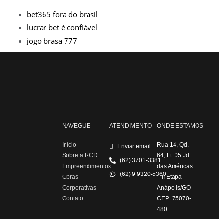
bet365 fora do brasil
lucrar bet é confiável
jogo brasa 777
NAVEGUE
ATENDIMENTO
ONDE ESTAMOS
Início
Rua 14, Qd.
Enviar email
Sobre a RCD
64, Lt. 05 Jd.
(62) 3701-3381
Empreendimentos
das Américas
(62) 9 9320-5360
Obras
– II Etapa
Corporativas
Anápolis/GO –
Contato
CEP: 75070-
480