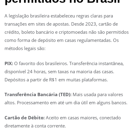
A legislação brasileira estabeleceu regras claras para
transações em sites de apostas. Desde 2023, cartão de
crédito, boleto bancário e criptomoedas não são permitidos
como forma de depósito em casas regulamentadas. Os
métodos legais são:
PIX:
O favorito dos brasileiros. Transferência instantânea,
disponível 24 horas, sem taxas na maioria das casas.
Depósitos a partir de R$1 em muitas plataformas.
Transferência Bancária (TED):
Mais usada para valores
altos. Processamento em até um dia útil em alguns bancos.
Cartão de Débito:
Aceito em casas maiores, conectado
diretamente à conta corrente.