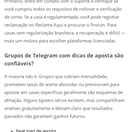
Primeiro, entre em contato com o suporte e verifique se
você cumpriu todos os requisitos de rollover e verificação
de conta. Se a casa é regulamentada, você pode registrar
reclamação no Reclame Aqui e procurar o Procon. Para
casas sem regularização brasileira, a recuperação é difícil —
mais um motivo para escolher plataformas licenciadas.
Grupos de Telegram com dicas de aposta são
confiáveis?
A maioria não é. Grupos que cobram mensalidade,
prometem taxas de acerto absurdas ou pressionam para
apostar em casas específicas geralmente são esquemas de
afiliação. Alguns tipsters sérios existem, mas compartilham
análises gratuitamente e deixam claro que resultados
passados não garantem ganhos futuros.
beat jogo de aposta