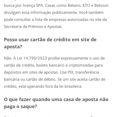
busca por licença SPA. Casas como Betano, KTO e Betsson
divulgam essa informação publicamente. Você também
pode consultar a lista de empresas autorizadas no site da
Secretaria de Prêmios e Apostas.
Posso usar cartão de crédito em site de
aposta?
Não. A Lei 14.790/2023 proíbe expressamente o uso de
cartão de crédito, boleto bancário e criptomoedas para
depósitos em sites de apostas. Use PIX, transferência
bancária ou cartão de débito. Se um site aceita cartão de
crédito, está operando fora da lei brasileira.
O que fazer quando uma casa de aposta não
paga o saque?