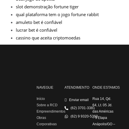
slot demonstração fortune tiger
qual plataforma tem o jogo fortune rabbit
amuleto bet é confiável
lucrar bet é confiável
cassino que aceita criptomoedas
NAVEGUE
ATENDIMENTO
ONDE ESTAMOS
Início
Rua 14, Qd.
Enviar email
Sobre a RCD
64, Lt. 05 Jd.
(62) 3701-3381
Empreendimentos
das Américas
(62) 9 9320-5360
Obras
– II Etapa
Corporativas
Anápolis/GO –