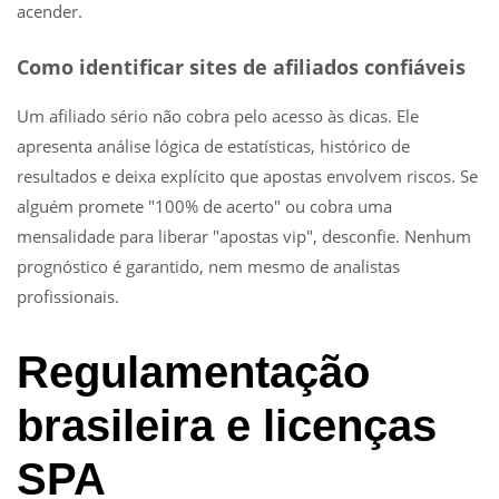
acender.
Como identificar sites de afiliados confiáveis
Um afiliado sério não cobra pelo acesso às dicas. Ele
apresenta análise lógica de estatísticas, histórico de
resultados e deixa explícito que apostas envolvem riscos. Se
alguém promete "100% de acerto" ou cobra uma
mensalidade para liberar "apostas vip", desconfie. Nenhum
prognóstico é garantido, nem mesmo de analistas
profissionais.
Regulamentação
brasileira e licenças
SPA