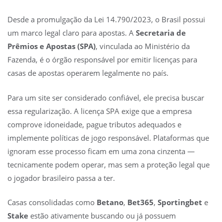
Desde a promulgação da Lei 14.790/2023, o Brasil possui
um marco legal claro para apostas. A
Secretaria de
Prêmios e Apostas (SPA)
, vinculada ao Ministério da
Fazenda, é o órgão responsável por emitir licenças para
casas de apostas operarem legalmente no país.
Para um site ser considerado confiável, ele precisa buscar
essa regularização. A licença SPA exige que a empresa
comprove idoneidade, pague tributos adequados e
implemente políticas de jogo responsável. Plataformas que
ignoram esse processo ficam em uma zona cinzenta —
tecnicamente podem operar, mas sem a proteção legal que
o jogador brasileiro passa a ter.
Casas consolidadas como
Betano
,
Bet365
,
Sportingbet
e
Stake
estão ativamente buscando ou já possuem