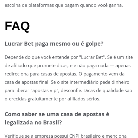
escolha de plataformas que pagam quando você ganha.
FAQ
Lucrar Bet paga mesmo ou é golpe?
Depende do que você entende por "Lucrar Bet". Se é um site
de afiliado que promete dicas, ele não paga nada — apenas
redireciona para casas de apostas. O pagamento vem da
casa de apostas final. Se o site intermediário pede dinheiro
para liberar "apostas vip", desconfie. Dicas de qualidade são
oferecidas gratuitamente por afiliados sérios.
Como saber se uma casa de apostas é
legalizada no Brasil?
Verifique se a empresa possui CNPJ brasileiro e menciona