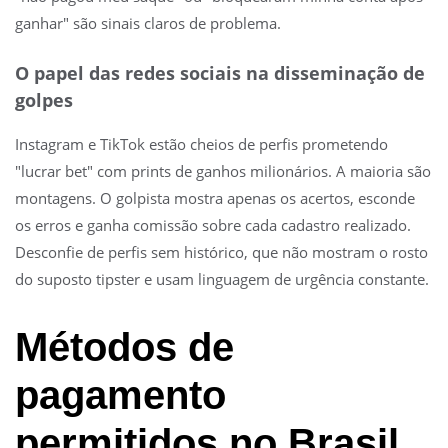
ganhar" são sinais claros de problema.
O papel das redes sociais na disseminação de
golpes
Instagram e TikTok estão cheios de perfis prometendo
"lucrar bet" com prints de ganhos milionários. A maioria são
montagens. O golpista mostra apenas os acertos, esconde
os erros e ganha comissão sobre cada cadastro realizado.
Desconfie de perfis sem histórico, que não mostram o rosto
do suposto tipster e usam linguagem de urgência constante.
Métodos de
pagamento
permitidos no Brasil