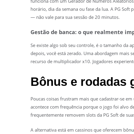
funciona com um Gerador de Números Aleatórios (
horário, dia da semana ou fase da lua. A PG Soft 
— não vale para sua sessão de 20 minutos.
Gestão de banca: o que realmente im
Se existe algo sob seu controle, é o tamanho da 
depois, você está zerado. Uma abordagem mais sen
recurso de multiplicador x10. Jogadores experien
Bônus e rodadas g
Poucas coisas frustram mais que cadastrar-se em u
acontece com frequência porque o jogo foi alvo 
frequentemente removem slots da PG Soft de sua
A alternativa está em cassinos que oferecem bônu