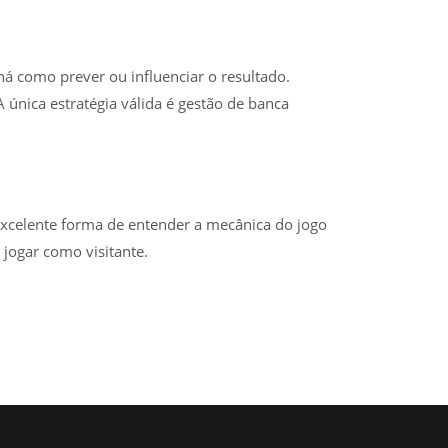
á como prever ou influenciar o resultado.
 única estratégia válida é gestão de banca
excelente forma de entender a mecânica do jogo
jogar como visitante.