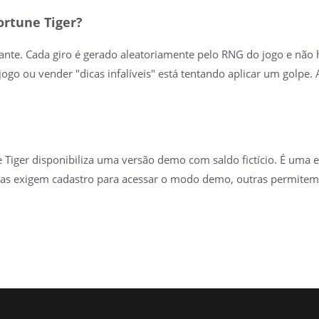
ortune Tiger?
ante. Cada giro é gerado aleatoriamente pelo RNG do jogo e não h
go ou vender "dicas infalíveis" está tentando aplicar um golpe. A
 Tiger disponibiliza uma versão demo com saldo fictício. É uma 
mas exigem cadastro para acessar o modo demo, outras permitem 