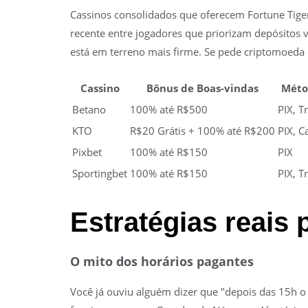
Cassinos consolidados que oferecem Fortune Tige
recente entre jogadores que priorizam depósitos v
está em terreno mais firme. Se pede criptomoeda 
Cassino
Bônus de Boas-vindas
Méto
Betano
100% até R$500
PIX, T
KTO
R$20 Grátis + 100% até R$200
PIX, C
Pixbet
100% até R$150
PIX
Sportingbet
100% até R$150
PIX, T
Estratégias reais 
O mito dos horários pagantes
Você já ouviu alguém dizer que "depois das 15h o ti