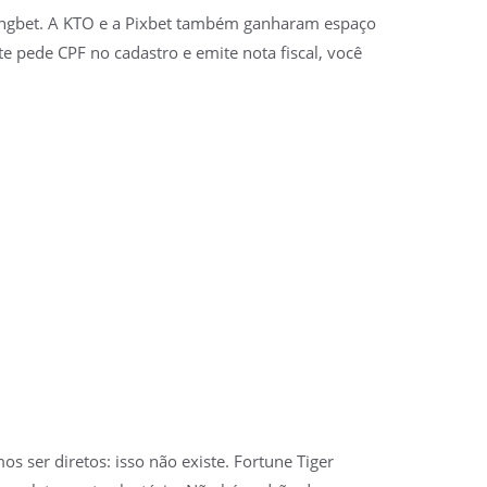
tingbet. A KTO e a Pixbet também ganharam espaço
e pede CPF no cadastro e emite nota fiscal, você
os ser diretos: isso não existe. Fortune Tiger