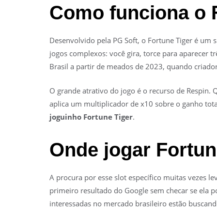
Como funciona o F
Desenvolvido pela PG Soft, o Fortune Tiger é um
jogos complexos: você gira, torce para aparecer t
Brasil a partir de meados de 2023, quando criad
O grande atrativo do jogo é o recurso de Respin. 
aplica um multiplicador de x10 sobre o ganho tota
joguinho Fortune Tiger
.
Onde jogar Fortun
A procura por esse slot específico muitas vezes le
primeiro resultado do Google sem checar se ela p
interessadas no mercado brasileiro estão buscand