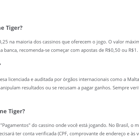
e Tiger?
0,25 na maioria dos cassinos que oferecem o jogo. O valor máxi
sua banca, recomenda-se começar com apostas de R$0,50 ou R$1.
?
resa licenciada e auditada por órgãos internacionais como a Mal
ipulam resultados ou se recusam a pagar ganhos. Sempre verifiq
ne Tiger?
u "Pagamentos" do cassino onde você está jogando. No Brasil, o 
ecisará ter conta verificada (CPF, comprovante de endereço e às ve