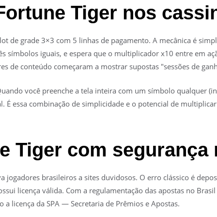
ortune Tiger nos cassi
 slot de grade 3×3 com 5 linhas de pagamento. A mecânica é si
rês símbolos iguais, e espera que o multiplicador x10 entre em a
ores de conteúdo começaram a mostrar supostas "sessões de ganh
Quando você preenche a tela inteira com um símbolo qualquer (inc
l. É essa combinação de simplicidade e o potencial de multiplicar
e Tiger com segurança 
va jogadores brasileiros a sites duvidosos. O erro clássico é de
ossui licença válida. Com a regulamentação das apostas no Brasi
o a licença da SPA — Secretaria de Prêmios e Apostas.