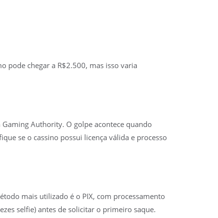
mo pode chegar a R$2.500, mas isso varia
ta Gaming Authority. O golpe acontece quando
ue se o cassino possui licença válida e processo
método mais utilizado é o PIX, com processamento
zes selfie) antes de solicitar o primeiro saque.