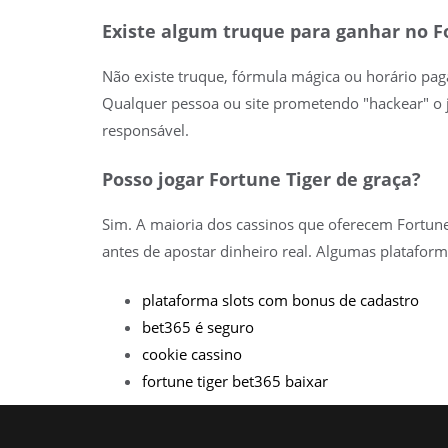
Existe algum truque para ganhar no F
Não existe truque, fórmula mágica ou horário pag
Qualquer pessoa ou site prometendo "hackear" o jo
responsável.
Posso jogar Fortune Tiger de graça?
Sim. A maioria dos cassinos que oferecem Fortune
antes de apostar dinheiro real. Algumas platafor
plataforma slots com bonus de cadastro
bet365 é seguro
cookie cassino
fortune tiger bet365 baixar