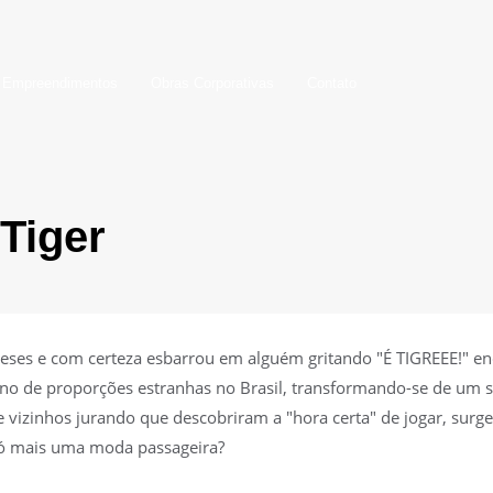
Empreendimentos
Obras Corporativas
Contato
Tiger
 meses e com certeza esbarrou em alguém gritando "É TIGREEE!"
 de proporções estranhas no Brasil, transformando-se de um si
 vizinhos jurando que descobriram a "hora certa" de jogar, surge
só mais uma moda passageira?