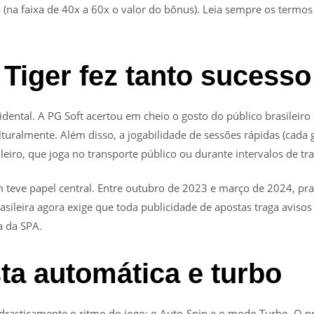
o (na faixa de 40x a 60x o valor do bônus). Leia sempre os termos
Tiger fez tanto sucesso
idental. A PG Soft acertou em cheio o gosto do público brasileir
turalmente. Além disso, a jogabilidade de sessões rápidas (cad
iro, que joga no transporte público ou durante intervalos de tr
 teve papel central. Entre outubro de 2023 e março de 2024, pr
brasileira agora exige que toda publicidade de apostas traga avisos
 da SPA.
ta automática e turbo
 drasticamente o ritmo do jogo: o Auto-Spin e o modo Turbo. O p