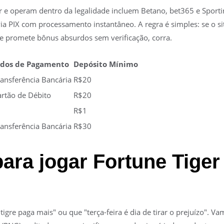
r e operam dentro da legalidade incluem Betano, bet365 e Spor
ia PIX com processamento instantâneo. A regra é simples: se o sit
e promete bônus absurdos sem verificação, corra.
dos de Pagamento
Depósito Mínimo
ransferência Bancária
R$20
artão de Débito
R$20
R$1
ransferência Bancária
R$30
para jogar Fortune Tiger
gre paga mais" ou que "terça-feira é dia de tirar o prejuízo". Vam