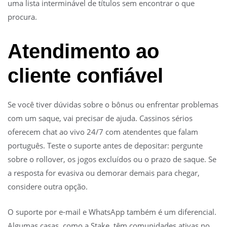
uma lista interminável de títulos sem encontrar o que
procura.
Atendimento ao
cliente confiável
Se você tiver dúvidas sobre o bônus ou enfrentar problemas
com um saque, vai precisar de ajuda. Cassinos sérios
oferecem chat ao vivo 24/7 com atendentes que falam
português. Teste o suporte antes de depositar: pergunte
sobre o rollover, os jogos excluídos ou o prazo de saque. Se
a resposta for evasiva ou demorar demais para chegar,
considere outra opção.
O suporte por e-mail e WhatsApp também é um diferencial.
Algumas casas, como a Stake, têm comunidades ativas no