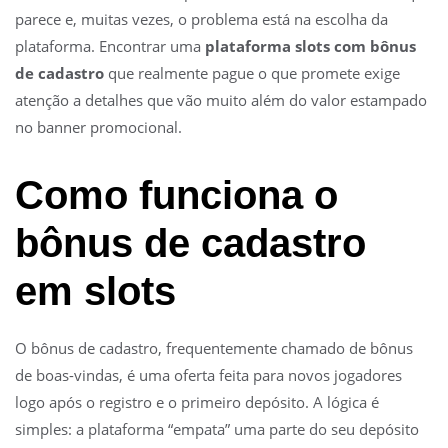
parece e, muitas vezes, o problema está na escolha da
plataforma. Encontrar uma
plataforma slots com bônus
de cadastro
que realmente pague o que promete exige
atenção a detalhes que vão muito além do valor estampado
no banner promocional.
Como funciona o
bônus de cadastro
em slots
O bônus de cadastro, frequentemente chamado de bônus
de boas-vindas, é uma oferta feita para novos jogadores
logo após o registro e o primeiro depósito. A lógica é
simples: a plataforma “empata” uma parte do seu depósito