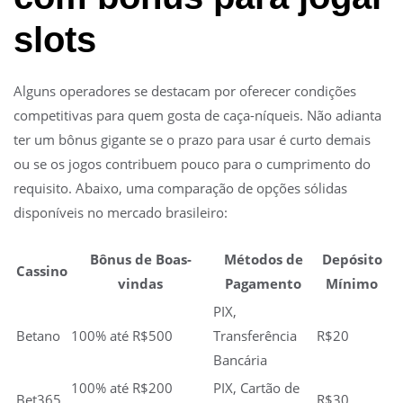
slots
Alguns operadores se destacam por oferecer condições
competitivas para quem gosta de caça-níqueis. Não adianta
ter um bônus gigante se o prazo para usar é curto demais
ou se os jogos contribuem pouco para o cumprimento do
requisito. Abaixo, uma comparação de opções sólidas
disponíveis no mercado brasileiro:
Bônus de Boas-
Métodos de
Depósito
Cassino
vindas
Pagamento
Mínimo
PIX,
Betano
100% até R$500
Transferência
R$20
Bancária
100% até R$200
PIX, Cartão de
Bet365
R$30