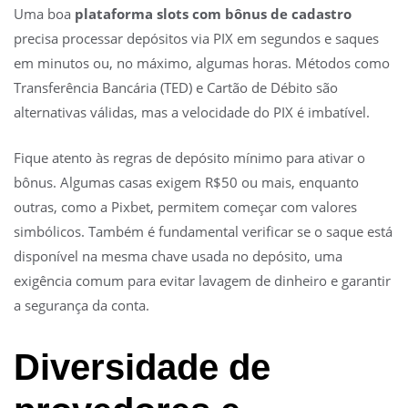
Uma boa
plataforma slots com bônus de cadastro
precisa processar depósitos via PIX em segundos e saques
em minutos ou, no máximo, algumas horas. Métodos como
Transferência Bancária (TED) e Cartão de Débito são
alternativas válidas, mas a velocidade do PIX é imbatível.
Fique atento às regras de depósito mínimo para ativar o
bônus. Algumas casas exigem R$50 ou mais, enquanto
outras, como a Pixbet, permitem começar com valores
simbólicos. Também é fundamental verificar se o saque está
disponível na mesma chave usada no depósito, uma
exigência comum para evitar lavagem de dinheiro e garantir
a segurança da conta.
Diversidade de