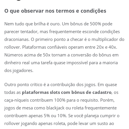
O que observar nos termos e condições
Nem tudo que brilha é ouro. Um bônus de 500% pode
parecer tentador, mas frequentemente esconde condições
draconianas. O primeiro ponto a checar é o multiplicador do
rollover. Plataformas confiáveis operam entre 20x e 40x.
Números acima de 50x tornam a conversão do bônus em
dinheiro real uma tarefa quase impossível para a maioria
dos jogadores.
Outro ponto crítico é a contribuição dos jogos. Em quase
todas as
plataformas slots com bônus de cadastro
, os
caça-níqueis contribuem 100% para o requisito. Porém,
jogos de mesa como blackjack ou roleta frequentemente
contribuem apenas 5% ou 10%. Se você planeja cumprir o
rollover jogando apenas roleta, pode levar um susto ao