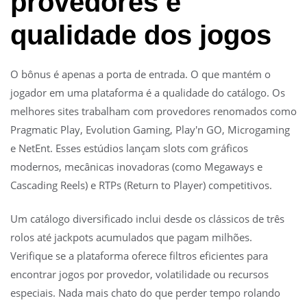
provedores e
qualidade dos jogos
O bônus é apenas a porta de entrada. O que mantém o
jogador em uma plataforma é a qualidade do catálogo. Os
melhores sites trabalham com provedores renomados como
Pragmatic Play, Evolution Gaming, Play'n GO, Microgaming
e NetEnt. Esses estúdios lançam slots com gráficos
modernos, mecânicas inovadoras (como Megaways e
Cascading Reels) e RTPs (Return to Player) competitivos.
Um catálogo diversificado inclui desde os clássicos de três
rolos até jackpots acumulados que pagam milhões.
Verifique se a plataforma oferece filtros eficientes para
encontrar jogos por provedor, volatilidade ou recursos
especiais. Nada mais chato do que perder tempo rolando