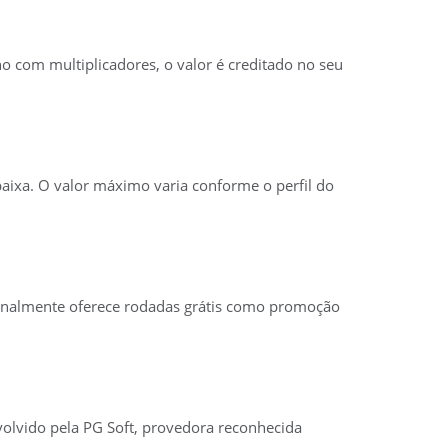
 com multiplicadores, o valor é creditado no seu
ixa. O valor máximo varia conforme o perfil do
sionalmente oferece rodadas grátis como promoção
volvido pela PG Soft, provedora reconhecida