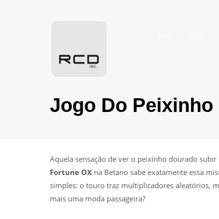
Início
Sobre
Jogo Do Peixinho
Aquela sensação de ver o peixinho dourado subir c
Fortune OX
na Betano sabe exatamente essa mist
simples: o touro traz multiplicadores aleatórios, 
mais uma moda passageira?