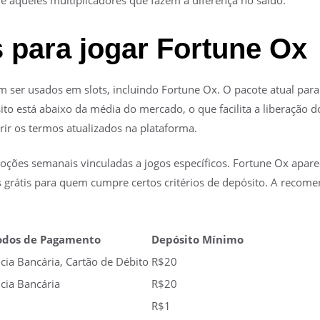
 para jogar Fortune Ox
 ser usados em slots, incluindo Fortune Ox. O pacote atual par
sito está abaixo da média do mercado, o que facilita a liberação 
ir os termos atualizados na plataforma.
moções semanais vinculadas a jogos específicos. Fortune Ox apa
rátis para quem cumpre certos critérios de depósito. A recomenda
dos de Pagamento
Depósito Mínimo
ncia Bancária, Cartão de Débito
R$20
ncia Bancária
R$20
R$1