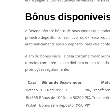
Bônus disponíveis
A Betano oferece bônus de boas-vindas que podem
primeiro depósito, com rollover de 6x. Esse requi
automaticamente após o depósito, mas vale confer
Além do bônus inicial, a casa costuma rodar pro
torneios com prêmios em dinheiro ou em rodadas g
promoções regularmente.
Casa
Bônus de Boas-vindas
Méto
Betano
100% até R$500
PIX, Transferê
Bet365
Bônus de 100% até R$200
PIX, Transferê
Pixbet
Bônus sem depósito R$50
PIX