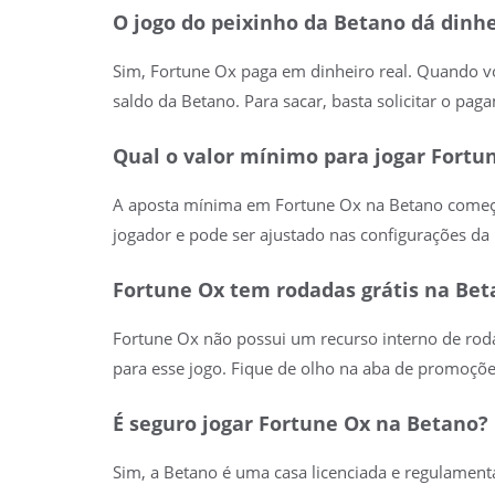
O jogo do peixinho da Betano dá dinh
Sim, Fortune Ox paga em dinheiro real. Quando vo
saldo da Betano. Para sacar, basta solicitar o pag
Qual o valor mínimo para jogar Fortu
A aposta mínima em Fortune Ox na Betano começa
jogador e pode ser ajustado nas configurações da p
Fortune Ox tem rodadas grátis na Bet
Fortune Ox não possui um recurso interno de roda
para esse jogo. Fique de olho na aba de promoçõe
É seguro jogar Fortune Ox na Betano?
Sim, a Betano é uma casa licenciada e regulament