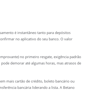
ssamento é instantâneo tanto para depósitos
onfirmar no aplicativo do seu banco. O valor
comprovante) no primeiro resgate, exigência padrão
, pode demorar até algumas horas, mas atrasos de
cem mais cartão de crédito, boleto bancário ou
ferência bancária liderando a lista. A Betano