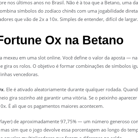
bre nos últimos anos no Brasil. Não é à toa que a Betano, uma d
 combina símbolos do zodíaco chinês com uma jogabilidade direta 
adores que vão de 2x a 10x. Simples de entender, difícil de largar
Fortune Ox na Betano
ca mexeu em uma slot online. Você define o valor da aposta — na
 gira os rolos. O objetivo é formar combinações de símbolos igu
linhas vencedoras.
Ox
. Ele é ativado aleatoriamente durante qualquer rodada. Quando
 gira sozinho até garantir uma vitória. Se o peixinho aparecer 
10x. É ali que os pagamentos maiores acontecem.
 Player) de aproximadamente 97,75% — um número generoso comp
, mas sim que o jogo devolve essa porcentagem ao longo do tempo.
 aqueles multiplicadores que fazem a diferença no saldo.