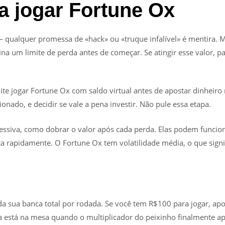
ra jogar Fortune Ox
 qualquer promessa de «hack» ou «truque infalível» é mentira. 
fina um limite de perda antes de começar. Se atingir esse valor
 jogar Fortune Ox com saldo virtual antes de apostar dinheiro 
nado, e decidir se vale a pena investir. Não pule essa etapa.
ressiva, como dobrar o valor após cada perda. Elas podem funcio
nta rapidamente. O Fortune Ox tem volatilidade média, o que si
 sua banca total por rodada. Se você tem R$100 para jogar, apos
 está na mesa quando o multiplicador do peixinho finalmente apa