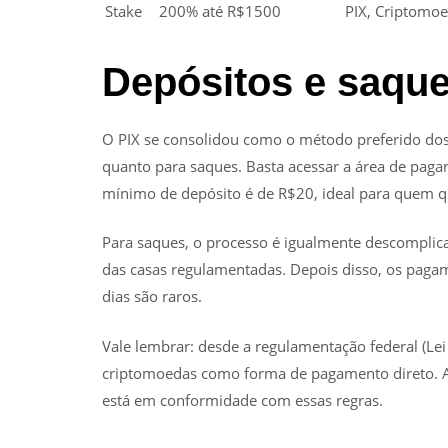
Stake
200% até R$1500
PIX, Criptomo
Depósitos e saque
O PIX se consolidou como o método preferido dos b
quanto para saques. Basta acessar a área de pagam
mínimo de depósito é de R$20, ideal para quem q
Para saques, o processo é igualmente descomplicad
das casas regulamentadas. Depois disso, os paga
dias são raros.
Vale lembrar: desde a regulamentação federal (Lei
criptomoedas como forma de pagamento direto. A l
está em conformidade com essas regras.