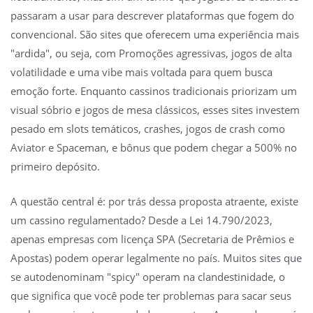
passaram a usar para descrever plataformas que fogem do
convencional. São sites que oferecem uma experiência mais
"ardida", ou seja, com Promoções agressivas, jogos de alta
volatilidade e uma vibe mais voltada para quem busca
emoção forte. Enquanto cassinos tradicionais priorizam um
visual sóbrio e jogos de mesa clássicos, esses sites investem
pesado em slots temáticos, crashes, jogos de crash como
Aviator e Spaceman, e bônus que podem chegar a 500% no
primeiro depósito.
A questão central é: por trás dessa proposta atraente, existe
um cassino regulamentado? Desde a Lei 14.790/2023,
apenas empresas com licença SPA (Secretaria de Prêmios e
Apostas) podem operar legalmente no país. Muitos sites que
se autodenominam "spicy" operam na clandestinidade, o
que significa que você pode ter problemas para sacar seus