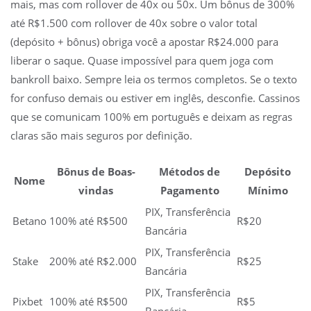
mais, mas com rollover de 40x ou 50x. Um bônus de 300%
até R$1.500 com rollover de 40x sobre o valor total
(depósito + bônus) obriga você a apostar R$24.000 para
liberar o saque. Quase impossível para quem joga com
bankroll baixo. Sempre leia os termos completos. Se o texto
for confuso demais ou estiver em inglês, desconfie. Cassinos
que se comunicam 100% em português e deixam as regras
claras são mais seguros por definição.
Bônus de Boas-
Métodos de
Depósito
Nome
vindas
Pagamento
Mínimo
PIX, Transferência
Betano
100% até R$500
R$20
Bancária
PIX, Transferência
Stake
200% até R$2.000
R$25
Bancária
PIX, Transferência
Pixbet
100% até R$500
R$5