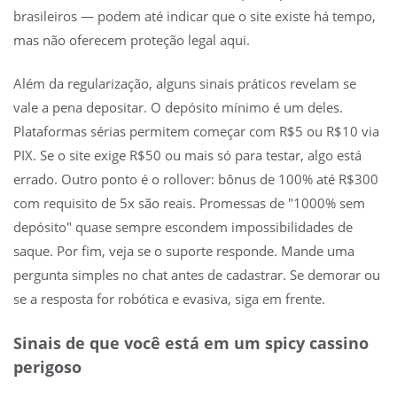
brasileiros — podem até indicar que o site existe há tempo,
mas não oferecem proteção legal aqui.
Além da regularização, alguns sinais práticos revelam se
vale a pena depositar. O depósito mínimo é um deles.
Plataformas sérias permitem começar com R$5 ou R$10 via
PIX. Se o site exige R$50 ou mais só para testar, algo está
errado. Outro ponto é o rollover: bônus de 100% até R$300
com requisito de 5x são reais. Promessas de "1000% sem
depósito" quase sempre escondem impossibilidades de
saque. Por fim, veja se o suporte responde. Mande uma
pergunta simples no chat antes de cadastrar. Se demorar ou
se a resposta for robótica e evasiva, siga em frente.
Sinais de que você está em um spicy cassino
perigoso