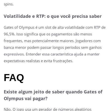
spins.
Volatilidade e RTP: o que você precisa saber
Gates of Olympus é um slot de alta volatilidade com RTP de
96,5%. Isso significa que os pagamentos são menos
frequentes, mas potencialmente maiores. Jogadores com
banca menor podem passar longos períodos sem ganhos
expressivos. Entender essa característica ajuda a manter
expectativas realistas e evita frustrações.
FAQ
Existe algum jeito de saber quando Gates of
Olympus vai pagar?
Não. O jogo usa um gerador de números aleatórios