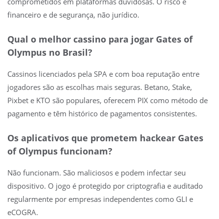
comprometidos em plataformas duvidosas. O risco é
financeiro e de segurança, não jurídico.
Qual o melhor cassino para jogar Gates of
Olympus no Brasil?
Cassinos licenciados pela SPA e com boa reputação entre
jogadores são as escolhas mais seguras. Betano, Stake,
Pixbet e KTO são populares, oferecem PIX como método de
pagamento e têm histórico de pagamentos consistentes.
Os aplicativos que prometem hackear Gates
of Olympus funcionam?
Não funcionam. São maliciosos e podem infectar seu
dispositivo. O jogo é protegido por criptografia e auditado
regularmente por empresas independentes como GLI e
eCOGRA.