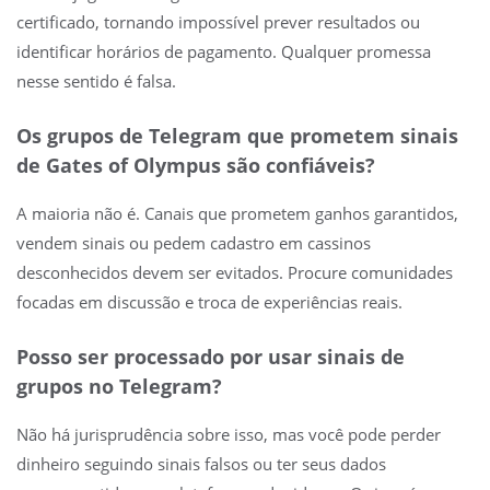
certificado, tornando impossível prever resultados ou
identificar horários de pagamento. Qualquer promessa
nesse sentido é falsa.
Os grupos de Telegram que prometem sinais
de Gates of Olympus são confiáveis?
A maioria não é. Canais que prometem ganhos garantidos,
vendem sinais ou pedem cadastro em cassinos
desconhecidos devem ser evitados. Procure comunidades
focadas em discussão e troca de experiências reais.
Posso ser processado por usar sinais de
grupos no Telegram?
Não há jurisprudência sobre isso, mas você pode perder
dinheiro seguindo sinais falsos ou ter seus dados