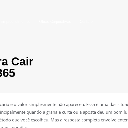
Empreendimentos
Obras Corporativas
Contato
a Cair
365
ncária e o valor simplesmente não apareceu. Essa é uma das situ
principalmente quando a grana é curta ou a aposta deu um bom l
método que você escolheu. Mas a resposta completa envolve ente
grana por dias.