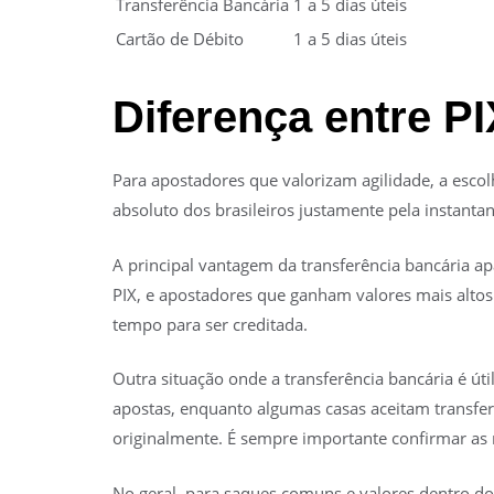
Transferência Bancária
1 a 5 dias úteis
Cartão de Débito
1 a 5 dias úteis
Diferença entre PI
Para apostadores que valorizam agilidade, a escolh
absoluto dos brasileiros justamente pela instanta
A principal vantagem da transferência bancária apa
PIX, e apostadores que ganham valores mais altos
tempo para ser creditada.
Outra situação onde a transferência bancária é úti
apostas, enquanto algumas casas aceitam transfe
originalmente. É sempre importante confirmar as r
No geral, para saques comuns e valores dentro dos 