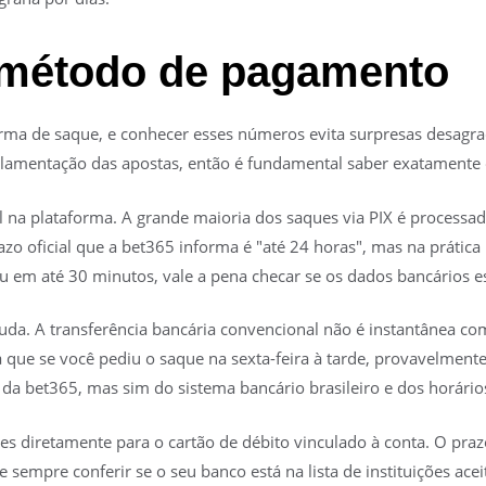
 método de pagamento
rma de saque, e conhecer esses números evita surpresas desagrad
lamentação das apostas, então é fundamental saber exatamente o
 na plataforma. A grande maioria dos saques via PIX é processa
o oficial que a bet365 informa é "até 24 horas", mas na prática
iu em até 30 minutos, vale a pena checar se os dados bancários e
uda. A transferência bancária convencional não é instantânea co
ica que se você pediu o saque na sexta-feira à tarde, provavelmente
a bet365, mas sim do sistema bancário brasileiro e dos horários
 diretamente para o cartão de débito vinculado à conta. O prazo
e sempre conferir se o seu banco está na lista de instituições ace