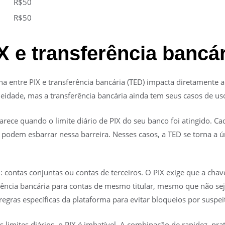
R$50
R$50
X e transferência bancár
a entre PIX e transferência bancária (TED) impacta diretamente a 
neidade, mas a transferência bancária ainda tem seus casos de us
rece quando o limite diário de PIX do seu banco foi atingido. Cad
 podem esbarrar nessa barreira. Nesses casos, a TED se torna a ú
l: contas conjuntas ou contas de terceiros. O PIX exige que a chav
rência bancária para contas de mesmo titular, mesmo que não 
egras específicas da plataforma para evitar bloqueios por suspei
limites diários, o PIX é imbatível. A combinação de rapidez, prat