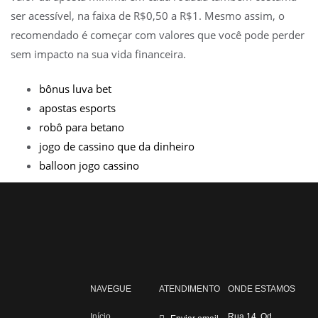
ser acessível, na faixa de R$0,50 a R$1. Mesmo assim, o
recomendado é começar com valores que você pode perder
sem impacto na sua vida financeira.
bônus luva bet
apostas esports
robô para betano
jogo de cassino que da dinheiro
balloon jogo cassino
NAVEGUE
ATENDIMENTO
ONDE ESTAMOS
Início
Rua 14, Qd.