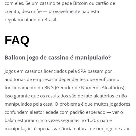
com eles. Se um cassino te pede Bitcoin ou cartão de
crédito, desconfie — provavelmente não está
regulamentado no Brasil.
FAQ
Balloon jogo de cassino é manipulado?
Jogos em cassinos licenciados pela SPA passam por
auditorias de empresas independentes que verificam o
funcionamento do RNG (Gerador de Números Aleatórios).
Isso garante que os resultados são de fato aleatórios e não
manipulados pela casa. O problema é que muitos jogadores
confundem aleatoriedade com padrão esperado — ver o
balão estourar cinco vezes seguidas no 1.20x não é
manipulação, é apenas variância natural de um jogo de azar.