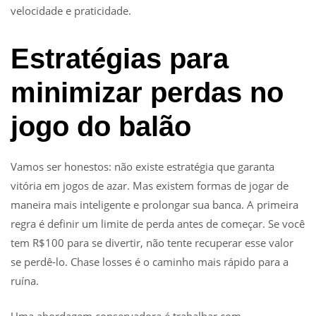
velocidade e praticidade.
Estratégias para
minimizar perdas no
jogo do balão
Vamos ser honestos: não existe estratégia que garanta
vitória em jogos de azar. Mas existem formas de jogar de
maneira mais inteligente e prolongar sua banca. A primeira
regra é definir um limite de perda antes de começar. Se você
tem R$100 para se divertir, não tente recuperar esse valor
se perdê-lo. Chase losses é o caminho mais rápido para a
ruína.
Uma abordagem conservadora é trabalhar com