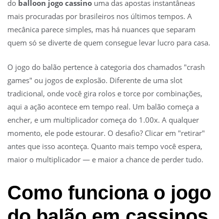
do
balloon jogo cassino
uma das apostas instantâneas
mais procuradas por brasileiros nos últimos tempos. A
mecânica parece simples, mas há nuances que separam
quem só se diverte de quem consegue levar lucro para casa.
O jogo do balão pertence à categoria dos chamados "crash
games" ou jogos de explosão. Diferente de uma slot
tradicional, onde você gira rolos e torce por combinações,
aqui a ação acontece em tempo real. Um balão começa a
encher, e um multiplicador começa do 1.00x. A qualquer
momento, ele pode estourar. O desafio? Clicar em "retirar"
antes que isso aconteça. Quanto mais tempo você espera,
maior o multiplicador — e maior a chance de perder tudo.
Como funciona o jogo
do balão em cassinos