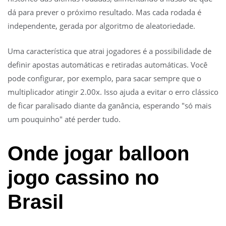
dá para prever o próximo resultado. Mas cada rodada é
independente, gerada por algoritmo de aleatoriedade.
Uma característica que atrai jogadores é a possibilidade de
definir apostas automáticas e retiradas automáticas. Você
pode configurar, por exemplo, para sacar sempre que o
multiplicador atingir 2.00x. Isso ajuda a evitar o erro clássico
de ficar paralisado diante da ganância, esperando "só mais
um pouquinho" até perder tudo.
Onde jogar balloon
jogo cassino no
Brasil