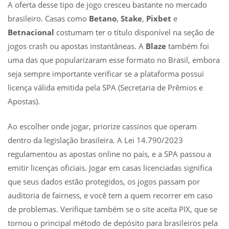
A oferta desse tipo de jogo cresceu bastante no mercado
brasileiro. Casas como
Betano
,
Stake
,
Pixbet
e
Betnacional
costumam ter o título disponível na seção de
jogos crash ou apostas instantâneas. A
Blaze
também foi
uma das que popularizaram esse formato no Brasil, embora
seja sempre importante verificar se a plataforma possui
licença válida emitida pela SPA (Secretaria de Prêmios e
Apostas).
Ao escolher onde jogar, priorize cassinos que operam
dentro da legislação brasileira. A Lei 14.790/2023
regulamentou as apostas online no país, e a SPA passou a
emitir licenças oficiais. Jogar em casas licenciadas significa
que seus dados estão protegidos, os jogos passam por
auditoria de fairness, e você tem a quem recorrer em caso
de problemas. Verifique também se o site aceita PIX, que se
tornou o principal método de depósito para brasileiros pela