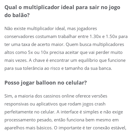
Qual o multiplicador ideal para sair no jogo
do balão?
Não existe multiplicador ideal, mas jogadores
conservadores costumam trabalhar entre 1.30x e 1.50x para
ter uma taxa de acerto maior. Quem busca multiplicadores
altos como 5x ou 10x precisa aceitar que vai perder muito
mais vezes. A chave é encontrar um equilíbrio que funcione
para sua tolerância ao risco e tamanho da sua banca.
Posso jogar balloon no celular?
Sim, a maioria dos cassinos online oferece versões
responsivas ou aplicativos que rodam jogos crash
perfeitamente no celular. A interface é simples e não exige
processamento pesado, então funciona bem mesmo em
aparelhos mais básicos. O importante é ter conexão estável,