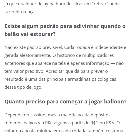
já que qualquer delay na hora de clicar em "retirar" pode
fazer diferença.
Existe algum padrão para adivinhar quando o
balão vai estourar?
Não existe padrão previsível. Cada rodada é independente e
gerada aleatoriamente. O histórico de multiplicadores
anteriores que aparece na tela é apenas informação — não
tem valor preditivo. Acreditar que dá para prever o
resultado é uma das principais armadilhas psicológicas
desse tipo de jogo.
Quanto preciso para começar a jogar balloon?
Depende do cassino, mas a maioria aceita depósitos
mínimos baixos via PIX, alguns a partir de R$1 ou R$5. O
valor da aposta mínima em cada rodada também costuma