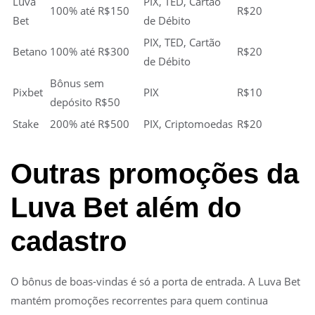
Luva
PIX, TED, Cartão
100% até R$150
R$20
Bet
de Débito
PIX, TED, Cartão
Betano
100% até R$300
R$20
de Débito
Bônus sem
Pixbet
PIX
R$10
depósito R$50
Stake
200% até R$500
PIX, Criptomoedas
R$20
Outras promoções da
Luva Bet além do
cadastro
O bônus de boas-vindas é só a porta de entrada. A Luva Bet
mantém promoções recorrentes para quem continua