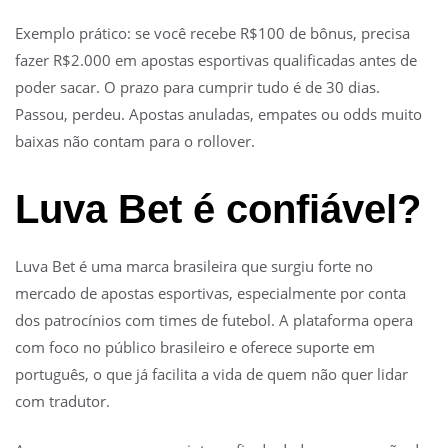
Exemplo prático: se você recebe R$100 de bônus, precisa
fazer R$2.000 em apostas esportivas qualificadas antes de
poder sacar. O prazo para cumprir tudo é de 30 dias.
Passou, perdeu. Apostas anuladas, empates ou odds muito
baixas não contam para o rollover.
Luva Bet é confiável?
Luva Bet é uma marca brasileira que surgiu forte no
mercado de apostas esportivas, especialmente por conta
dos patrocínios com times de futebol. A plataforma opera
com foco no público brasileiro e oferece suporte em
português, o que já facilita a vida de quem não quer lidar
com tradutor.