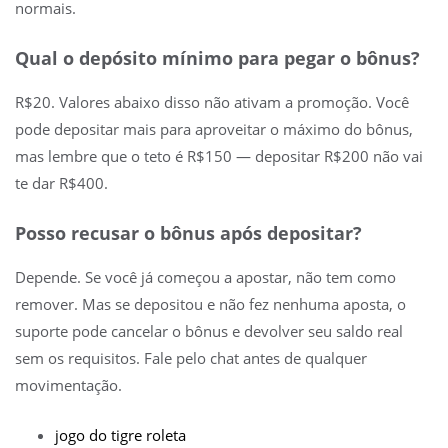
normais.
Qual o depósito mínimo para pegar o bônus?
R$20. Valores abaixo disso não ativam a promoção. Você
pode depositar mais para aproveitar o máximo do bônus,
mas lembre que o teto é R$150 — depositar R$200 não vai
te dar R$400.
Posso recusar o bônus após depositar?
Depende. Se você já começou a apostar, não tem como
remover. Mas se depositou e não fez nenhuma aposta, o
suporte pode cancelar o bônus e devolver seu saldo real
sem os requisitos. Fale pelo chat antes de qualquer
movimentação.
jogo do tigre roleta