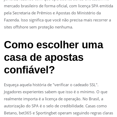
mercado brasileiro de forma oficial, com licença SPA emitida
pela Secretaria de Prêmios e Apostas do Ministério da
Fazenda. Isso significa que você não precisa mais recorrer a
sites offshore sem proteção nenhuma.
Como escolher uma
casa de apostas
confiável?
Esqueça aquela história de "verificar o cadeado SSL".
Jogadores experientes sabem que isso é o mínimo. O que
realmente importa é a licença de operação. No Brasil, a
autorização do SPA é o selo de credibilidade. Casas como
Betano, bet365 e Sportingbet operam seguindo regras claras