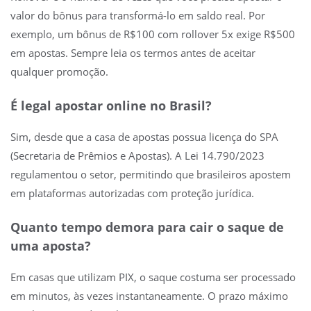
valor do bônus para transformá-lo em saldo real. Por
exemplo, um bônus de R$100 com rollover 5x exige R$500
em apostas. Sempre leia os termos antes de aceitar
qualquer promoção.
É legal apostar online no Brasil?
Sim, desde que a casa de apostas possua licença do SPA
(Secretaria de Prêmios e Apostas). A Lei 14.790/2023
regulamentou o setor, permitindo que brasileiros apostem
em plataformas autorizadas com proteção jurídica.
Quanto tempo demora para cair o saque de
uma aposta?
Em casas que utilizam PIX, o saque costuma ser processado
em minutos, às vezes instantaneamente. O prazo máximo