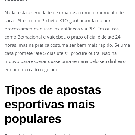
Nada testa a seriedade de uma casa como o momento de
sacar. Sites como Pixbet e KTO ganharam fama por
processamentos quase instantâneos via PIX. Em outros,
como Betnacional e Vaidebet, o prazo oficial é de até 24
horas, mas na prática costuma ser bem mais rápido. Se uma
casa promete "até 5 dias úteis", procure outra. Não há
motivo para esperar quase uma semana pelo seu dinheiro
em um mercado regulado.
Tipos de apostas
esportivas mais
populares