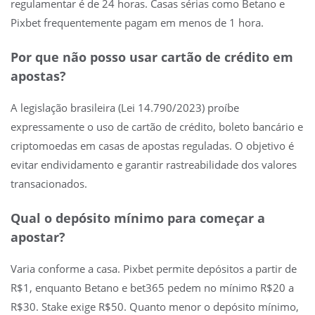
regulamentar é de 24 horas. Casas sérias como Betano e
Pixbet frequentemente pagam em menos de 1 hora.
Por que não posso usar cartão de crédito em
apostas?
A legislação brasileira (Lei 14.790/2023) proíbe
expressamente o uso de cartão de crédito, boleto bancário e
criptomoedas em casas de apostas reguladas. O objetivo é
evitar endividamento e garantir rastreabilidade dos valores
transacionados.
Qual o depósito mínimo para começar a
apostar?
Varia conforme a casa. Pixbet permite depósitos a partir de
R$1, enquanto Betano e bet365 pedem no mínimo R$20 a
R$30. Stake exige R$50. Quanto menor o depósito mínimo,