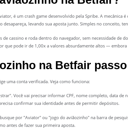
ator, é um crash game desenvolvido pela Spribe. A mecânica é d
ão desapareça, levando sua aposta junto. Simples no conceito, te
ogos de cassino e roda dentro do navegador, sem necessidade de d
or que pode ir de 1,00x a valores absurdamente altos — embora 
ozinho na Betfair passo
ige uma conta verificada. Veja como funciona:
gistrar". Você vai precisar informar CPF, nome completo, data de 
precisa confirmar sua identidade antes de permitir depósitos.
e busque por "Aviator" ou "jogo do aviãozinho" na barra de pesqu
o antes de fazer sua primeira aposta.