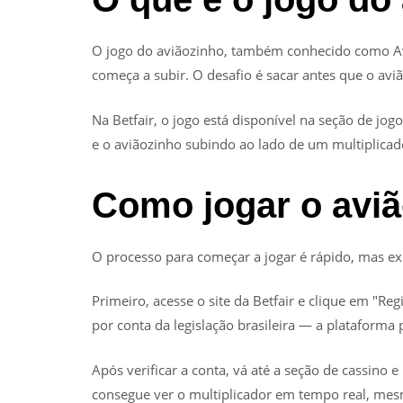
O jogo do aviãozinho, também conhecido como Avi
começa a subir. O desafio é sacar antes que o avi
Na Betfair, o jogo está disponível na seção de j
e o aviãozinho subindo ao lado de um multiplicad
Como jogar o aviã
O processo para começar a jogar é rápido, mas ex
Primeiro, acesse o site da Betfair e clique em "Re
por conta da legislação brasileira — a plataforma 
Após verificar a conta, vá até a seção de cassino 
consegue ver o multiplicador em tempo real, mesm