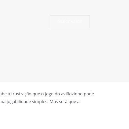
FALE CONOSCO
abe a frustração que o jogo do aviãozinho pode
uma jogabilidade simples. Mas será que a