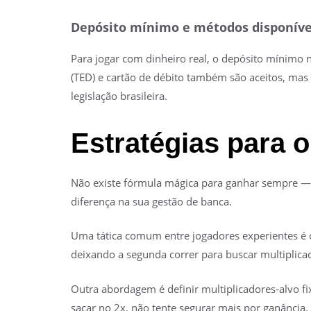
Depósito mínimo e métodos disponíve
Para jogar com dinheiro real, o depósito mínimo n
(TED) e cartão de débito também são aceitos, ma
legislação brasileira.
Estratégias para o
Não existe fórmula mágica para ganhar sempre —
diferença na sua gestão de banca.
Uma tática comum entre jogadores experientes é o
deixando a segunda correr para buscar multiplic
Outra abordagem é definir multiplicadores-alvo fi
sacar no 2x, não tente segurar mais por ganância. 