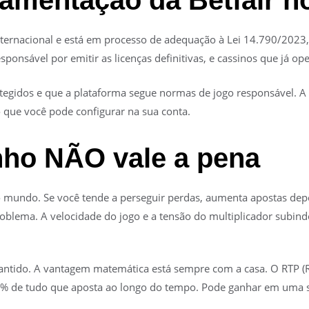
amentação da Betfair no
internacional e está em processo de adequação à Lei 14.790/2023,
esponsável por emitir as licenças definitivas, e cassinos que já 
rotegidos e que a plataforma segue normas de jogo responsável. A
o que você pode configurar na sua conta.
nho NÃO vale a pena
o mundo. Se você tende a perseguir perdas, aumenta apostas dep
oblema. A velocidade do jogo e a tensão do multiplicador subin
ntido. A vantagem matemática está sempre com a casa. O RTP (Re
e 3% de tudo que aposta ao longo do tempo. Pode ganhar em uma 