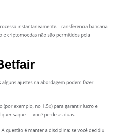
processa instantaneamente. Transferência bancária
o e criptomoedas não são permitidos pela
etfair
 alguns ajustes na abordagem podem fazer
 (por exemplo, no 1,5x) para garantir lucro e
alquer saque — você perde as duas.
A questão é manter a disciplina: se você decidiu