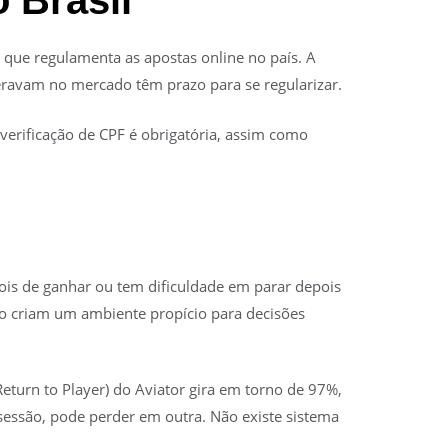
 Brasil
 que regulamenta as apostas online no país. A
operavam no mercado têm prazo para se regularizar.
 verificação de CPF é obrigatória, assim como
ois de ganhar ou tem dificuldade em parar depois
do criam um ambiente propício para decisões
turn to Player) do Aviator gira em torno de 97%,
sessão, pode perder em outra. Não existe sistema