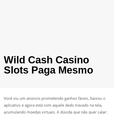
Wild Cash Casino
Slots Paga Mesmo
Você viu um anúncio prometendo ganhos fáceis, baixou o
aplicativo e agora está com aquele dedo travado na tela,
acumulando moedas virtuais. A dúvida que não quer calar: