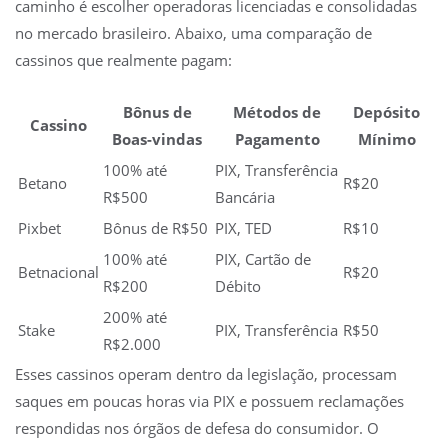
caminho é escolher operadoras licenciadas e consolidadas
no mercado brasileiro. Abaixo, uma comparação de
cassinos que realmente pagam:
Bônus de
Métodos de
Depósito
Cassino
Boas-vindas
Pagamento
Mínimo
100% até
PIX, Transferência
Betano
R$20
R$500
Bancária
Pixbet
Bônus de R$50
PIX, TED
R$10
100% até
PIX, Cartão de
Betnacional
R$20
R$200
Débito
200% até
Stake
PIX, Transferência
R$50
R$2.000
Esses cassinos operam dentro da legislação, processam
saques em poucas horas via PIX e possuem reclamações
respondidas nos órgãos de defesa do consumidor. O