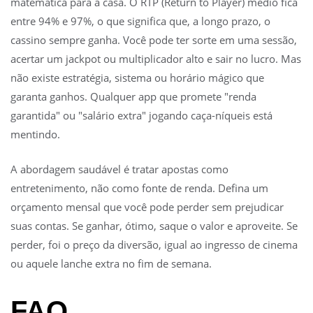
matemática para a casa. O RTP (Return to Player) médio fica
entre 94% e 97%, o que significa que, a longo prazo, o
cassino sempre ganha. Você pode ter sorte em uma sessão,
acertar um jackpot ou multiplicador alto e sair no lucro. Mas
não existe estratégia, sistema ou horário mágico que
garanta ganhos. Qualquer app que promete "renda
garantida" ou "salário extra" jogando caça-níqueis está
mentindo.
A abordagem saudável é tratar apostas como
entretenimento, não como fonte de renda. Defina um
orçamento mensal que você pode perder sem prejudicar
suas contas. Se ganhar, ótimo, saque o valor e aproveite. Se
perder, foi o preço da diversão, igual ao ingresso de cinema
ou aquele lanche extra no fim de semana.
FAQ