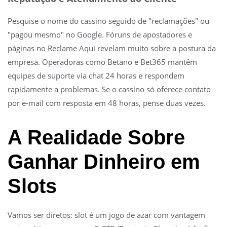
Pesquise o nome do cassino seguido de "reclamações" ou
"pagou mesmo" no Google. Fóruns de apostadores e
páginas no Reclame Aqui revelam muito sobre a postura da
empresa. Operadoras como Betano e Bet365 mantêm
equipes de suporte via chat 24 horas e respondem
rapidamente a problemas. Se o cassino só oferece contato
por e-mail com resposta em 48 horas, pense duas vezes.
A Realidade Sobre
Ganhar Dinheiro em
Slots
Vamos ser diretos: slot é um jogo de azar com vantagem