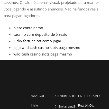
cassinos. O saldo é apenas visual, projetado para manter
você jogando e assistindo anúncios. Não há fundos reais
para pagar jogadores.
blaze conta demo
cassino com deposito de 5 reais
lucky fortune cat como jogar
jogo wild cash casino slots paga mesmo
wild cash casino slots paga mesmo
NAVEGUE
ATENDIMENTO
ONDE ESTAMOS
Início
Rua 14, Qd.
Enviar email