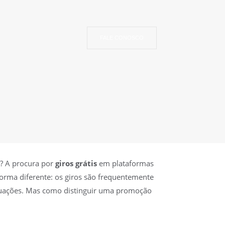
FALE CONOSCO
? A procura por
giros grátis
em plataformas
forma diferente: os giros são frequentemente
ituações. Mas como distinguir uma promoção