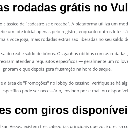
s rodadas grátis no Vu
 clássico de "cadastre-se e receba". A plataforma utiliza um mo
be um lote inicial apenas pelo registro, enquanto outros lotes 
 mais você joga, mais rodadas extras são liberadas no seu saldo 
e saldo real e saldo de bônus. Os ganhos obtidos com as rodadas 
ecisam atender a requisitos específicos — geralmente um rollov
s ignoram e que depois gera frustração na hora do saque.
e a área de "Promoções" no lobby do cassino, verifique se há algu
específico pode ser necessário, enviado por e-mail ou disponível
es com giros disponíve
kan Vegas, existem três categorias principais que você precisa c