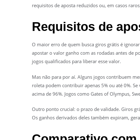
requisitos de aposta reduzidos ou, em casos raros,
Requisitos de apos
O maior erro de quem busca giros grátis é ignorar 
apostar o valor ganho com as rodadas antes de po
jogos qualificados para liberar esse valor.
Mas não para por aí. Alguns jogos contribuem me
roleta podem contribuir apenas 5% ou até 0%. Se v
acima de 96%. Jogos como Gates of Olympus, Sweet
Outro ponto crucial: o prazo de validade. Giros gr
Os ganhos derivados deles também expiram, geral
Comparativo com o