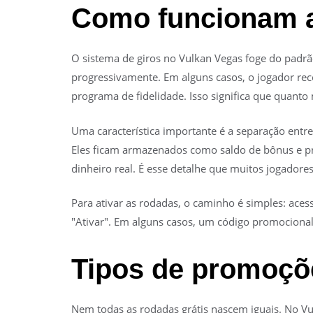
Como funcionam a
O sistema de giros no Vulkan Vegas foge do padrão
progressivamente. Em alguns casos, o jogador rece
programa de fidelidade. Isso significa que quanto
Uma característica importante é a separação entr
Eles ficam armazenados como saldo de bônus e pr
dinheiro real. É esse detalhe que muitos jogadore
Para ativar as rodadas, o caminho é simples: acess
"Ativar". Em alguns casos, um código promocional 
Tipos de promoçõ
Nem todas as rodadas grátis nascem iguais. No Vul