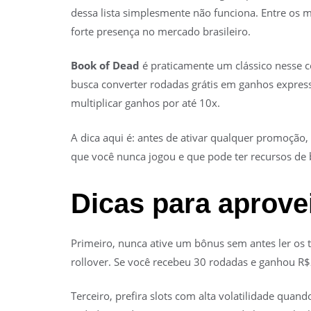
dessa lista simplesmente não funciona. Entre os m
forte presença no mercado brasileiro.
Book of Dead
é praticamente um clássico nesse c
busca converter rodadas grátis em ganhos expres
multiplicar ganhos por até 10x.
A dica aqui é: antes de ativar qualquer promoção, 
que você nunca jogou e que pode ter recursos de
Dicas para aprove
Primeiro, nunca ative um bônus sem antes ler os
rollover. Se você recebeu 30 rodadas e ganhou R$
Terceiro, prefira slots com alta volatilidade qua