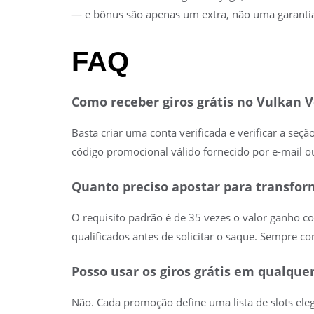
— e bônus são apenas um extra, não uma garantia
FAQ
Como receber giros grátis no Vulkan 
Basta criar uma conta verificada e verificar a se
código promocional válido fornecido por e-mail ou
Quanto preciso apostar para transfor
O requisito padrão é de 35 vezes o valor ganho 
qualificados antes de solicitar o saque. Sempre c
Posso usar os giros grátis em qualquer
Não. Cada promoção define uma lista de slots eleg