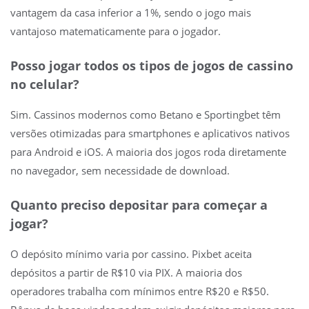
vantagem da casa inferior a 1%, sendo o jogo mais
vantajoso matematicamente para o jogador.
Posso jogar todos os tipos de jogos de cassino
no celular?
Sim. Cassinos modernos como Betano e Sportingbet têm
versões otimizadas para smartphones e aplicativos nativos
para Android e iOS. A maioria dos jogos roda diretamente
no navegador, sem necessidade de download.
Quanto preciso depositar para começar a
jogar?
O depósito mínimo varia por cassino. Pixbet aceita
depósitos a partir de R$10 via PIX. A maioria dos
operadores trabalha com mínimos entre R$20 e R$50.