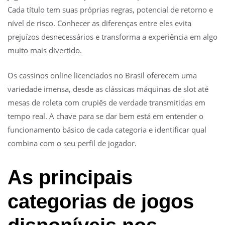
Cada título tem suas próprias regras, potencial de retorno e
nível de risco. Conhecer as diferenças entre eles evita
prejuízos desnecessários e transforma a experiência em algo
muito mais divertido.
Os cassinos online licenciados no Brasil oferecem uma
variedade imensa, desde as clássicas máquinas de slot até
mesas de roleta com crupiês de verdade transmitidas em
tempo real. A chave para se dar bem está em entender o
funcionamento básico de cada categoria e identificar qual
combina com o seu perfil de jogador.
As principais
categorias de jogos