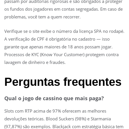
passam por auditorias rigorosas e são obrigados a proteger
os fundos dos jogadores em contas segregadas. Em caso de
problemas, você tem a quem recorrer.
Verifique se o site exibe o número da licença SPA no rodapé.
A verificação de CPF é obrigatória no cadastro — isso
garante que apenas maiores de 18 anos possam jogar.
Processos de KYC (Know Your Customer) protegem contra
lavagem de dinheiro e fraudes.
Perguntas frequentes
Qual o jogo de cassino que mais paga?
Slots com RTP acima de 97% oferecem as melhores
devoluções teóricas. Blood Suckers (98%) e Starmania
(97,87%) são exemplos. Blackjack com estratégia básica tem