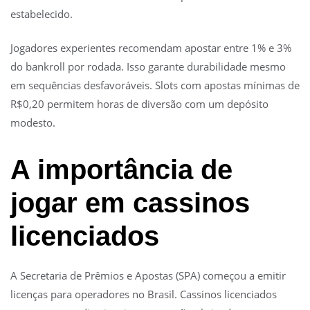
estabelecido.
Jogadores experientes recomendam apostar entre 1% e 3%
do bankroll por rodada. Isso garante durabilidade mesmo
em sequências desfavoráveis. Slots com apostas mínimas de
R$0,20 permitem horas de diversão com um depósito
modesto.
A importância de
jogar em cassinos
licenciados
A Secretaria de Prêmios e Apostas (SPA) começou a emitir
licenças para operadores no Brasil. Cassinos licenciados