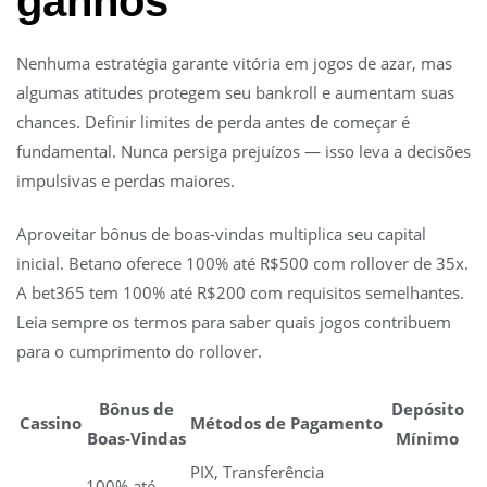
ganhos
Nenhuma estratégia garante vitória em jogos de azar, mas
algumas atitudes protegem seu bankroll e aumentam suas
chances. Definir limites de perda antes de começar é
fundamental. Nunca persiga prejuízos — isso leva a decisões
impulsivas e perdas maiores.
Aproveitar bônus de boas-vindas multiplica seu capital
inicial. Betano oferece 100% até R$500 com rollover de 35x.
A bet365 tem 100% até R$200 com requisitos semelhantes.
Leia sempre os termos para saber quais jogos contribuem
para o cumprimento do rollover.
Bônus de
Depósito
Cassino
Métodos de Pagamento
Boas-Vindas
Mínimo
PIX, Transferência
100% até