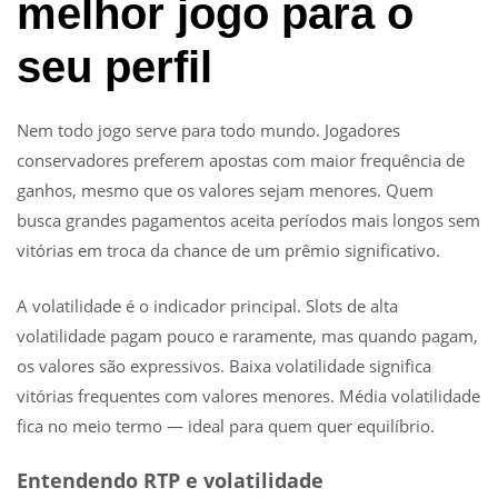
melhor jogo para o
seu perfil
Nem todo jogo serve para todo mundo. Jogadores
conservadores preferem apostas com maior frequência de
ganhos, mesmo que os valores sejam menores. Quem
busca grandes pagamentos aceita períodos mais longos sem
vitórias em troca da chance de um prêmio significativo.
A volatilidade é o indicador principal. Slots de alta
volatilidade pagam pouco e raramente, mas quando pagam,
os valores são expressivos. Baixa volatilidade significa
vitórias frequentes com valores menores. Média volatilidade
fica no meio termo — ideal para quem quer equilíbrio.
Entendendo RTP e volatilidade