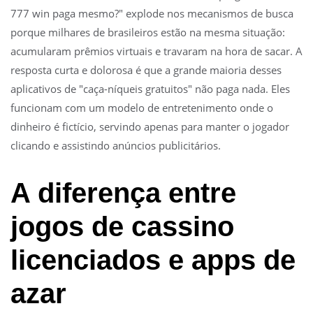
777 win paga mesmo?" explode nos mecanismos de busca
porque milhares de brasileiros estão na mesma situação:
acumularam prêmios virtuais e travaram na hora de sacar. A
resposta curta e dolorosa é que a grande maioria desses
aplicativos de "caça-níqueis gratuitos" não paga nada. Eles
funcionam com um modelo de entretenimento onde o
dinheiro é fictício, servindo apenas para manter o jogador
clicando e assistindo anúncios publicitários.
A diferença entre
jogos de cassino
licenciados e apps de
azar