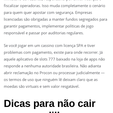
fiscalizar operadoras. Isso muda completamente o cenário
para quem quer apostar com segurança. Empresas
licenciadas são obrigadas a manter fundos segregados para
garantir pagamentos, implementar políticas de jogo
responsável e passar por auditorias regulares.
Se você jogar em um cassino com licença SPA e tiver
problemas com pagamento, existe para onde recorrer. Já
aquele aplicativo de slots 777 baixado na loja de apps não
responde a nenhuma autoridade brasileira. Não adianta
abrir reclamação no Procon ou processar judicialmente —
os termos de uso que ninguém lê deixam claro que as
moedas são virtuais e sem valor resgatável.
Dicas para não cair