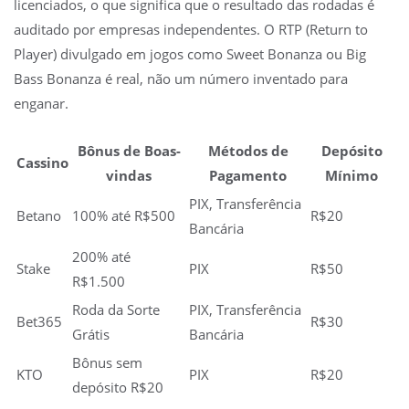
licenciados, o que significa que o resultado das rodadas é
auditado por empresas independentes. O RTP (Return to
Player) divulgado em jogos como Sweet Bonanza ou Big
Bass Bonanza é real, não um número inventado para
enganar.
Bônus de Boas-
Métodos de
Depósito
Cassino
vindas
Pagamento
Mínimo
PIX, Transferência
Betano
100% até R$500
R$20
Bancária
200% até
Stake
PIX
R$50
R$1.500
Roda da Sorte
PIX, Transferência
Bet365
R$30
Grátis
Bancária
Bônus sem
KTO
PIX
R$20
depósito R$20