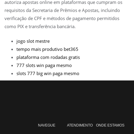
autoriza apostas online em plataformas que cumpram os
requisitos da Secretaria de Prêmios e Apostas, incluindo
verificação de CPF e métodos de pagamento permitidos
como PIX e transferência bancária.
jogo slot mestre
tempo mais produtivo bet365
plataforma com rodadas gratis
777 slots win paga mesmo
slots 777 big win paga mesmo
NAVEGUE
ATENDIMENTO
ONDE ESTAMOS