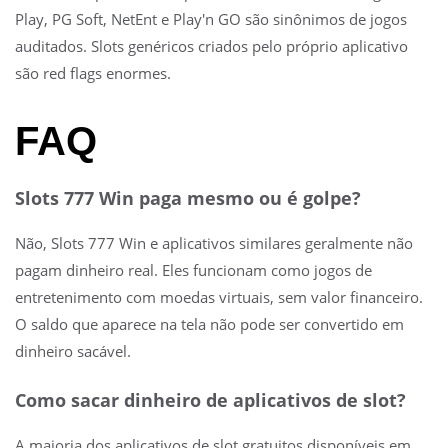
Play, PG Soft, NetEnt e Play'n GO são sinônimos de jogos
auditados. Slots genéricos criados pelo próprio aplicativo
são red flags enormes.
FAQ
Slots 777 Win paga mesmo ou é golpe?
Não, Slots 777 Win e aplicativos similares geralmente não
pagam dinheiro real. Eles funcionam como jogos de
entretenimento com moedas virtuais, sem valor financeiro.
O saldo que aparece na tela não pode ser convertido em
dinheiro sacável.
Como sacar dinheiro de aplicativos de slot?
A maioria dos aplicativos de slot gratuitos disponíveis em