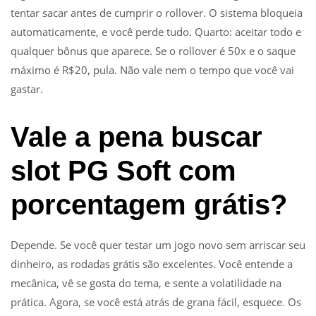
tentar sacar antes de cumprir o rollover. O sistema bloqueia
automaticamente, e você perde tudo. Quarto: aceitar todo e
qualquer bônus que aparece. Se o rollover é 50x e o saque
máximo é R$20, pula. Não vale nem o tempo que você vai
gastar.
Vale a pena buscar
slot PG Soft com
porcentagem grátis?
Depende. Se você quer testar um jogo novo sem arriscar seu
dinheiro, as rodadas grátis são excelentes. Você entende a
mecânica, vê se gosta do tema, e sente a volatilidade na
prática. Agora, se você está atrás de grana fácil, esquece. Os