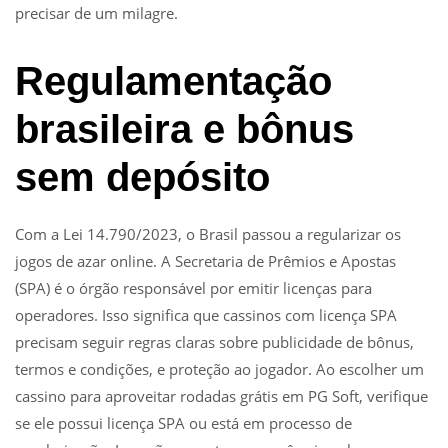
precisar de um milagre.
Regulamentação
brasileira e bônus
sem depósito
Com a Lei 14.790/2023, o Brasil passou a regularizar os
jogos de azar online. A Secretaria de Prêmios e Apostas
(SPA) é o órgão responsável por emitir licenças para
operadores. Isso significa que cassinos com licença SPA
precisam seguir regras claras sobre publicidade de bônus,
termos e condições, e proteção ao jogador. Ao escolher um
cassino para aproveitar rodadas grátis em PG Soft, verifique
se ele possui licença SPA ou está em processo de