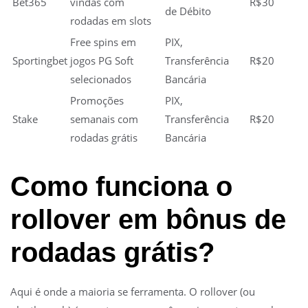
Bet365
vindas com
R$30
de Débito
rodadas em slots
Free spins em
PIX,
Sportingbet
jogos PG Soft
Transferência
R$20
selecionados
Bancária
Promoções
PIX,
Stake
semanais com
Transferência
R$20
rodadas grátis
Bancária
Como funciona o
rollover em bônus de
rodadas grátis?
Aqui é onde a maioria se ferramenta. O rollover (ou