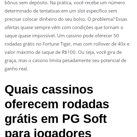
bônus sem depósito. Na prática, você recebe um número
determinado de tentativas em um slot específico sem
precisar colocar dinheiro do seu bolso. O problema? Essas
ofertas quase sempre vêm com condições que tornam o
saque quase impossível. Um cassino pode oferecer 50
rodadas grátis no Fortune Tiger, mas com rollover de 40x e
valor máximo de saque de R$100. Ou seja, você gira de
graça, mas o cassino limita pesadamente seu potencial de
ganho real.
Quais cassinos
oferecem rodadas
grátis em PG Soft
para jogadores