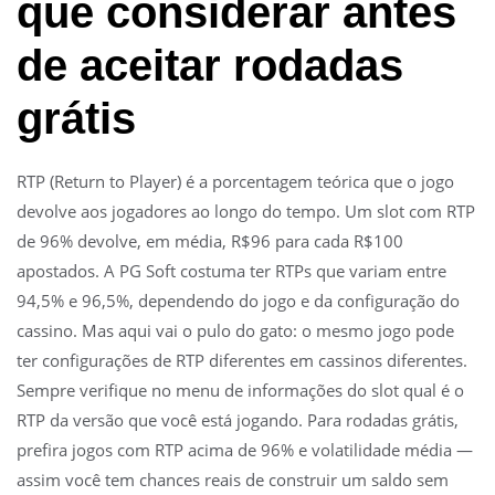
que considerar antes
de aceitar rodadas
grátis
RTP (Return to Player) é a porcentagem teórica que o jogo
devolve aos jogadores ao longo do tempo. Um slot com RTP
de 96% devolve, em média, R$96 para cada R$100
apostados. A PG Soft costuma ter RTPs que variam entre
94,5% e 96,5%, dependendo do jogo e da configuração do
cassino. Mas aqui vai o pulo do gato: o mesmo jogo pode
ter configurações de RTP diferentes em cassinos diferentes.
Sempre verifique no menu de informações do slot qual é o
RTP da versão que você está jogando. Para rodadas grátis,
prefira jogos com RTP acima de 96% e volatilidade média —
assim você tem chances reais de construir um saldo sem