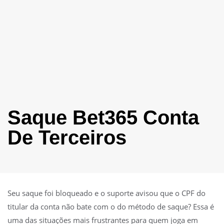
Saque Bet365 Conta
De Terceiros
Seu saque foi bloqueado e o suporte avisou que o CPF do
titular da conta não bate com o do método de saque? Essa é
uma das situações mais frustrantes para quem joga em