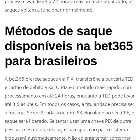
processo leva de 24 a 72 horas, mas uma vez atualizado, os
saques voltam a funcionar normalmente.
Métodos de saque
disponíveis na bet365
para brasileiros
A bet365 oferece saques via PIX, transferência bancária TED
e cartão de débito Visa. O PIX é o método mais rápido, com
processamento em até 24 horas, enquanto a TED pode levar
até 3 dias úteis. Em todos os casos, a titularidade precisa ser
a mesma. Se você cadastrou um PIX vinculado ao seu CPF, o
saque será liberado. Se tentar usar uma chave PIX de outra
pessoa, mesmo que ela seja sua esposa ou pai, o sistema
bloqueará automaticamente. Não adianta tentar contornar