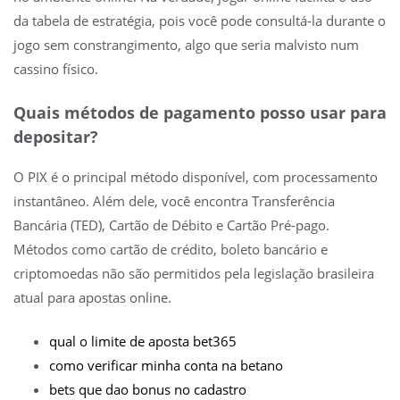
da tabela de estratégia, pois você pode consultá-la durante o
jogo sem constrangimento, algo que seria malvisto num
cassino físico.
Quais métodos de pagamento posso usar para
depositar?
O PIX é o principal método disponível, com processamento
instantâneo. Além dele, você encontra Transferência
Bancária (TED), Cartão de Débito e Cartão Pré-pago.
Métodos como cartão de crédito, boleto bancário e
criptomoedas não são permitidos pela legislação brasileira
atual para apostas online.
qual o limite de aposta bet365
como verificar minha conta na betano
bets que dao bonus no cadastro