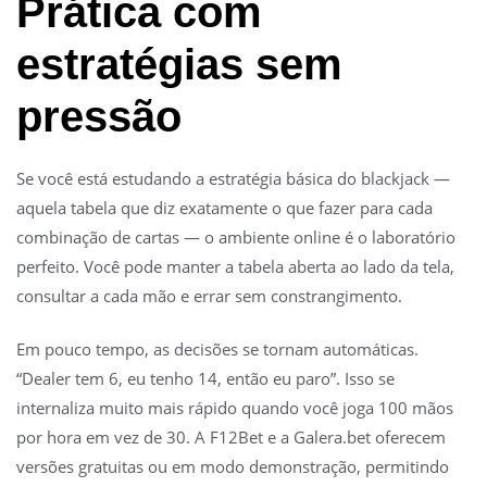
Prática com
estratégias sem
pressão
Se você está estudando a estratégia básica do blackjack —
aquela tabela que diz exatamente o que fazer para cada
combinação de cartas — o ambiente online é o laboratório
perfeito. Você pode manter a tabela aberta ao lado da tela,
consultar a cada mão e errar sem constrangimento.
Em pouco tempo, as decisões se tornam automáticas.
“Dealer tem 6, eu tenho 14, então eu paro”. Isso se
internaliza muito mais rápido quando você joga 100 mãos
por hora em vez de 30. A F12Bet e a Galera.bet oferecem
versões gratuitas ou em modo demonstração, permitindo