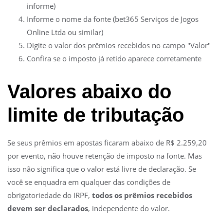
informe)
Informe o nome da fonte (bet365 Serviços de Jogos
Online Ltda ou similar)
Digite o valor dos prêmios recebidos no campo "Valor"
Confira se o imposto já retido aparece corretamente
Valores abaixo do
limite de tributação
Se seus prêmios em apostas ficaram abaixo de R$ 2.259,20
por evento, não houve retenção de imposto na fonte. Mas
isso não significa que o valor está livre de declaração. Se
você se enquadra em qualquer das condições de
obrigatoriedade do IRPF,
todos os prêmios recebidos
devem ser declarados
, independente do valor.