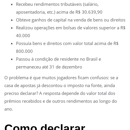
Recebeu rendimentos tributáveis (salário,
aposentadoria, etc.) acima de R$ 30.639,90
Obteve ganhos de capital na venda de bens ou direitos
Realizou operações em bolsas de valores superior a R$
40.000
Possuía bens e direitos com valor total acima de R$
800.000
Passou à condição de residente no Brasil e
permaneceu até 31 de dezembro
O problema é que muitos jogadores ficam confusos: se a
casa de apostas já descontou o imposto na fonte, ainda
preciso declarar? A resposta depende do valor total dos
prêmios recebidos e de outros rendimentos ao longo do
ano.
Como declarar