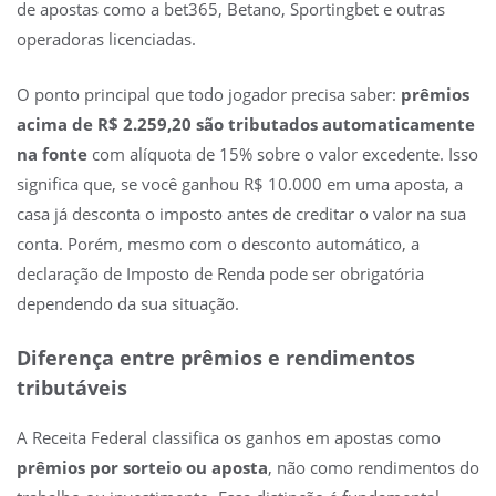
de apostas como a bet365, Betano, Sportingbet e outras
operadoras licenciadas.
O ponto principal que todo jogador precisa saber:
prêmios
acima de R$ 2.259,20 são tributados automaticamente
na fonte
com alíquota de 15% sobre o valor excedente. Isso
significa que, se você ganhou R$ 10.000 em uma aposta, a
casa já desconta o imposto antes de creditar o valor na sua
conta. Porém, mesmo com o desconto automático, a
declaração de Imposto de Renda pode ser obrigatória
dependendo da sua situação.
Diferença entre prêmios e rendimentos
tributáveis
A Receita Federal classifica os ganhos em apostas como
prêmios por sorteio ou aposta
, não como rendimentos do