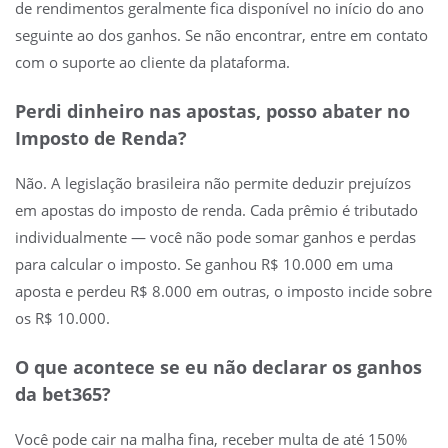
de rendimentos geralmente fica disponível no início do ano
seguinte ao dos ganhos. Se não encontrar, entre em contato
com o suporte ao cliente da plataforma.
Perdi dinheiro nas apostas, posso abater no
Imposto de Renda?
Não. A legislação brasileira não permite deduzir prejuízos
em apostas do imposto de renda. Cada prêmio é tributado
individualmente — você não pode somar ganhos e perdas
para calcular o imposto. Se ganhou R$ 10.000 em uma
aposta e perdeu R$ 8.000 em outras, o imposto incide sobre
os R$ 10.000.
O que acontece se eu não declarar os ganhos
da bet365?
Você pode cair na malha fina, receber multa de até 150%