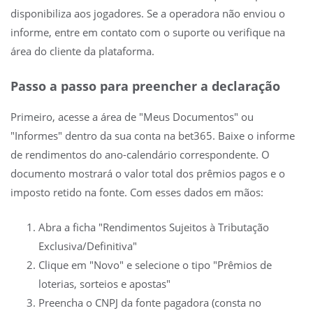
disponibiliza aos jogadores. Se a operadora não enviou o
informe, entre em contato com o suporte ou verifique na
área do cliente da plataforma.
Passo a passo para preencher a declaração
Primeiro, acesse a área de "Meus Documentos" ou
"Informes" dentro da sua conta na bet365. Baixe o informe
de rendimentos do ano-calendário correspondente. O
documento mostrará o valor total dos prêmios pagos e o
imposto retido na fonte. Com esses dados em mãos:
Abra a ficha "Rendimentos Sujeitos à Tributação
Exclusiva/Definitiva"
Clique em "Novo" e selecione o tipo "Prêmios de
loterias, sorteios e apostas"
Preencha o CNPJ da fonte pagadora (consta no