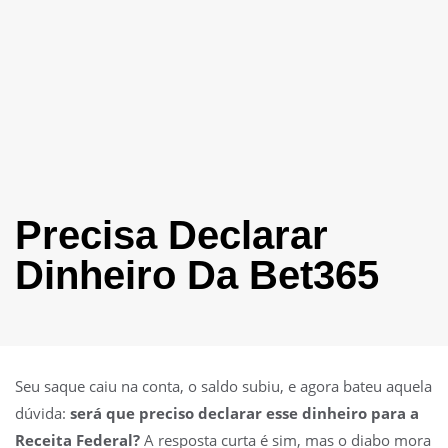
Precisa Declarar
Dinheiro Da Bet365
Seu saque caiu na conta, o saldo subiu, e agora bateu aquela
dúvida:
será que preciso declarar esse dinheiro para a
Receita Federal?
A resposta curta é sim, mas o diabo mora