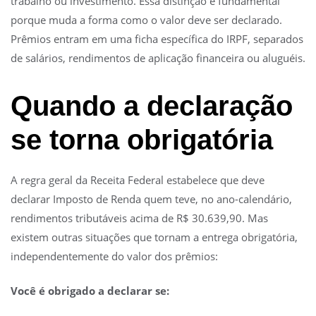
trabalho ou investimento. Essa distinção é fundamental
porque muda a forma como o valor deve ser declarado.
Prêmios entram em uma ficha específica do IRPF, separados
de salários, rendimentos de aplicação financeira ou aluguéis.
Quando a declaração
se torna obrigatória
A regra geral da Receita Federal estabelece que deve
declarar Imposto de Renda quem teve, no ano-calendário,
rendimentos tributáveis acima de R$ 30.639,90. Mas
existem outras situações que tornam a entrega obrigatória,
independentemente do valor dos prêmios:
Você é obrigado a declarar se: