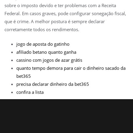
sobre o imposto devido e ter problemas com a Receita
Federal. Em casos graves, pode configurar sonegação fiscal,
que é crime. A melhor postura é sempre declarar
corretamente todos os rendimentos.
jogo de aposta do gatinho
afiliado betano quanto ganha
cassino com jogos de azar grátis
quanto tempo demora para cair o dinheiro sacado da
bet365
precisa declarar dinheiro da bet365
confira a lista