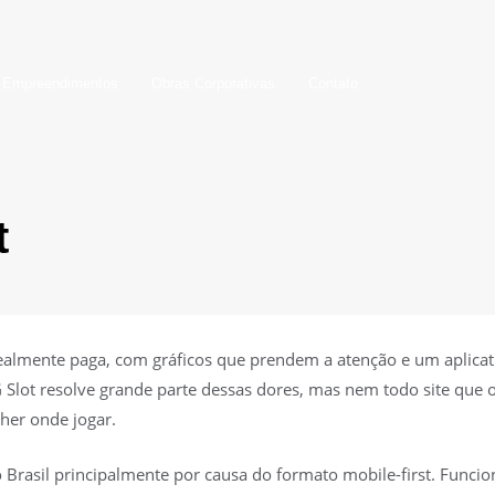
Empreendimentos
Obras Corporativas
Contato
t
almente paga, com gráficos que prendem a atenção e um aplicat
G Slot resolve grande parte dessas dores, mas nem todo site que 
her onde jogar.
Brasil principalmente por causa do formato mobile-first. Funci