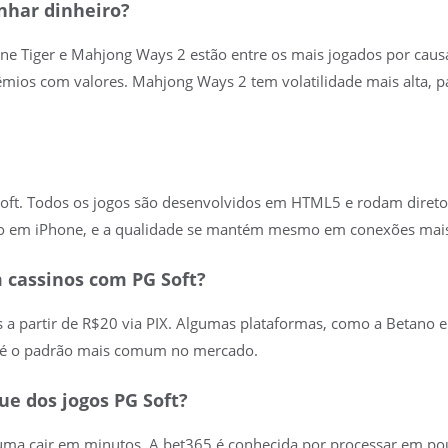
nhar dinheiro?
ne Tiger e Mahjong Ways 2 estão entre os mais jogados por causa
rêmios com valores. Mahjong Ways 2 tem volatilidade mais alta,
Soft. Todos os jogos são desenvolvidos em HTML5 e rodam direto 
to em iPhone, e a qualidade se mantém mesmo em conexões mais
 cassinos com PG Soft?
os a partir de R$20 via PIX. Algumas plataformas, como a Betano 
0 é o padrão mais comum no mercado.
e dos jogos PG Soft?
uma cair em minutos. A bet365 é conhecida por processar em po