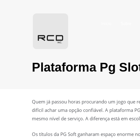
Início
Sobre
Plataforma Pg Slo
Quem já passou horas procurando um jogo que re
difícil achar uma opção confiável. A plataforma P
mesmo nível de serviço. A diferença está em escol
Os títulos da PG Soft ganharam espaço enorme no 