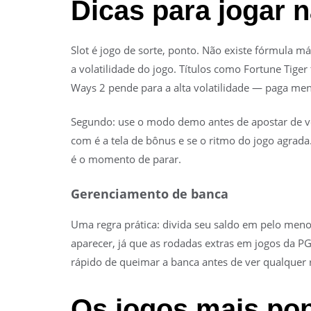
Dicas para jogar 
Slot é jogo de sorte, ponto. Não existe fórmula m
a volatilidade do jogo. Títulos como Fortune Tige
Ways 2 pende para a alta volatilidade — paga men
Segundo: use o modo demo antes de apostar de ve
com é a tela de bônus e se o ritmo do jogo agrad
é o momento de parar.
Gerenciamento de banca
Uma regra prática: divida seu saldo em pelo meno
aparecer, já que as rodadas extras em jogos da P
rápido de queimar a banca antes de ver qualquer r
Os jogos mais pop