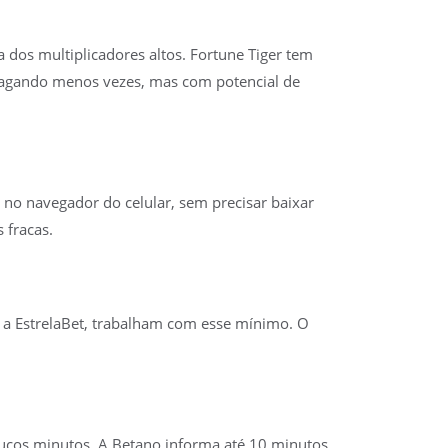
 dos multiplicadores altos. Fortune Tiger tem
 pagando menos vezes, mas com potencial de
no navegador do celular, sem precisar baixar
 fracas.
e a EstrelaBet, trabalham com esse mínimo. O
ucos minutos. A Betano informa até 10 minutos.