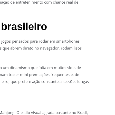
inação de entretenimento com chance real de
brasileiro
ar jogos pensados para rodar em smartphones,
os que abrem direto no navegador, rodam lisos
ria um dinamismo que falta em muitos slots de
umam trazer mini premiações frequentes e, de
eiro, que prefere ação constante a sessões longas
Mahjong. O estilo visual agrada bastante no Brasil,