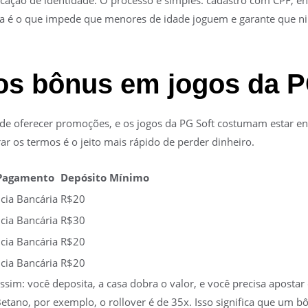
pa é o que impede que menores de idade joguem e garante que n
s bônus em jogos da P
de oferecer promoções, e os jogos da PG Soft costumam estar ent
ar os termos é o jeito mais rápido de perder dinheiro.
Pagamento
Depósito Mínimo
ncia Bancária
R$20
ncia Bancária
R$30
ncia Bancária
R$20
ncia Bancária
R$20
im: você deposita, a casa dobra o valor, e você precisa apostar 
 Betano, por exemplo, o rollover é de 35x. Isso significa que um