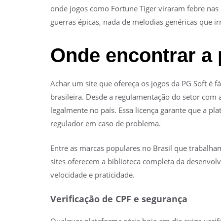
onde jogos como Fortune Tiger viraram febre nas 
guerras épicas, nada de melodias genéricas que ir
Onde encontrar a
Achar um site que ofereça os jogos da PG Soft é f
brasileira. Desde a regulamentação do setor com 
legalmente no país. Essa licença garante que a p
regulador em caso de problema.
Entre as marcas populares no Brasil que trabalham
sites oferecem a biblioteca completa da desenvol
velocidade e praticidade.
Verificação de CPF e segurança
Qualquer plataforma séria hoje em dia exige veri