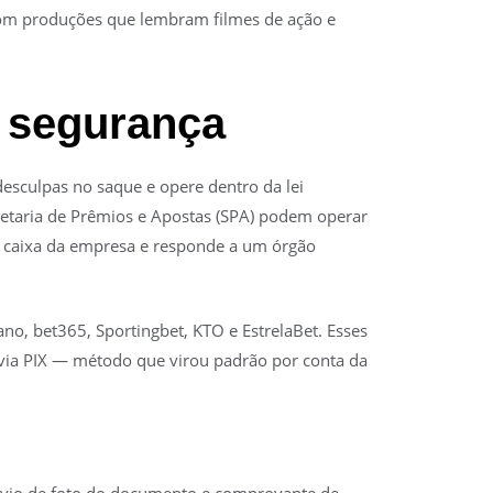
 com produções que lembram filmes de ação e
m segurança
desculpas no saque e opere dentro da lei
retaria de Prêmios e Apostas (SPA) podem operar
do caixa da empresa e responde a um órgão
no, bet365, Sportingbet, KTO e EstrelaBet. Esses
 via PIX — método que virou padrão por conta da
 envio de foto do documento e comprovante de