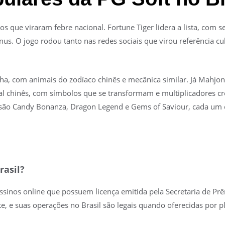
os que viraram febre nacional. Fortune Tiger lidera a lista, com 
us. O jogo rodou tanto nas redes sociais que virou referência c
a, com animais do zodíaco chinês e mecânica similar. Já Mahj
nal chinês, com símbolos que se transformam e multiplicadores cr
 são Candy Bonanza, Dragon Legend e Gems of Saviour, cada um 
rasil?
ssinos online que possuem licença emitida pela Secretaria de Pr
e, e suas operações no Brasil são legais quando oferecidas por p