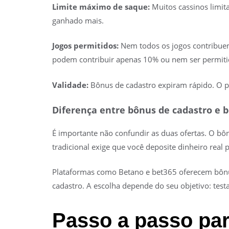
Limite máximo de saque:
Muitos cassinos limi
ganhado mais.
Jogos permitidos:
Nem todos os jogos contribuem
podem contribuir apenas 10% ou nem ser permiti
Validade:
Bônus de cadastro expiram rápido. O pr
Diferença entre bônus de cadastro e 
É importante não confundir as duas ofertas. O bôn
tradicional exige que você deposite dinheiro real p
Plataformas como Betano e bet365 oferecem bônu
cadastro. A escolha depende do seu objetivo: test
Passo a passo par