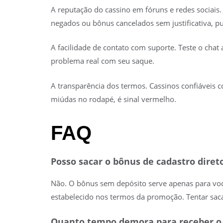
A reputação do cassino em fóruns e redes sociais.
negados ou bônus cancelados sem justificativa, p
A facilidade de contato com suporte. Teste o cha
problema real com seu saque.
A transparência dos termos. Cassinos confiáveis 
miúdas no rodapé, é sinal vermelho.
FAQ
Posso sacar o bônus de cadastro diret
Não. O bônus sem depósito serve apenas para você 
estabelecido nos termos da promoção. Tentar sac
Quanto tempo demora para receber o 