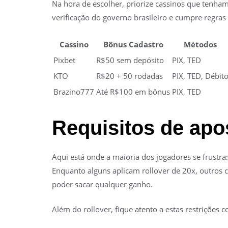
Na hora de escolher, priorize cassinos que tenham
verificação do governo brasileiro e cumpre regras 
Cassino
Bônus Cadastro
Métodos
Pixbet
R$50 sem depósito
PIX, TED
KTO
R$20 + 50 rodadas
PIX, TED, Débit
Brazino777
Até R$100 em bônus
PIX, TED
Requisitos de apo
Aqui está onde a maioria dos jogadores se frustra
Enquanto alguns aplicam rollover de 20x, outros 
poder sacar qualquer ganho.
Além do rollover, fique atento a estas restrições 