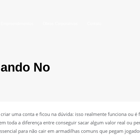
Empreendimentos
Obras Corporativas
Contato
gando No
criar uma conta e ficou na dúvida: isso realmente funciona ou 
zem toda a diferença entre conseguir sacar algum valor real ou p
ssencial para não cair em armadilhas comuns que pegam jogado