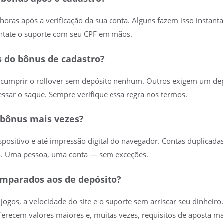
 horas após a verificação da sua conta. Alguns fazem isso insta
ontate o suporte com seu CPF em mãos.
s do bônus de cadastro?
 cumprir o rollover sem depósito nenhum. Outros exigem um de
ssar o saque. Sempre verifique essa regra nos termos.
o bônus mais vezes?
ispositivo e até impressão digital do navegador. Contas duplica
ito. Uma pessoa, uma conta — sem exceções.
omparados aos de depósito?
ogos, a velocidade do site e o suporte sem arriscar seu dinheiro.
recem valores maiores e, muitas vezes, requisitos de aposta ma