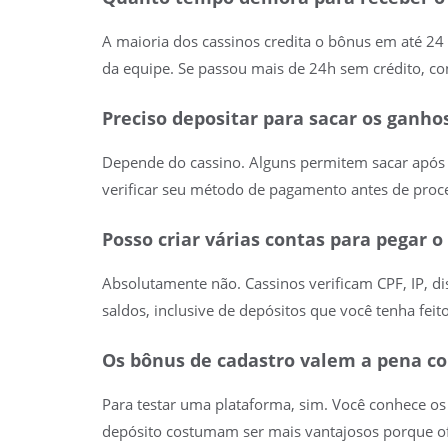
A maioria dos cassinos credita o bônus em até 24
da equipe. Se passou mais de 24h sem crédito, c
Preciso depositar para sacar os ganho
Depende do cassino. Alguns permitem sacar após
verificar seu método de pagamento antes de proce
Posso criar várias contas para pegar 
Absolutamente não. Cassinos verificam CPF, IP, d
saldos, inclusive de depósitos que você tenha fe
Os bônus de cadastro valem a pena c
Para testar uma plataforma, sim. Você conhece os j
depósito costumam ser mais vantajosos porque ofe