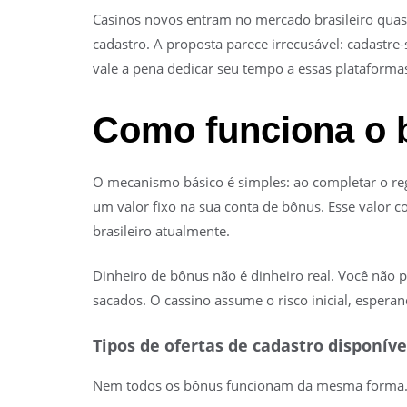
Casinos novos entram no mercado brasileiro quase
cadastro. A proposta parece irrecusável: cadastre
vale a pena dedicar seu tempo a essas plataforma
Como funciona o 
O mecanismo básico é simples: ao completar o regi
um valor fixo na sua conta de bônus. Esse valo
brasileiro atualmente.
Dinheiro de bônus não é dinheiro real. Você não 
sacados. O cassino assume o risco inicial, espera
Tipos de ofertas de cadastro disponíve
Nem todos os bônus funcionam da mesma forma. Ex