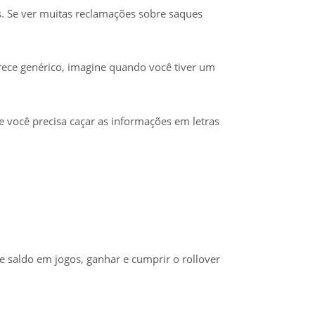
s. Se ver muitas reclamações sobre saques
arece genérico, imagine quando você tiver um
 você precisa caçar as informações em letras
e saldo em jogos, ganhar e cumprir o rollover