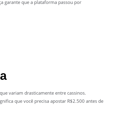
nça garante que a plataforma passou por
ta
 que variam drasticamente entre cassinos.
nifica que você precisa apostar R$2.500 antes de