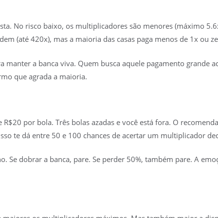
osta. No risco baixo, os multiplicadores são menores (máximo 5.
lodem (até 420x), mas a maioria das casas paga menos de 1x ou ze
a manter a banca viva. Quem busca aquele pagamento grande acei
rmo que agrada a maioria.
e R$20 por bola. Três bolas azadas e você está fora. O recomend
sso te dá entre 50 e 100 chances de acertar um multiplicador de
ho. Se dobrar a banca, pare. Se perder 50%, também pare. A emo