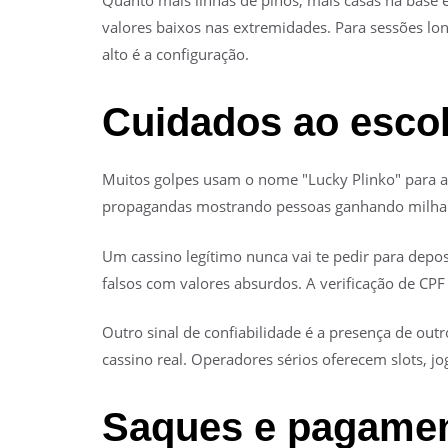
Quanto mais linhas de pinos, mais casas na base
valores baixos nas extremidades. Para sessões lon
alto é a configuração.
Cuidados ao escol
Muitos golpes usam o nome "Lucky Plinko" para at
propagandas mostrando pessoas ganhando milhar
Um cassino legítimo nunca vai te pedir para dep
falsos com valores absurdos. A verificação de CPF é
Outro sinal de confiabilidade é a presença de ou
cassino real. Operadores sérios oferecem slots, j
Saques e pagamen