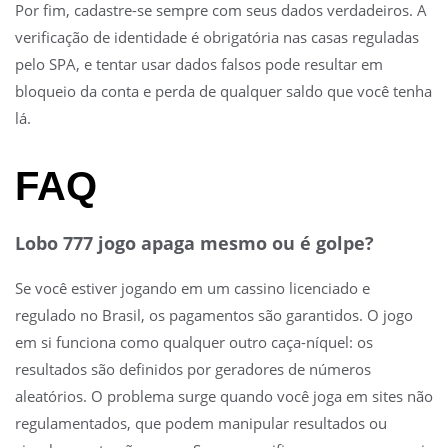
Por fim, cadastre-se sempre com seus dados verdadeiros. A
verificação de identidade é obrigatória nas casas reguladas
pelo SPA, e tentar usar dados falsos pode resultar em
bloqueio da conta e perda de qualquer saldo que você tenha
lá.
FAQ
Lobo 777 jogo apaga mesmo ou é golpe?
Se você estiver jogando em um cassino licenciado e
regulado no Brasil, os pagamentos são garantidos. O jogo
em si funciona como qualquer outro caça-níquel: os
resultados são definidos por geradores de números
aleatórios. O problema surge quando você joga em sites não
regulamentados, que podem manipular resultados ou