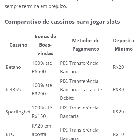
sempre termina em prejuízo.
Comparativo de cassinos para jogar slots
Bônus de
Métodos de
Depósito
Cassino
Boas-
Pagamento
Mínimo
vindas
100% até
PIX, Transferência
Betano
R$20
R$500
Bancária
PIX, Transferência
100% até
bet365
Bancária, Cartão de
R$30
R$200
Débito
100% até
PIX, Transferência
Sportingbet
R$20
R$150
Bancária
R$20 em
PIX, Transferência
KTO
aposta
R$10
Bancária