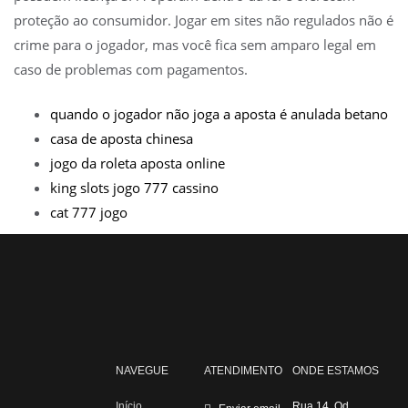
proteção ao consumidor. Jogar em sites não regulados não é
crime para o jogador, mas você fica sem amparo legal em
caso de problemas com pagamentos.
quando o jogador não joga a aposta é anulada betano
casa de aposta chinesa
jogo da roleta aposta online
king slots jogo 777 cassino
cat 777 jogo
NAVEGUE
ATENDIMENTO
ONDE ESTAMOS
Início
Rua 14, Qd.