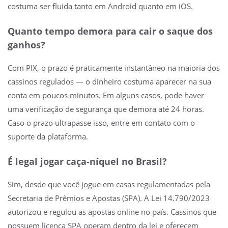
costuma ser fluida tanto em Android quanto em iOS.
Quanto tempo demora para cair o saque dos
ganhos?
Com PIX, o prazo é praticamente instantâneo na maioria dos
cassinos regulados — o dinheiro costuma aparecer na sua
conta em poucos minutos. Em alguns casos, pode haver
uma verificação de segurança que demora até 24 horas.
Caso o prazo ultrapasse isso, entre em contato com o
suporte da plataforma.
É legal jogar caça-níquel no Brasil?
Sim, desde que você jogue em casas regulamentadas pela
Secretaria de Prêmios e Apostas (SPA). A Lei 14.790/2023
autorizou e regulou as apostas online no país. Cassinos que
possuem licença SPA operam dentro da lei e oferecem