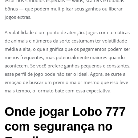
estar nos símbolos especiais — wilds, scatters e rodadas
bônus — que podem multiplicar seus ganhos ou liberar
jogos extras.
A volatilidade é um ponto de atenção. Jogos com temáticas
de animais e números da sorte costumam ter volatilidade
média a alta, o que significa que os pagamentos podem ser
menos frequentes, mas potencialmente maiores quando
acontecem. Se você prefere ganhos pequenos e constantes,
esse perfil de jogo pode não ser o ideal. Agora, se curte a
emoção de buscar um prêmio maior mesmo que isso leve
mais tempo, o formato bate com essa expectativa.
Onde jogar Lobo 777
com segurança no