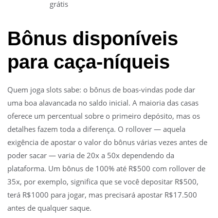
grátis
Bônus disponíveis
para caça-níqueis
Quem joga slots sabe: o bônus de boas-vindas pode dar
uma boa alavancada no saldo inicial. A maioria das casas
oferece um percentual sobre o primeiro depósito, mas os
detalhes fazem toda a diferença. O rollover — aquela
exigência de apostar o valor do bônus várias vezes antes de
poder sacar — varia de 20x a 50x dependendo da
plataforma. Um bônus de 100% até R$500 com rollover de
35x, por exemplo, significa que se você depositar R$500,
terá R$1000 para jogar, mas precisará apostar R$17.500
antes de qualquer saque.