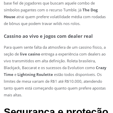
base fiel de jogadores que buscam aquele combo de
símbolos pagantes com o recurso Tumble. Já
The Dog
House
atrai quem prefere volatilidade média com rodadas
de bônus que podem travar wilds nos rolos.
Cassino ao vivo e jogos com dealer real
Para quem sente falta da atmosfera de um cassino físico, a
seção de
live casino
entrega a experiência com dealers ao
vivo transmitidos em alta definição. Roleta brasileira,
Blackjack, Baccarat e os sucessos da Evolution como
Crazy
Time
e
Lightning Roulette
estão todos disponíveis. Os
limites de mesa variam de R$1 até R$10.000, atendendo
tanto quem está começando quanto quem prefere apostas
mais altas.
Segurança e proteção