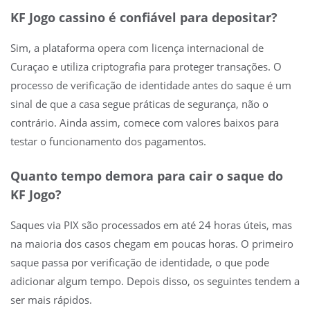
KF Jogo cassino é confiável para depositar?
Sim, a plataforma opera com licença internacional de
Curaçao e utiliza criptografia para proteger transações. O
processo de verificação de identidade antes do saque é um
sinal de que a casa segue práticas de segurança, não o
contrário. Ainda assim, comece com valores baixos para
testar o funcionamento dos pagamentos.
Quanto tempo demora para cair o saque do
KF Jogo?
Saques via PIX são processados em até 24 horas úteis, mas
na maioria dos casos chegam em poucas horas. O primeiro
saque passa por verificação de identidade, o que pode
adicionar algum tempo. Depois disso, os seguintes tendem a
ser mais rápidos.