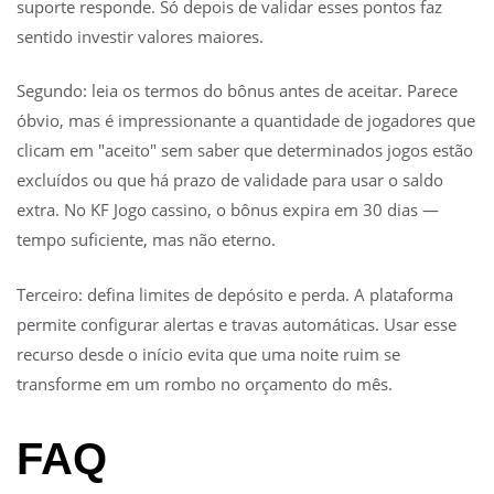
suporte responde. Só depois de validar esses pontos faz
sentido investir valores maiores.
Segundo: leia os termos do bônus antes de aceitar. Parece
óbvio, mas é impressionante a quantidade de jogadores que
clicam em "aceito" sem saber que determinados jogos estão
excluídos ou que há prazo de validade para usar o saldo
extra. No KF Jogo cassino, o bônus expira em 30 dias —
tempo suficiente, mas não eterno.
Terceiro: defina limites de depósito e perda. A plataforma
permite configurar alertas e travas automáticas. Usar esse
recurso desde o início evita que uma noite ruim se
transforme em um rombo no orçamento do mês.
FAQ