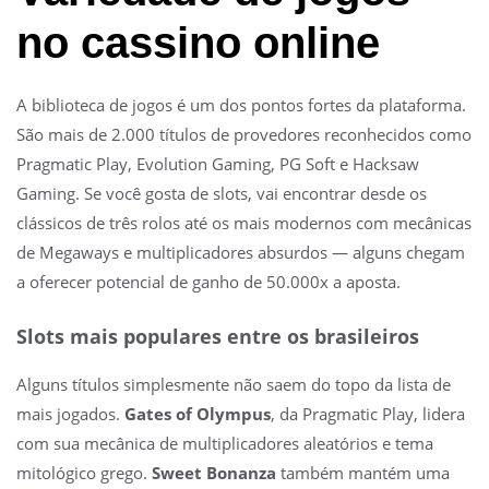
no cassino online
A biblioteca de jogos é um dos pontos fortes da plataforma.
São mais de 2.000 títulos de provedores reconhecidos como
Pragmatic Play, Evolution Gaming, PG Soft e Hacksaw
Gaming. Se você gosta de slots, vai encontrar desde os
clássicos de três rolos até os mais modernos com mecânicas
de Megaways e multiplicadores absurdos — alguns chegam
a oferecer potencial de ganho de 50.000x a aposta.
Slots mais populares entre os brasileiros
Alguns títulos simplesmente não saem do topo da lista de
mais jogados.
Gates of Olympus
, da Pragmatic Play, lidera
com sua mecânica de multiplicadores aleatórios e tema
mitológico grego.
Sweet Bonanza
também mantém uma