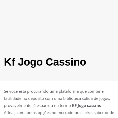
Kf Jogo Cassino
Se você está procurando uma plataforma que combine
facilidade no depósito com uma biblioteca sólida de jogos,
provavelmente já esbarrou no termo
KF Jogo cassino
.
Afinal, com tantas opções no mercado brasileiro, saber onde