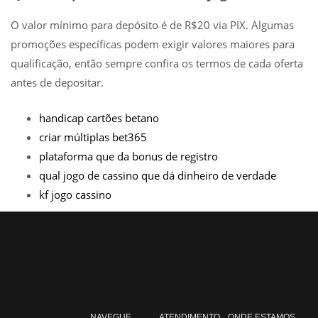
O valor mínimo para depósito é de R$20 via PIX. Algumas
promoções específicas podem exigir valores maiores para
qualificação, então sempre confira os termos de cada oferta
antes de depositar.
handicap cartões betano
criar múltiplas bet365
plataforma que da bonus de registro
qual jogo de cassino que dá dinheiro de verdade
kf jogo cassino
NAVEGUE
ATENDIMENTO
ONDE ESTAMOS