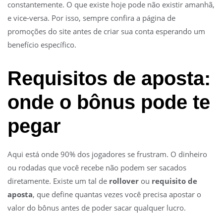
constantemente. O que existe hoje pode não existir amanhã,
e vice-versa. Por isso, sempre confira a página de
promoções do site antes de criar sua conta esperando um
benefício específico.
Requisitos de aposta:
onde o bônus pode te
pegar
Aqui está onde 90% dos jogadores se frustram. O dinheiro
ou rodadas que você recebe não podem ser sacados
diretamente. Existe um tal de
rollover
ou
requisito de
aposta
, que define quantas vezes você precisa apostar o
valor do bônus antes de poder sacar qualquer lucro.