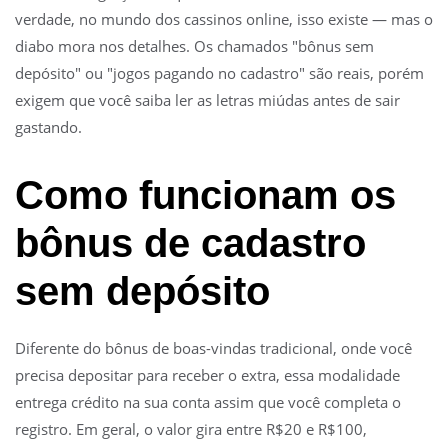
verdade, no mundo dos cassinos online, isso existe — mas o
diabo mora nos detalhes. Os chamados "bônus sem
depósito" ou "jogos pagando no cadastro" são reais, porém
exigem que você saiba ler as letras miúdas antes de sair
gastando.
Como funcionam os
bônus de cadastro
sem depósito
Diferente do bônus de boas-vindas tradicional, onde você
precisa depositar para receber o extra, essa modalidade
entrega crédito na sua conta assim que você completa o
registro. Em geral, o valor gira entre R$20 e R$100,