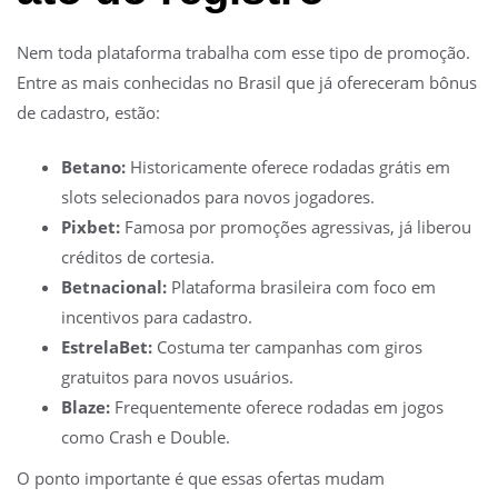
Nem toda plataforma trabalha com esse tipo de promoção.
Entre as mais conhecidas no Brasil que já ofereceram bônus
de cadastro, estão:
Betano:
Historicamente oferece rodadas grátis em
slots selecionados para novos jogadores.
Pixbet:
Famosa por promoções agressivas, já liberou
créditos de cortesia.
Betnacional:
Plataforma brasileira com foco em
incentivos para cadastro.
EstrelaBet:
Costuma ter campanhas com giros
gratuitos para novos usuários.
Blaze:
Frequentemente oferece rodadas em jogos
como Crash e Double.
O ponto importante é que essas ofertas mudam