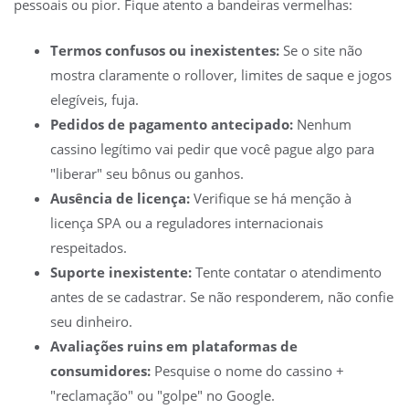
pessoais ou pior. Fique atento a bandeiras vermelhas:
Termos confusos ou inexistentes:
Se o site não
mostra claramente o rollover, limites de saque e jogos
elegíveis, fuja.
Pedidos de pagamento antecipado:
Nenhum
cassino legítimo vai pedir que você pague algo para
"liberar" seu bônus ou ganhos.
Ausência de licença:
Verifique se há menção à
licença SPA ou a reguladores internacionais
respeitados.
Suporte inexistente:
Tente contatar o atendimento
antes de se cadastrar. Se não responderem, não confie
seu dinheiro.
Avaliações ruins em plataformas de
consumidores:
Pesquise o nome do cassino +
"reclamação" ou "golpe" no Google.