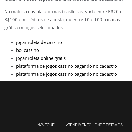
Na maioria das plataformas brasileiras, varia entre R$20 e
R$100 em créditos de aposta, ou entre 10 e 100 rodadas
grátis em jogos selecionados.
jogar roleta de cassino
boi cassino
jogar roleta online gratis
plataforma de jogos cassino pagando no cadastro
plataforma de jogos cassino pagando no cadastro
NAVEGUE
ATENDIMENTO
ONDE ESTAMOS