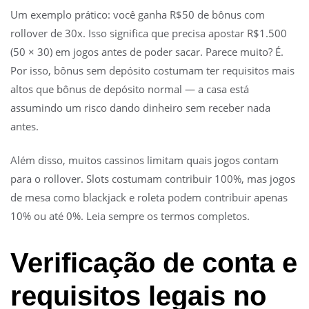
Um exemplo prático: você ganha R$50 de bônus com
rollover de 30x. Isso significa que precisa apostar R$1.500
(50 × 30) em jogos antes de poder sacar. Parece muito? É.
Por isso, bônus sem depósito costumam ter requisitos mais
altos que bônus de depósito normal — a casa está
assumindo um risco dando dinheiro sem receber nada
antes.
Além disso, muitos cassinos limitam quais jogos contam
para o rollover. Slots costumam contribuir 100%, mas jogos
de mesa como blackjack e roleta podem contribuir apenas
10% ou até 0%. Leia sempre os termos completos.
Verificação de conta e
requisitos legais no