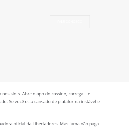
FALE CONOSCO
os slots. Abre o app do cassino, carrega... e
ado. Se você está cansado de plataforma instável e
adora oficial da Libertadores. Mas fama não paga