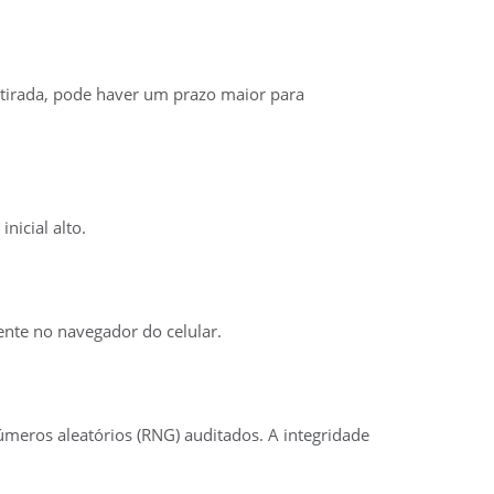
tirada, pode haver um prazo maior para
nicial alto.
ente no navegador do celular.
úmeros aleatórios (RNG) auditados. A integridade