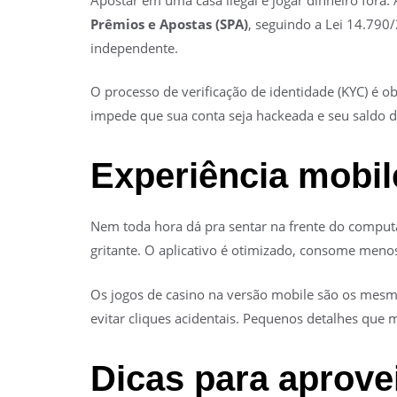
Prêmios e Apostas (SPA)
, seguindo a Lei 14.790/
independente.
O processo de verificação de identidade (KYC) é o
impede que sua conta seja hackeada e seu saldo d
Experiência mobile
Nem toda hora dá pra sentar na frente do computa
gritante. O aplicativo é otimizado, consome menos
Os jogos de casino na versão mobile são os mesmo
evitar cliques acidentais. Pequenos detalhes que
Dicas para aprove