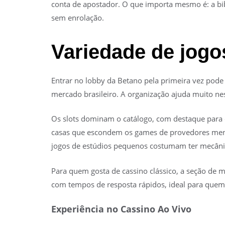
conta de apostador. O que importa mesmo é: a bib
sem enrolação.
Variedade de jogo
Entrar no lobby da Betano pela primeira vez pode 
mercado brasileiro. A organização ajuda muito nes
Os slots dominam o catálogo, com destaque para
casas que escondem os games de provedores menore
jogos de estúdios pequenos costumam ter mecânica
Para quem gosta de cassino clássico, a seção de m
com tempos de resposta rápidos, ideal para quem
Experiência no Cassino Ao Vivo