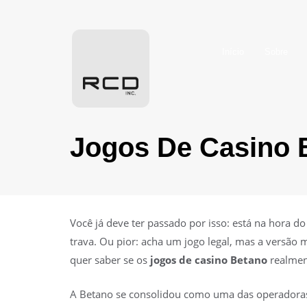
Início
Sobre
Jogos De Casino 
Você já deve ter passado por isso: está na hora d
trava. Ou pior: acha um jogo legal, mas a versão 
quer saber se os
jogos de casino Betano
realmen
A Betano se consolidou como uma das operadoras m