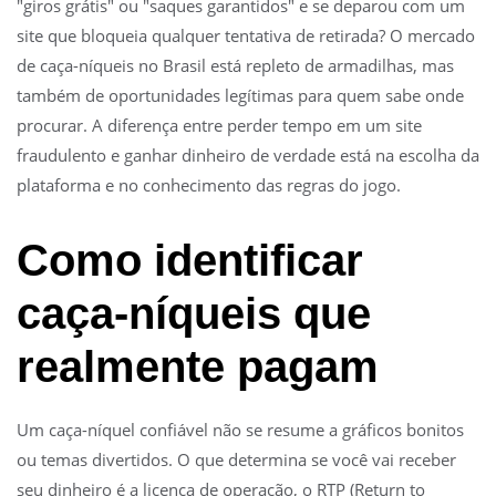
"giros grátis" ou "saques garantidos" e se deparou com um
site que bloqueia qualquer tentativa de retirada? O mercado
de caça-níqueis no Brasil está repleto de armadilhas, mas
também de oportunidades legítimas para quem sabe onde
procurar. A diferença entre perder tempo em um site
fraudulento e ganhar dinheiro de verdade está na escolha da
plataforma e no conhecimento das regras do jogo.
Como identificar
caça-níqueis que
realmente pagam
Um caça-níquel confiável não se resume a gráficos bonitos
ou temas divertidos. O que determina se você vai receber
seu dinheiro é a licença de operação, o RTP (Return to