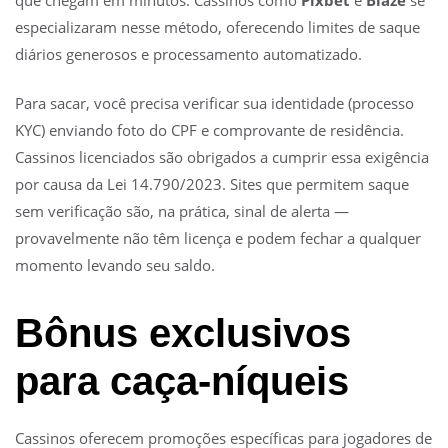
especializaram nesse método, oferecendo limites de saque
diários generosos e processamento automatizado.
Para sacar, você precisa verificar sua identidade (processo
KYC) enviando foto do CPF e comprovante de residência.
Cassinos licenciados são obrigados a cumprir essa exigência
por causa da Lei 14.790/2023. Sites que permitem saque
sem verificação são, na prática, sinal de alerta —
provavelmente não têm licença e podem fechar a qualquer
momento levando seu saldo.
Bônus exclusivos
para caça-níqueis
Cassinos oferecem promoções específicas para jogadores de