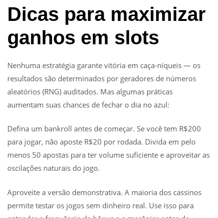
Dicas para maximizar
ganhos em slots
Nenhuma estratégia garante vitória em caça-níqueis — os
resultados são determinados por geradores de números
aleatórios (RNG) auditados. Mas algumas práticas
aumentam suas chances de fechar o dia no azul:
Defina um bankroll antes de começar. Se você tem R$200
para jogar, não aposte R$20 por rodada. Divida em pelo
menos 50 apostas para ter volume suficiente e aproveitar as
oscilações naturais do jogo.
Aproveite a versão demonstrativa. A maioria dos cassinos
permite testar os jogos sem dinheiro real. Use isso para