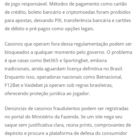
de jogo responsável. Métodos de pagamento como cartão
de crédito, boleto bancário e criptomoedas foram proibidos
para apostas, deixando PIX, transferência bancária e cartões
de débito e pré-pagos como opções legais.
Cassinos que operam fora dessa regulamentação podem ser
bloqueados a qualquer momento pelo governo. O problema
é que casas como Bet365 e Sportingbet, embora
tradicionais, ainda aguardam licença definitiva no Brasil.
Enquanto isso, operadoras nacionais como Betnacional,
F12Bet e Vaidebet já operam sob regras brasileiras,
oferecendo proteção jurídica ao jogador.
Denúncias de cassinos fraudulentos podem ser registradas
no portal do Ministério da Fazenda. Se um site nega seu
saque sem justificativa clara, reúna prints, comprovantes de
depósito e procure a plataforma de defesa do consumidor