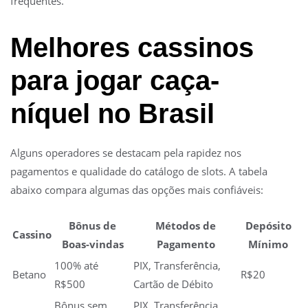
frequentes.
Melhores cassinos
para jogar caça-
níquel no Brasil
Alguns operadores se destacam pela rapidez nos
pagamentos e qualidade do catálogo de slots. A tabela
abaixo compara algumas das opções mais confiáveis:
Bônus de
Métodos de
Depósito
Cassino
Boas-vindas
Pagamento
Mínimo
100% até
PIX, Transferência,
Betano
R$20
R$500
Cartão de Débito
Bônus sem
PIX, Transferência