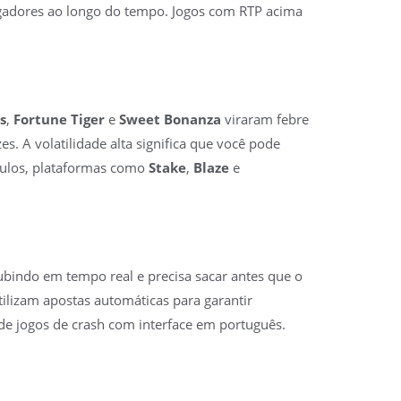
jogadores ao longo do tempo. Jogos com RTP acima
s
,
Fortune Tiger
e
Sweet Bonanza
viraram febre
s. A volatilidade alta significa que você pode
tulos, plataformas como
Stake
,
Blaze
e
bindo em tempo real e precisa sacar antes que o
tilizam apostas automáticas para garantir
e jogos de crash com interface em português.