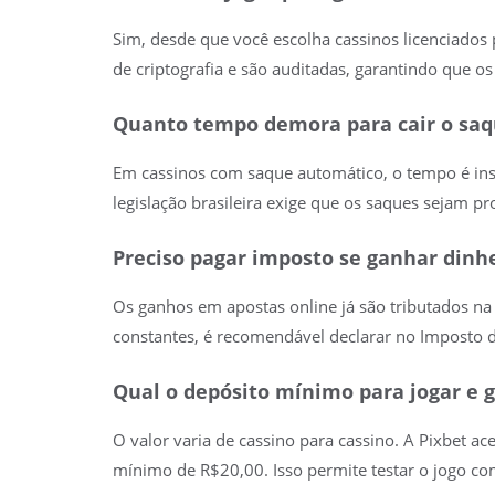
Sim, desde que você escolha cassinos licenciados
de criptografia e são auditadas, garantindo que 
Quanto tempo demora para cair o saqu
Em cassinos com saque automático, o tempo é ins
legislação brasileira exige que os saques sejam p
Preciso pagar imposto se ganhar dinh
Os ganhos em apostas online já são tributados na 
constantes, é recomendável declarar no Imposto d
Qual o depósito mínimo para jogar e 
O valor varia de cassino para cassino. A Pixbet a
mínimo de R$20,00. Isso permite testar o jogo com