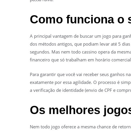
Como funciona o s
A principal vantagem de buscar um jogo para ganha
dos métodos antigos, que podiam levar até 5 dias 
segundos. Mas nem todo cassino opera da mesma
financeiro que só trabalham em horário comercial
Para garantir que você vai receber seus ganhos na
exatamente por essa agilidade. O processo é simple
a verificação de identidade (envio de CPF e compro
Os melhores jogos
Nem todo jogo oferece a mesma chance de retorno.