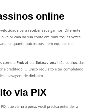
ssinos online
 velocidade para receber seus ganhos. Diferente
e o valor caia na sua conta em minutos, às vezes
ada, enquanto outros possuem equipes de
sas como a
Pixbet
e a
Betnacional
são conhecidas
or é creditado. O único requisito é ter completado
udes e lavagem de dinheiro.
to via PIX
PIX que valha a pena, você precisa entender a