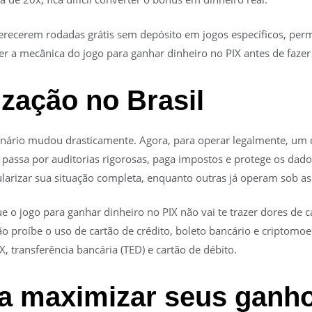
recerem rodadas grátis sem depósito em jogos específicos, permi
er a mecânica do jogo para ganhar dinheiro no PIX antes de faze
ização no Brasil
ário mudou drasticamente. Agora, para operar legalmente, um cas
a passa por auditorias rigorosas, paga impostos e protege os da
larizar sua situação completa, enquanto outras já operam sob as
ue o jogo para ganhar dinheiro no PIX não vai te trazer dores de c
ção proíbe o uso de cartão de crédito, boleto bancário e criptom
 transferência bancária (TED) e cartão de débito.
ra maximizar seus ganh