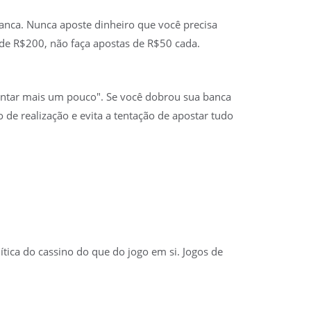
anca. Nunca aposte dinheiro que você precisa
 de R$200, não faça apostas de R$50 cada.
entar mais um pouco". Se você dobrou sua banca
 de realização e evita a tentação de apostar tudo
ica do cassino do que do jogo em si. Jogos de