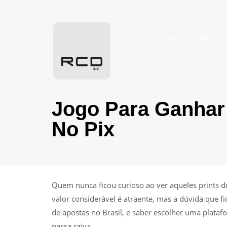
Início
Sobre
Jogo Para Ganhar
No Pix
Quem nunca ficou curioso ao ver aqueles prints 
valor considerável é atraente, mas a dúvida que f
de apostas no Brasil, e saber escolher uma plata
passa raiva.