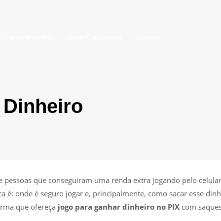
Empreendimentos
Obras Corporativas
Contato
 Dinheiro
de pessoas que conseguiram uma renda extra jogando pelo celula
ica é: onde é seguro jogar e, principalmente, como sacar esse di
forma que ofereça
jogo para ganhar dinheiro no PIX
com saques 