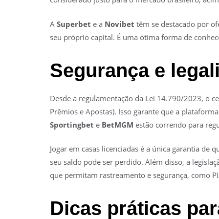
A
Superbet
e a
Novibet
têm se destacado por ofe
seu próprio capital. É uma ótima forma de conhec
Segurança e legal
Desde a regulamentação da Lei 14.790/2023, o cen
Prêmios e Apostas). Isso garante que a plataform
Sportingbet
e
BetMGM
estão correndo para regu
Jogar em casas licenciadas é a única garantia de q
seu saldo pode ser perdido. Além disso, a legisla
que permitam rastreamento e segurança, como PIX,
Dicas práticas pa