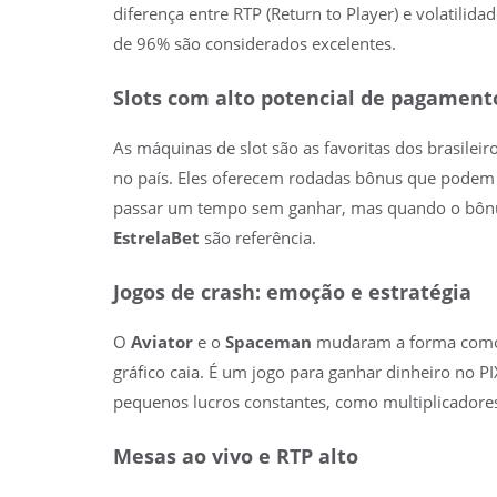
diferença entre RTP (Return to Player) e volatil
de 96% são considerados excelentes.
Slots com alto potencial de pagament
As máquinas de slot são as favoritas dos brasilei
no país. Eles oferecem rodadas bônus que podem mul
passar um tempo sem ganhar, mas quando o bônus 
EstrelaBet
são referência.
Jogos de crash: emoção e estratégia
O
Aviator
e o
Spaceman
mudaram a forma como o
gráfico caia. É um jogo para ganhar dinheiro no PI
pequenos lucros constantes, como multiplicadore
Mesas ao vivo e RTP alto