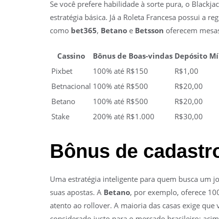
Se você prefere habilidade à sorte pura, o Blackj
estratégia básica. Já a Roleta Francesa possui a r
como
bet365
,
Betano
e
Betsson
oferecem mesas 
Cassino
Bônus de Boas-vindas
Depósito M
Pixbet
100% até R$150
R$1,00
Betnacional
100% até R$500
R$20,00
Betano
100% até R$500
R$20,00
Stake
200% até R$1.000
R$30,00
Bônus de cadastro
Uma estratégia inteligente para quem busca um jo
suas apostas. A
Betano
, por exemplo, oferece 10
atento ao rollover. A maioria das casas exige que
considerado justo para o mercado brasileiro; acima