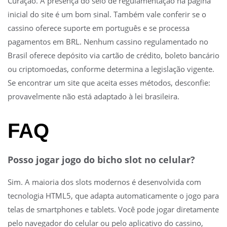
Curaçao. A presença do selo de regulamentação na página
inicial do site é um bom sinal. Também vale conferir se o
cassino oferece suporte em português e se processa
pagamentos em BRL. Nenhum cassino regulamentado no
Brasil oferece depósito via cartão de crédito, boleto bancário
ou criptomoedas, conforme determina a legislação vigente.
Se encontrar um site que aceita esses métodos, desconfie:
provavelmente não está adaptado à lei brasileira.
FAQ
Posso jogar jogo do bicho slot no celular?
Sim. A maioria dos slots modernos é desenvolvida com
tecnologia HTML5, que adapta automaticamente o jogo para
telas de smartphones e tablets. Você pode jogar diretamente
pelo navegador do celular ou pelo aplicativo do cassino,