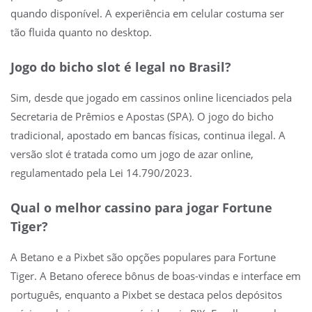
quando disponível. A experiência em celular costuma ser
tão fluida quanto no desktop.
Jogo do bicho slot é legal no Brasil?
Sim, desde que jogado em cassinos online licenciados pela
Secretaria de Prêmios e Apostas (SPA). O jogo do bicho
tradicional, apostado em bancas físicas, continua ilegal. A
versão slot é tratada como um jogo de azar online,
regulamentado pela Lei 14.790/2023.
Qual o melhor cassino para jogar Fortune
Tiger?
A Betano e a Pixbet são opções populares para Fortune
Tiger. A Betano oferece bônus de boas-vindas e interface em
português, enquanto a Pixbet se destaca pelos depósitos