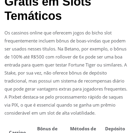
Grátis em Slots
Temáticos
Os cassinos online que oferecem jogos do bicho slot
frequentemente incluem bônus de boas-vindas que podem
ser usados nesses títulos. Na Betano, por exemplo, o bônus
de 100% até R$500 com rollover de 6x pode ser uma boa
entrada para quem quer testar Fortune Tiger ou similares. A
Stake, por sua vez, não oferece bônus de depósito
tradicional, mas possui um sistema de recompensas diário
que pode gerar vantagens extras para jogadores frequentes.
A Pixbet destaca-se pelo processamento rápido de saques
via PIX, o que é essencial quando se ganha um prêmio
considerável em um slot de alta volatilidade.
Bônus de
Métodos de
Depósito
Cassino