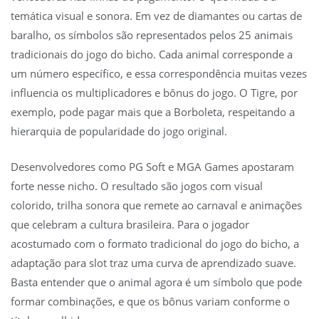
temática visual e sonora. Em vez de diamantes ou cartas de
baralho, os símbolos são representados pelos 25 animais
tradicionais do jogo do bicho. Cada animal corresponde a
um número específico, e essa correspondência muitas vezes
influencia os multiplicadores e bônus do jogo. O Tigre, por
exemplo, pode pagar mais que a Borboleta, respeitando a
hierarquia de popularidade do jogo original.
Desenvolvedores como PG Soft e MGA Games apostaram
forte nesse nicho. O resultado são jogos com visual
colorido, trilha sonora que remete ao carnaval e animações
que celebram a cultura brasileira. Para o jogador
acostumado com o formato tradicional do jogo do bicho, a
adaptação para slot traz uma curva de aprendizado suave.
Basta entender que o animal agora é um símbolo que pode
formar combinações, e que os bônus variam conforme o