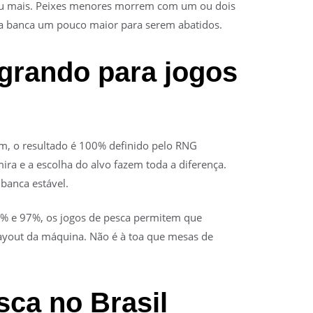
 ou mais. Peixes menores morrem com um ou dois
uma banca um pouco maior para serem abatidos.
igrando para jogos
um, o resultado é 100% definido pelo RNG
ira e a escolha do alvo fazem toda a diferença.
banca estável.
 94% e 97%, os jogos de pesca permitem que
ayout da máquina. Não é à toa que mesas de
sca no Brasil