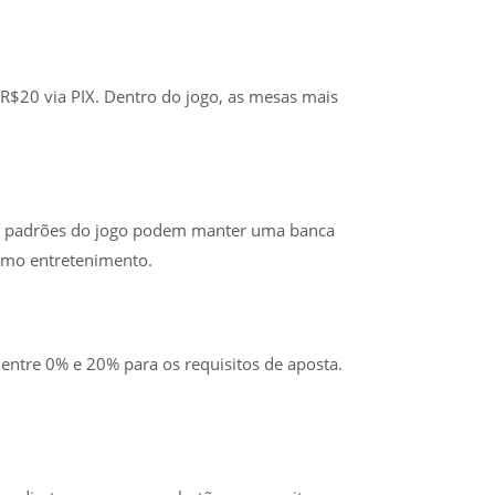
R$20 via PIX. Dentro do jogo, as mesas mais
 os padrões do jogo podem manter uma banca
como entretenimento.
entre 0% e 20% para os requisitos de aposta.