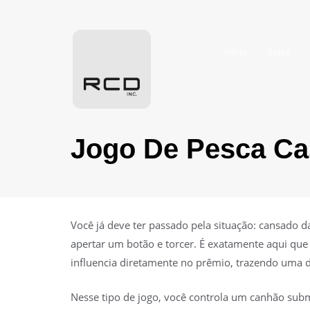
Início
Sobre
Jogo De Pesca Ca
Você já deve ter passado pela situação: cansado
apertar um botão e torcer. É exatamente aqui que
influencia diretamente no prêmio, trazendo uma d
Nesse tipo de jogo, você controla um canhão subm