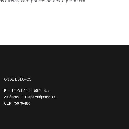
cas diretas, com poucos botões, e permitem
ONDE ESTAMOS
Rua 14, Qd. 64, Lt. 05 Jd. das
Américas – II Etapa Anápolis/GO –
CEP: 75070-480