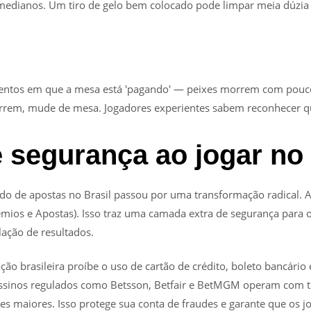
s medianos. Um tiro de gelo bem colocado pode limpar meia dúzi
ntos em que a mesa está 'pagando' — peixes morrem com poucos
orrem, mude de mesa. Jogadores experientes sabem reconhecer q
segurança ao jogar no 
do de apostas no Brasil passou por uma transformação radical. A
êmios e Apostas). Isso traz uma camada extra de segurança para o
ção de resultados.
ão brasileira proíbe o uso de cartão de crédito, boleto bancário
ssinos regulados como Betsson, Betfair e BetMGM operam com tot
s maiores. Isso protege sua conta de fraudes e garante que os j