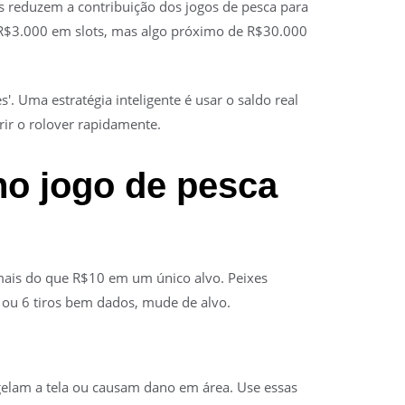
s reduzem a contribuição dos jogos de pesca para
r R$3.000 em slots, mas algo próximo de R$30.000
. Uma estratégia inteligente é usar o saldo real
rir o rolover rapidamente.
no jogo de pesca
mais do que R$10 em um único alvo. Peixes
 ou 6 tiros bem dados, mude de alvo.
ngelam a tela ou causam dano em área. Use essas