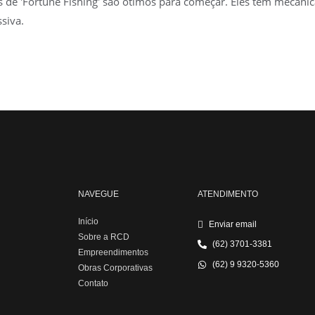
as de 'Fortune Fishing' são ótimos para começar. Eles têm mecâni
siva.
NAVEGUE
ATENDIMENTO
Início
Enviar email
Sobre a RCD
(62) 3701-3381
Empreendimentos
(62) 9 9320-5360
Obras Corporativas
Contato