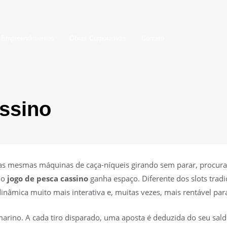
Empreendimentos
Obras Corporativas
Contato
ssino
 das mesmas máquinas de caça-níqueis girando sem parar, procur
 o
jogo de pesca cassino
ganha espaço. Diferente dos slots tradic
inâmica muito mais interativa e, muitas vezes, mais rentável pa
arino. A cada tiro disparado, uma aposta é deduzida do seu saldo