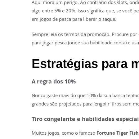
Aqui mora um perigo. Ao contrário dos slots, ond
algo entre 5% e 20%. Isso significa que, se você
em jogos de pesca para liberar o saque.
Sempre leia os termos da promoção. Procure por cl
para jogar pesca (onde sua habilidade conta) e usa
Estratégias para 
A regra dos 10%
Nunca gaste mais do que 10% da sua banca tentan
grandes são projetados para 'engolir' tiros sem 
Tiro congelante e habilidades especiai
Muitos jogos, como o famoso
Fortune Tiger Fish