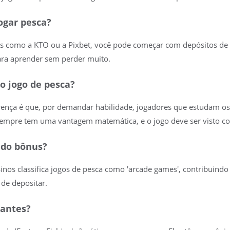
ogar pesca?
s como a KTO ou a Pixbet, você pode começar com depósitos de 
para aprender sem perder muito.
do jogo de pesca?
ferença é que, por demandar habilidade, jogadores que estudam
a sempre tem uma vantagem matemática, e o jogo deve ser visto 
 do bônus?
os classifica jogos de pesca como 'arcade games', contribuindo 
de depositar.
iantes?