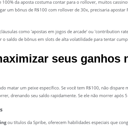
e 100% da aposta costuma contar para o rollover, muitos cassino
 pegar um bônus de R$100 com rollover de 30x, precisaria aposta
áusulas como 'apostas em jogos de arcade' ou 'contribution rates'
r o saldo de bônus em slots de alta volatilidade para tentar cump
maximizar seus ganhos 
do matar um peixe específico. Se você tem R$100, não dispare 
morrer, drenando seu saldo rapidamente. Se ele não morrer após 5
s
ing
ou títulos da Spribe, oferecem habilidades especiais que co