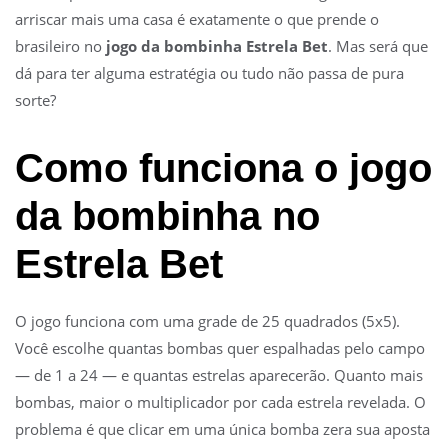
arriscar mais uma casa é exatamente o que prende o
brasileiro no
jogo da bombinha Estrela Bet
. Mas será que
dá para ter alguma estratégia ou tudo não passa de pura
sorte?
Como funciona o jogo
da bombinha no
Estrela Bet
O jogo funciona com uma grade de 25 quadrados (5x5).
Você escolhe quantas bombas quer espalhadas pelo campo
— de 1 a 24 — e quantas estrelas aparecerão. Quanto mais
bombas, maior o multiplicador por cada estrela revelada. O
problema é que clicar em uma única bomba zera sua aposta