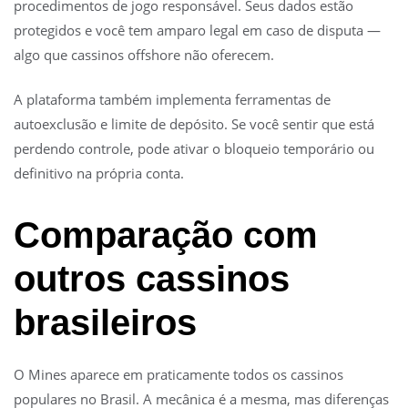
procedimentos de jogo responsável. Seus dados estão
protegidos e você tem amparo legal em caso de disputa —
algo que cassinos offshore não oferecem.
A plataforma também implementa ferramentas de
autoexclusão e limite de depósito. Se você sentir que está
perdendo controle, pode ativar o bloqueio temporário ou
definitivo na própria conta.
Comparação com
outros cassinos
brasileiros
O Mines aparece em praticamente todos os cassinos
populares no Brasil. A mecânica é a mesma, mas diferenças