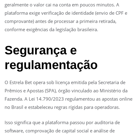
geralmente o valor cai na conta em poucos minutos. A
plataforma exige verificação de identidade (envio de CPF e
comprovante) antes de processar a primeira retirada,
conforme exigências da legislação brasileira.
Segurança e
regulamentação
O Estrela Bet opera sob licença emitida pela Secretaria de
Prêmios e Apostas (SPA), órgão vinculado ao Ministério da
Fazenda. A Lei 14.790/2023 regulamentou as apostas online
no Brasil e estabeleceu regras rígidas para operadoras.
Isso significa que a plataforma passou por auditoria de
software, comprovação de capital social e análise de