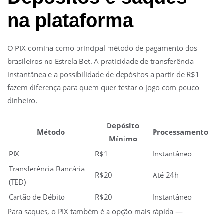
na plataforma
O PIX domina como principal método de pagamento dos
brasileiros no Estrela Bet. A praticidade de transferência
instantânea e a possibilidade de depósitos a partir de R$1
fazem diferença para quem quer testar o jogo com pouco
dinheiro.
Depósito
Método
Processamento
Mínimo
PIX
R$1
Instantâneo
Transferência Bancária
R$20
Até 24h
(TED)
Cartão de Débito
R$20
Instantâneo
Para saques, o PIX também é a opção mais rápida —