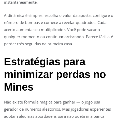
instantaneamente.
A dinâmica é simples: escolha o valor da aposta, configure o
número de bombas e comece a revelar quadrados. Cada
acerto aumenta seu multiplicador. Você pode sacar a
qualquer momento ou continuar arriscando. Parece fácil até
perder três seguidas na primeira casa.
Estratégias para
minimizar perdas no
Mines
Não existe fórmula mágica para ganhar — o jogo usa
gerador de números aleatórios. Mas jogadores experientes
adotam algumas abordagens para não quebrar a banca