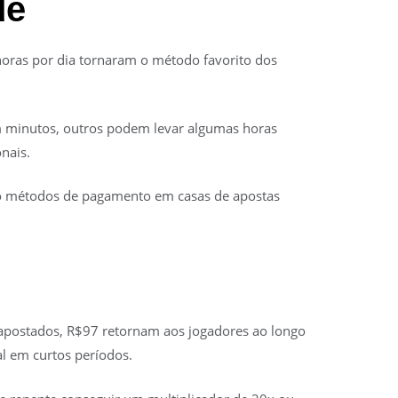
de
 horas por dia tornaram o método favorito dos
m minutos, outros podem levar algumas horas
nais.
como métodos de pagamento em casas de apostas
 apostados, R$97 retornam aos jogadores ao longo
al em curtos períodos.