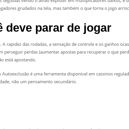
as seguidas vendo o avião explodir em multiplicadores baixos, e
ogadores grudados na tela, mas também o que torna o jogo arris
ê deve parar de jogar
te. A rapidez das rodadas, a sensação de controle e os ganhos oc
uem perseguir perdas (aumentar apostas para recuperar o que perd
ão está apostando.
 A Autoexclusão é uma ferramenta disponível em cassinos regula
ridade, não um pensamento secundário.