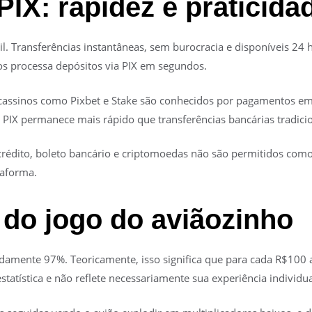
X: rapidez e praticida
l. Transferências instantâneas, sem burocracia e disponíveis 24
ros processa depósitos via PIX em segundos.
s cassinos como Pixbet e Stake são conhecidos por pagamentos e
o PIX permanece mais rápido que transferências bancárias tradicio
de crédito, boleto bancário e criptomoedas não são permitidos 
taforma.
 do jogo do aviãozinho
adamente 97%. Teoricamente, isso significa que para cada R$100
atística e não reflete necessariamente sua experiência individu