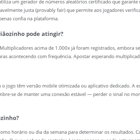
tiliza um gerador de números aleatórios certificado que garante r
vavelmente justa (provably fair) que permite aos jogadores verifi
apenas confia na plataforma.
iãozinho pode atingir?
. Multiplicadores acima de 1.000x já foram registrados, embora
ras acontecendo com frequência. Apostar esperando multiplicado
 o jogo têm versão mobile otimizada ou aplicativo dedicado. A 
mbre-se de manter uma conexão estável — perder o sinal no mome
ozinho?
como horário ou dia da semana para determinar os resultados. Ca