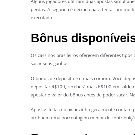
Alguns jogadores utilizam duas apostas simultân
perdas. A segunda é deixada para tentar um multi
executada.
Bônus disponíveis
Os cassinos brasileiros oferecem diferentes tipos
sacar seus ganhos.
O bônus de depósito é o mais comum. Você deposit
depositar R$100, receberá mais R$100 em saldo d
apostar o valor do bônus antes de poder sacar. N
Apostas feitas no aviãozinho geralmente contam p
atribuem uma porcentagem menor de contribuiçã