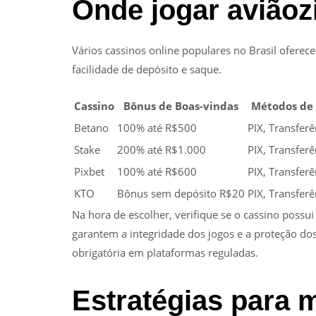
Onde jogar aviãoz
Vários cassinos online populares no Brasil ofere
facilidade de depósito e saque.
Cassino
Bônus de Boas-vindas
Métodos de
Betano
100% até R$500
PIX, Transferê
Stake
200% até R$1.000
PIX, Transferê
Pixbet
100% até R$600
PIX, Transferê
KTO
Bônus sem depósito R$20
PIX, Transferê
Na hora de escolher, verifique se o cassino possu
garantem a integridade dos jogos e a proteção dos
obrigatória em plataformas reguladas.
Estratégias para 