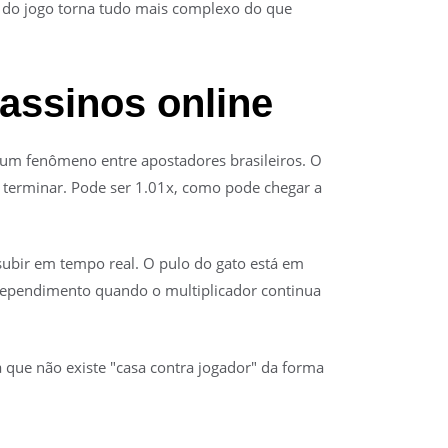
rás do jogo torna tudo mais complexo do que
assinos online
 um fenômeno entre apostadores brasileiros. O
 terminar. Pode ser 1.01x, como pode chegar a
ubir em tempo real. O pulo do gato está em
arrependimento quando o multiplicador continua
 que não existe "casa contra jogador" da forma