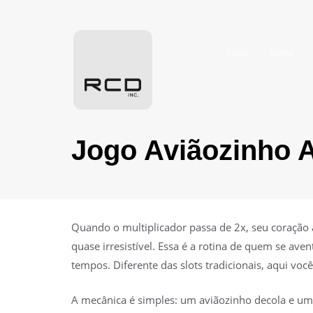
Início
Sobre
Jogo Aviãozinho 
Quando o multiplicador passa de 2x, seu coração
quase irresistível. Essa é a rotina de quem se ave
tempos. Diferente das slots tradicionais, aqui v
A mecânica é simples: um aviãozinho decola e um