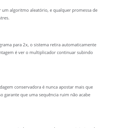
or um algoritmo aleatório, e qualquer promessa de
tres.
ograma para 2x, o sistema retira automaticamente
antagem é ver o multiplicador continuar subindo
ordagem conservadora é nunca apostar mais que
so garante que uma sequência ruim não acabe