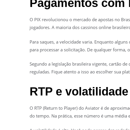
Pagamentos com PI
O PIX revolucionou o mercado de apostas no Brasi
jogadores. A maioria dos cassinos online brasilei
Para saques, a velocidade varia. Enquanto algun
para processar a solicitação. De qualquer forma, 
Segundo a legislação brasileira vigente, cartão 
reguladas. Fique atento a isso ao escolher sua pla
RTP e volatilidade
O RTP (Return to Player) do Aviator é de aproxim
do tempo. Na prática, esse número é uma média est