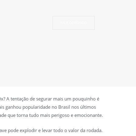
FALE CONOSCO
0x? A tentação de segurar mais um pouquinho é
is ganhou popularidade no Brasil nos últimos
dade que torna tudo mais perigoso e emocionante.
e pode explodir e levar todo o valor da rodada.