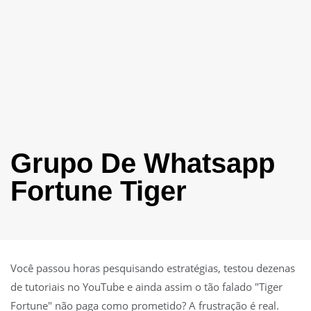
Grupo De Whatsapp
Fortune Tiger
Você passou horas pesquisando estratégias, testou dezenas
de tutoriais no YouTube e ainda assim o tão falado "Tiger
Fortune" não paga como prometido? A frustração é real.