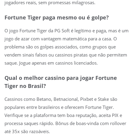
jogadores reais, sem promessas milagrosas.
Fortune Tiger paga mesmo ou é golpe?
O jogo Fortune Tiger da PG Soft é legítimo e paga, mas é um
jogo de azar com vantagem matemática para a casa. O
problema são os golpes associados, como grupos que
vendem sinais falsos ou cassinos piratas que não permitem
saque. Jogue apenas em cassinos licenciados.
Qual o melhor cassino para jogar Fortune
Tiger no Brasil?
Cassinos como Betano, Betnacional, Pixbet e Stake são
populares entre brasileiros e oferecem Fortune Tiger.
Verifique se a plataforma tem boa reputação, aceita PIX e
processa saques rápido. Bônus de boas-vinda com rollover
até 35x são razoáveis.