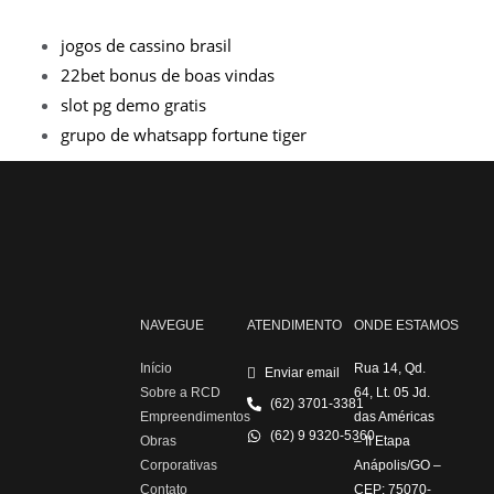
jogos de cassino brasil
22bet bonus de boas vindas
slot pg demo gratis
grupo de whatsapp fortune tiger
NAVEGUE
ATENDIMENTO
ONDE ESTAMOS
Início
Rua 14, Qd.
Enviar email
Sobre a RCD
64, Lt. 05 Jd.
(62) 3701-3381
Empreendimentos
das Américas
(62) 9 9320-5360
Obras
– II Etapa
Corporativas
Anápolis/GO –
Contato
CEP: 75070-