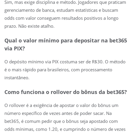
Sim, mas exige disciplina e método. Jogadores que praticam
gerenciamento de banca, estudam estatísticas e buscam
odds com valor conseguem resultados positivos a longo
prazo. Não existe atalho.
Qual o valor mínimo para depositar na bet365
via PIX?
O depósito mínimo via PIX costuma ser de R$30. O método
é o mais rápido para brasileiros, com processamento
instantâneo.
Como funciona o rollover do bônus da bet365?
O rollover é a exigência de apostar o valor do bônus um
número específico de vezes antes de poder sacar. Na
bet365, é comum pedir que o bônus seja apostado com
odds mínimas, como 1.20, e cumprindo o número de vezes