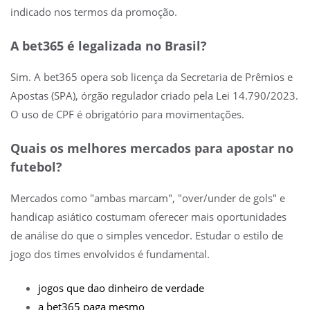
indicado nos termos da promoção.
A bet365 é legalizada no Brasil?
Sim. A bet365 opera sob licença da Secretaria de Prêmios e
Apostas (SPA), órgão regulador criado pela Lei 14.790/2023.
O uso de CPF é obrigatório para movimentações.
Quais os melhores mercados para apostar no
futebol?
Mercados como "ambas marcam", "over/under de gols" e
handicap asiático costumam oferecer mais oportunidades
de análise do que o simples vencedor. Estudar o estilo de
jogo dos times envolvidos é fundamental.
jogos que dao dinheiro de verdade
a bet365 paga mesmo