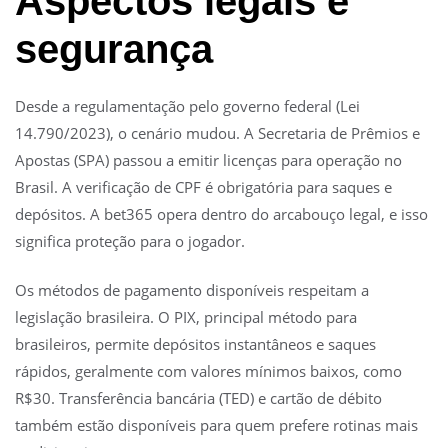
Aspectos legais e
segurança
Desde a regulamentação pelo governo federal (Lei
14.790/2023), o cenário mudou. A Secretaria de Prêmios e
Apostas (SPA) passou a emitir licenças para operação no
Brasil. A verificação de CPF é obrigatória para saques e
depósitos. A bet365 opera dentro do arcabouço legal, e isso
significa proteção para o jogador.
Os métodos de pagamento disponíveis respeitam a
legislação brasileira. O PIX, principal método para
brasileiros, permite depósitos instantâneos e saques
rápidos, geralmente com valores mínimos baixos, como
R$30. Transferência bancária (TED) e cartão de débito
também estão disponíveis para quem prefere rotinas mais