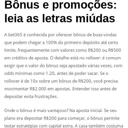
Bônus e promoções:
leia as letras miúdas
A bet365 é conhecida por oferecer bônus de boas-vindas
que podem chegar a 100% do primeiro depósito até certo
limite, frequentemente com valores como R$200 ou R$500
em créditos de aposta. O detalhe está no
rollover
: é comum
exigir que o valor do bônus seja apostado várias vezes, com
odds mínimas como 1.20, antes de poder sacar. Se o
rollover é de 10x sobre um bônus de R$200, você precisa
movimentar R$2.000 em apostas. Entender isso antes de
depositar evita frustrações.
Onde o bônus é mais vantajoso? Na aposta inicial. Se seu
plano era depositar R$200 para começar, o bônus permite
testar estratégias com capital extra. A casa também costuma