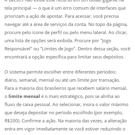
tela principal — o que é um erro comum de interfaces que
priorizam a ação de apostar. Para acessar, você precisa
navegar até a área de serviços da conta. No topo da página,
procure pelo ícone de perfil ou pelo menu lateral. Ao clicar,
uma lista de opções será exibida. Procure por "Jogo
Responsável" ou "Limites de Jogo". Dentro dessa seção, você
encontrará a opção específica para limitar seus depósitos.
O sistema permite escolher entre diferentes períodos:
diário, semanal, mensal ou até um limite por transação.
Para a maioria dos brasileiros que recebem salário mensal,
o
limite mensal
é o mais estratégico, pois se alinha ao
fluxo de caixa pessoal. Ao selecionar, insira o valor máximo
que deseja depositar no período escolhido (por exemplo,
R$200). Confirme a ação. Na maioria das vezes, a alteração
entra em vigor imediatamente se você estiver reduzindo o