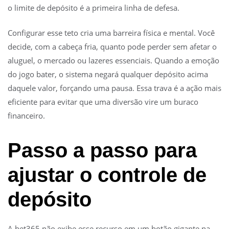
o limite de depósito é a primeira linha de defesa.
Configurar esse teto cria uma barreira física e mental. Você
decide, com a cabeça fria, quanto pode perder sem afetar o
aluguel, o mercado ou lazeres essenciais. Quando a emoção
do jogo bater, o sistema negará qualquer depósito acima
daquele valor, forçando uma pausa. Essa trava é a ação mais
eficiente para evitar que uma diversão vire um buraco
financeiro.
Passo a passo para
ajustar o controle de
depósito
A bet365 não exibe esse recurso em um botão gigante na