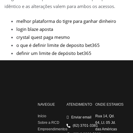
idêntico e as alterações valem para ambos os acessos.
melhor plataforma do tigre para ganhar dinheiro
login blaze aposta
crystal quest paga mesmo
o que é definir limite de deposito bet365
definir um limite de depósito bet365
NAVEGUE
ATENDIMENTO
ONDE ESTAMOS
Início
Rua 14, Qd.
Enviar email
Sobre a RCD
64, Lt. 05 Jd.
(62) 3701-3381
Empreendimentos
das Américas