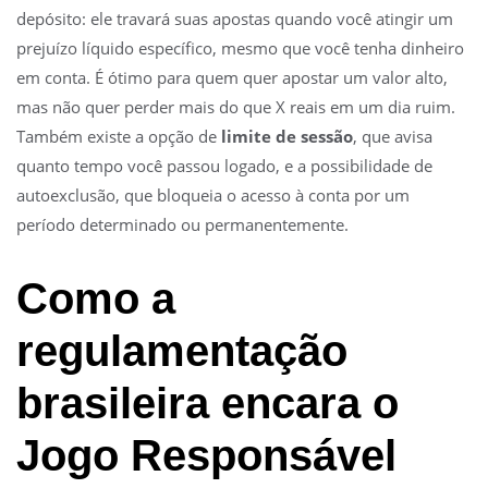
depósito: ele travará suas apostas quando você atingir um
prejuízo líquido específico, mesmo que você tenha dinheiro
em conta. É ótimo para quem quer apostar um valor alto,
mas não quer perder mais do que X reais em um dia ruim.
Também existe a opção de
limite de sessão
, que avisa
quanto tempo você passou logado, e a possibilidade de
autoexclusão, que bloqueia o acesso à conta por um
período determinado ou permanentemente.
Como a
regulamentação
brasileira encara o
Jogo Responsável