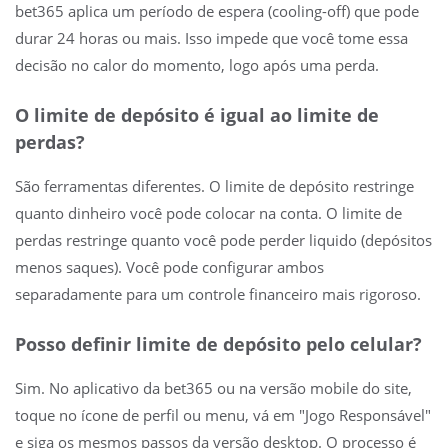
bet365 aplica um período de espera (cooling-off) que pode
durar 24 horas ou mais. Isso impede que você tome essa
decisão no calor do momento, logo após uma perda.
O limite de depósito é igual ao limite de
perdas?
São ferramentas diferentes. O limite de depósito restringe
quanto dinheiro você pode colocar na conta. O limite de
perdas restringe quanto você pode perder liquido (depósitos
menos saques). Você pode configurar ambos
separadamente para um controle financeiro mais rigoroso.
Posso definir limite de depósito pelo celular?
Sim. No aplicativo da bet365 ou na versão mobile do site,
toque no ícone de perfil ou menu, vá em "Jogo Responsável"
e siga os mesmos passos da versão desktop. O processo é