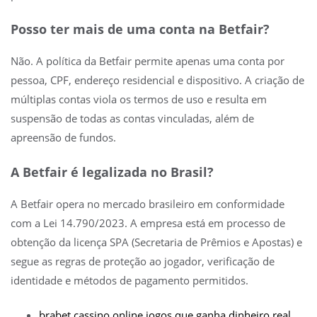
Posso ter mais de uma conta na Betfair?
Não. A política da Betfair permite apenas uma conta por
pessoa, CPF, endereço residencial e dispositivo. A criação de
múltiplas contas viola os termos de uso e resulta em
suspensão de todas as contas vinculadas, além de
apreensão de fundos.
A Betfair é legalizada no Brasil?
A Betfair opera no mercado brasileiro em conformidade
com a Lei 14.790/2023. A empresa está em processo de
obtenção da licença SPA (Secretaria de Prêmios e Apostas) e
segue as regras de proteção ao jogador, verificação de
identidade e métodos de pagamento permitidos.
brabet cassino online jogos que ganha dinheiro real