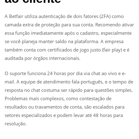
A Betfair utiliza autenticação de dois fatores (2FA) como
camada extra de proteção para sua conta. Recomendo ativar
essa função imediatamente após o cadastro, especialmente
se você planeja manter saldo na plataforma. A empresa
também conta com certificados de jogo justo (fair play) e é
auditada por órgãos internacionais.
O suporte funciona 24 horas por dia via chat ao vivo e e-
mail. A equipe de atendimento fala português, e o tempo de
resposta no chat costuma ser rápido para questões simples.
Problemas mais complexos, como contestação de
resultados ou travamentos de conta, são escalados para
setores especializados e podem levar até 48 horas para
resolução.