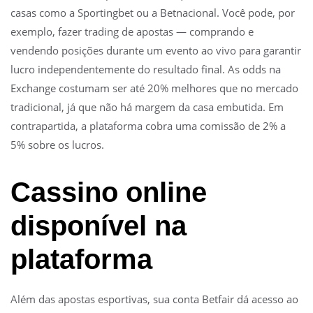
casas como a Sportingbet ou a Betnacional. Você pode, por
exemplo, fazer trading de apostas — comprando e
vendendo posições durante um evento ao vivo para garantir
lucro independentemente do resultado final. As odds na
Exchange costumam ser até 20% melhores que no mercado
tradicional, já que não há margem da casa embutida. Em
contrapartida, a plataforma cobra uma comissão de 2% a
5% sobre os lucros.
Cassino online
disponível na
plataforma
Além das apostas esportivas, sua conta Betfair dá acesso ao