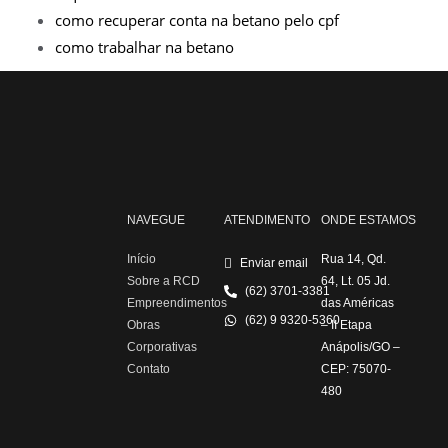
como recuperar conta na betano pelo cpf
como trabalhar na betano
NAVEGUE
ATENDIMENTO
ONDE ESTAMOS
Início
Rua 14, Qd.
Enviar email
Sobre a RCD
64, Lt. 05 Jd.
(62) 3701-3381
Empreendimentos
das Américas
(62) 9 9320-5360
Obras
– II Etapa
Corporativas
Anápolis/GO –
Contato
CEP: 75070-
480