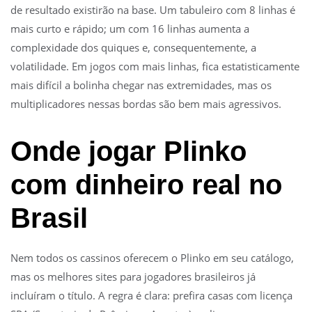
de resultado existirão na base. Um tabuleiro com 8 linhas é
mais curto e rápido; um com 16 linhas aumenta a
complexidade dos quiques e, consequentemente, a
volatilidade. Em jogos com mais linhas, fica estatisticamente
mais difícil a bolinha chegar nas extremidades, mas os
multiplicadores nessas bordas são bem mais agressivos.
Onde jogar Plinko
com dinheiro real no
Brasil
Nem todos os cassinos oferecem o Plinko em seu catálogo,
mas os melhores sites para jogadores brasileiros já
incluíram o título. A regra é clara: prefira casas com licença