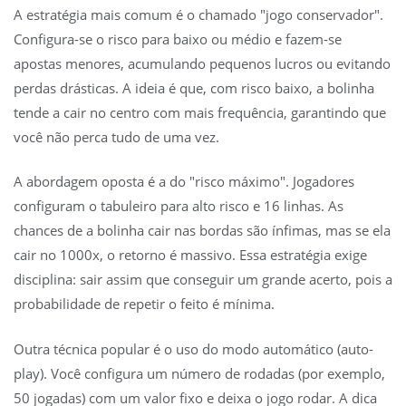
A estratégia mais comum é o chamado "jogo conservador".
Configura-se o risco para baixo ou médio e fazem-se
apostas menores, acumulando pequenos lucros ou evitando
perdas drásticas. A ideia é que, com risco baixo, a bolinha
tende a cair no centro com mais frequência, garantindo que
você não perca tudo de uma vez.
A abordagem oposta é a do "risco máximo". Jogadores
configuram o tabuleiro para alto risco e 16 linhas. As
chances de a bolinha cair nas bordas são ínfimas, mas se ela
cair no 1000x, o retorno é massivo. Essa estratégia exige
disciplina: sair assim que conseguir um grande acerto, pois a
probabilidade de repetir o feito é mínima.
Outra técnica popular é o uso do modo automático (auto-
play). Você configura um número de rodadas (por exemplo,
50 jogadas) com um valor fixo e deixa o jogo rodar. A dica