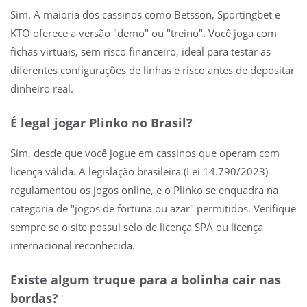
Sim. A maioria dos cassinos como Betsson, Sportingbet e
KTO oferece a versão "demo" ou "treino". Você joga com
fichas virtuais, sem risco financeiro, ideal para testar as
diferentes configurações de linhas e risco antes de depositar
dinheiro real.
É legal jogar Plinko no Brasil?
Sim, desde que você jogue em cassinos que operam com
licença válida. A legislação brasileira (Lei 14.790/2023)
regulamentou os jogos online, e o Plinko se enquadra na
categoria de "jogos de fortuna ou azar" permitidos. Verifique
sempre se o site possui selo de licença SPA ou licença
internacional reconhecida.
Existe algum truque para a bolinha cair nas
bordas?