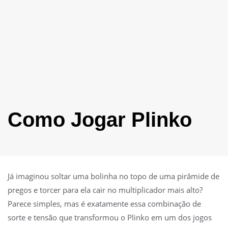
Como Jogar Plinko
Já imaginou soltar uma bolinha no topo de uma pirâmide de
pregos e torcer para ela cair no multiplicador mais alto?
Parece simples, mas é exatamente essa combinação de
sorte e tensão que transformou o Plinko em um dos jogos