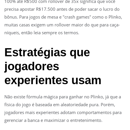
100% até R$500 com rollover de 35x significa que você
precisa apostar R$17.500 antes de poder sacar o lucro do
bônus. Para jogos de mesa e "crash games" como o Plinko,
muitas casas exigem um rollover maior do que para caça-
níqueis, então leia sempre os termos.
Estratégias que
jogadores
experientes usam
Não existe fórmula mágica para ganhar no Plinko, já que a
física do jogo é baseada em aleatoriedade pura. Porém,
jogadores mais experientes adotam comportamentos para
gerenciar a banca e maximizar o entretenimento.