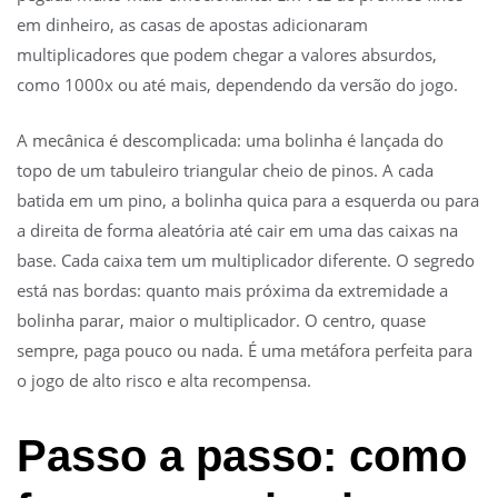
em dinheiro, as casas de apostas adicionaram
multiplicadores que podem chegar a valores absurdos,
como 1000x ou até mais, dependendo da versão do jogo.
A mecânica é descomplicada: uma bolinha é lançada do
topo de um tabuleiro triangular cheio de pinos. A cada
batida em um pino, a bolinha quica para a esquerda ou para
a direita de forma aleatória até cair em uma das caixas na
base. Cada caixa tem um multiplicador diferente. O segredo
está nas bordas: quanto mais próxima da extremidade a
bolinha parar, maior o multiplicador. O centro, quase
sempre, paga pouco ou nada. É uma metáfora perfeita para
o jogo de alto risco e alta recompensa.
Passo a passo: como