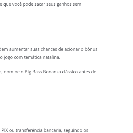
nte que você pode sacar seus ganhos sem
odem aumentar suas chances de acionar o bônus.
o jogo com temática natalina.
do, domine o Big Bass Bonanza clássico antes de
PIX ou transferência bancária, seguindo os