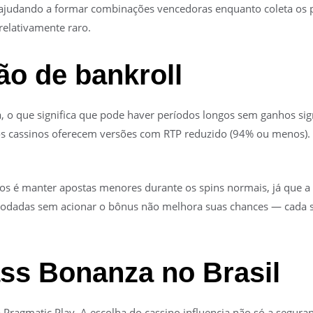
judando a formar combinações vencedoras enquanto coleta os pe
relativamente raro.
ão de bankroll
a, o que significa que pode haver períodos longos sem ganhos sig
tos cassinos oferecem versões com RTP reduzido (94% ou menos).
 é manter apostas menores durante os spins normais, já que a
odadas sem acionar o bônus não melhora suas chances — cada sp
ss Bonanza no Brasil
da Pragmatic Play. A escolha do cassino influencia não só a seg