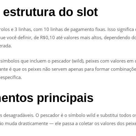
estrutura do slot
los e 3 linhas, com 10 linhas de pagamento fixas. Isso significa 
e você definir, de R$0,10 até valores mais altos, dependendo do 
erada.
símbolos que incluem o pescador (wild), peixes com valores em di
nte é que os peixes não servem apenas para formar combinaçõe
specífica.
entos principais
 desagradáveis. O pescador é o símbolo wild e substitui todos os 
ão muda drasticamente — ele passa a coletar os valores dos peixe