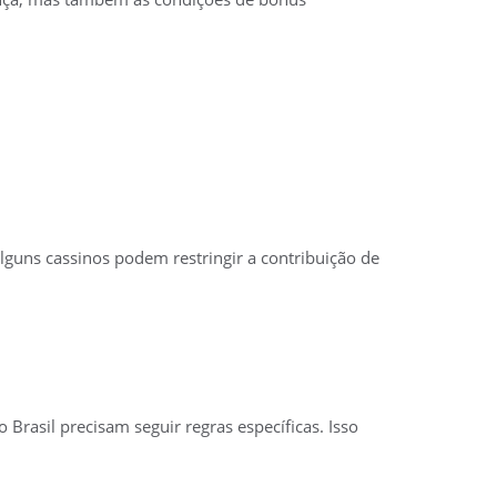
lguns cassinos podem restringir a contribuição de
Brasil precisam seguir regras específicas. Isso