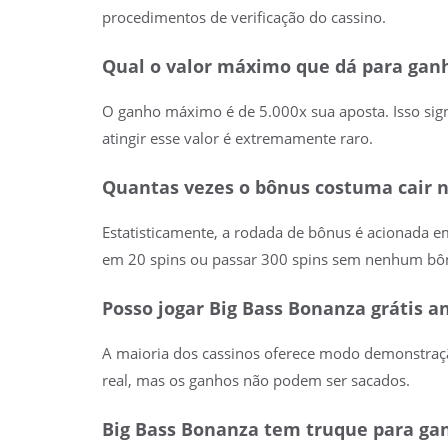
procedimentos de verificação do cassino.
Qual o valor máximo que dá para gan
O ganho máximo é de 5.000x sua aposta. Isso sig
atingir esse valor é extremamente raro.
Quantas vezes o bônus costuma cair 
Estatisticamente, a rodada de bônus é acionada e
em 20 spins ou passar 300 spins sem nenhum bô
Posso jogar Big Bass Bonanza grátis a
A maioria dos cassinos oferece modo demonstração
real, mas os ganhos não podem ser sacados.
Big Bass Bonanza tem truque para ga