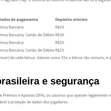
todos de pagamento
Depósito mínimo
ência Bancária
R$20
ência Bancária, Cartão de Débito
R$30
ência Bancária
R$20
ência Bancária, Cartão de Débito
R$25
ollover) de cada bônus. Valores como 35x o bônus são comuns, e a
asileira e segurança
e Prêmios e Apostas (SPA), os cassinos que operam legalmente no 
nsável e proteção de dados dos jogadores.