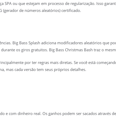
ença SPA ou que estejam em processo de regularização. Isso gara
(gerador de números aleatórios) certificado.
ências. Big Bass Splash adiciona modificadores aleatórios que p
 durante os giros gratuitos. Big Bass Christmas Bash traz o mesm
rincipalmente por ter regras mais diretas. Se você está começan
ma, mas cada versão tem seus próprios detalhes.
do e com dinheiro real. Os ganhos podem ser sacados através de 