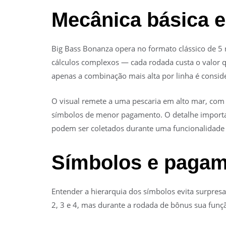
Mecânica básica e 
Big Bass Bonanza opera no formato clássico de 5 ro
cálculos complexos — cada rodada custa o valor qu
apenas a combinação mais alta por linha é consid
O visual remete a uma pescaria em alto mar, com 
símbolos de menor pagamento. O detalhe importa
podem ser coletados durante uma funcionalidade e
Símbolos e pagam
Entender a hierarquia dos símbolos evita surpresas
2, 3 e 4, mas durante a rodada de bônus sua funç