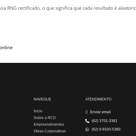
usa RNG certificado, o que significa que cada resultado é aleatóri
 online
NAVEGUE
ATENDIMENTO
Início
Enviar email
Sobre a RCD
(62) 3701-3381
Empreendimentos
(62) 9 9320-5360
Obras Corporativas