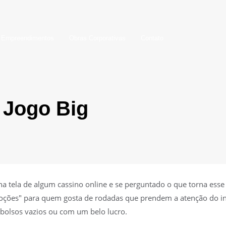
Empreendimentos
Obras Corporativas
Contato
 Jogo Big
 na tela de algum cassino online e se perguntado o que torna ess
oções" para quem gosta de rodadas que prendem a atenção do iní
 bolsos vazios ou com um belo lucro.