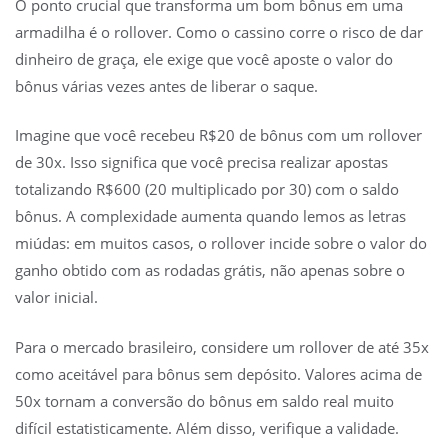
O ponto crucial que transforma um bom bônus em uma
armadilha é o rollover. Como o cassino corre o risco de dar
dinheiro de graça, ele exige que você aposte o valor do
bônus várias vezes antes de liberar o saque.
Imagine que você recebeu R$20 de bônus com um rollover
de 30x. Isso significa que você precisa realizar apostas
totalizando R$600 (20 multiplicado por 30) com o saldo
bônus. A complexidade aumenta quando lemos as letras
miúdas: em muitos casos, o rollover incide sobre o valor do
ganho obtido com as rodadas grátis, não apenas sobre o
valor inicial.
Para o mercado brasileiro, considere um rollover de até 35x
como aceitável para bônus sem depósito. Valores acima de
50x tornam a conversão do bônus em saldo real muito
difícil estatisticamente. Além disso, verifique a validade.