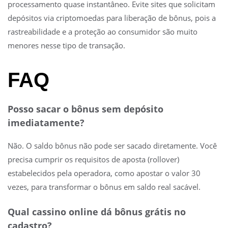
processamento quase instantâneo. Evite sites que solicitam
depósitos via criptomoedas para liberação de bônus, pois a
rastreabilidade e a proteção ao consumidor são muito
menores nesse tipo de transação.
FAQ
Posso sacar o bônus sem depósito
imediatamente?
Não. O saldo bônus não pode ser sacado diretamente. Você
precisa cumprir os requisitos de aposta (rollover)
estabelecidos pela operadora, como apostar o valor 30
vezes, para transformar o bônus em saldo real sacável.
Qual cassino online dá bônus grátis no
cadastro?