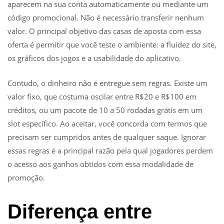
aparecem na sua conta automaticamente ou mediante um
código promocional. Não é necessário transferir nenhum
valor. O principal objetivo das casas de aposta com essa
oferta é permitir que você teste o ambiente: a fluidez do site,
os gráficos dos jogos e a usabilidade do aplicativo.
Contudo, o dinheiro não é entregue sem regras. Existe um
valor fixo, que costuma oscilar entre R$20 e R$100 em
créditos, ou um pacote de 10 a 50 rodadas grátis em um
slot específico. Ao aceitar, você concorda com termos que
precisam ser cumpridos antes de qualquer saque. Ignorar
essas regras é a principal razão pela qual jogadores perdem
o acesso aos ganhos obtidos com essa modalidade de
promoção.
Diferença entre