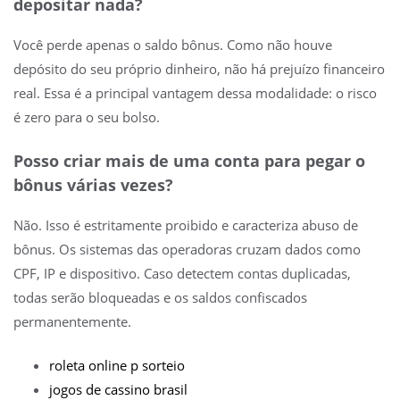
depositar nada?
Você perde apenas o saldo bônus. Como não houve
depósito do seu próprio dinheiro, não há prejuízo financeiro
real. Essa é a principal vantagem dessa modalidade: o risco
é zero para o seu bolso.
Posso criar mais de uma conta para pegar o
bônus várias vezes?
Não. Isso é estritamente proibido e caracteriza abuso de
bônus. Os sistemas das operadoras cruzam dados como
CPF, IP e dispositivo. Caso detectem contas duplicadas,
todas serão bloqueadas e os saldos confiscados
permanentemente.
roleta online p sorteio
jogos de cassino brasil