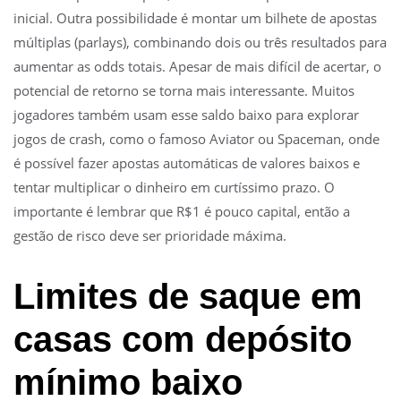
inicial. Outra possibilidade é montar um bilhete de apostas
múltiplas (parlays), combinando dois ou três resultados para
aumentar as odds totais. Apesar de mais difícil de acertar, o
potencial de retorno se torna mais interessante. Muitos
jogadores também usam esse saldo baixo para explorar
jogos de crash, como o famoso Aviator ou Spaceman, onde
é possível fazer apostas automáticas de valores baixos e
tentar multiplicar o dinheiro em curtíssimo prazo. O
importante é lembrar que R$1 é pouco capital, então a
gestão de risco deve ser prioridade máxima.
Limites de saque em
casas com depósito
mínimo baixo