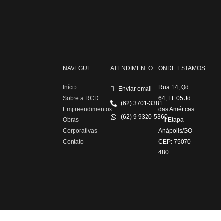
NAVEGUE
ATENDIMENTO
ONDE ESTAMOS
Início
Rua 14, Qd.
Enviar email
Sobre a RCD
64, Lt. 05 Jd.
(62) 3701-3381
Empreendimentos
das Américas
(62) 9 9320-5360
Obras
– II Etapa
Corporativas
Anápolis/GO –
Contato
CEP: 75070-
480