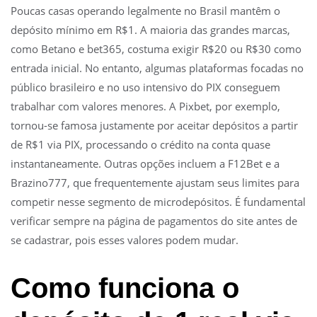
Poucas casas operando legalmente no Brasil mantêm o
depósito mínimo em R$1. A maioria das grandes marcas,
como Betano e bet365, costuma exigir R$20 ou R$30 como
entrada inicial. No entanto, algumas plataformas focadas no
público brasileiro e no uso intensivo do PIX conseguem
trabalhar com valores menores. A Pixbet, por exemplo,
tornou-se famosa justamente por aceitar depósitos a partir
de R$1 via PIX, processando o crédito na conta quase
instantaneamente. Outras opções incluem a F12Bet e a
Brazino777, que frequentemente ajustam seus limites para
competir nesse segmento de microdepósitos. É fundamental
verificar sempre na página de pagamentos do site antes de
se cadastrar, pois esses valores podem mudar.
Como funciona o