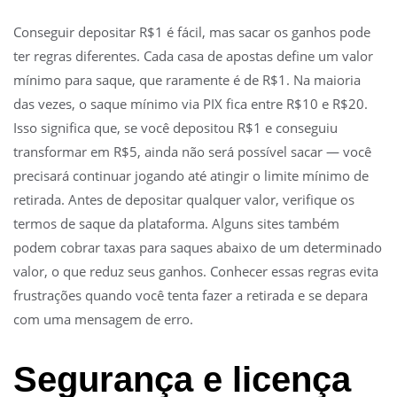
Conseguir depositar R$1 é fácil, mas sacar os ganhos pode
ter regras diferentes. Cada casa de apostas define um valor
mínimo para saque, que raramente é de R$1. Na maioria
das vezes, o saque mínimo via PIX fica entre R$10 e R$20.
Isso significa que, se você depositou R$1 e conseguiu
transformar em R$5, ainda não será possível sacar — você
precisará continuar jogando até atingir o limite mínimo de
retirada. Antes de depositar qualquer valor, verifique os
termos de saque da plataforma. Alguns sites também
podem cobrar taxas para saques abaixo de um determinado
valor, o que reduz seus ganhos. Conhecer essas regras evita
frustrações quando você tenta fazer a retirada e se depara
com uma mensagem de erro.
Segurança e licença