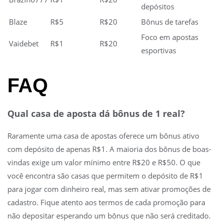
depósitos
Blaze
R$5
R$20
Bônus de tarefas
Foco em apostas
Vaidebet
R$1
R$20
esportivas
FAQ
Qual casa de aposta dá bônus de 1 real?
Raramente uma casa de apostas oferece um bônus ativo
com depósito de apenas R$1. A maioria dos bônus de boas-
vindas exige um valor mínimo entre R$20 e R$50. O que
você encontra são casas que permitem o depósito de R$1
para jogar com dinheiro real, mas sem ativar promoções de
cadastro. Fique atento aos termos de cada promoção para
não depositar esperando um bônus que não será creditado.