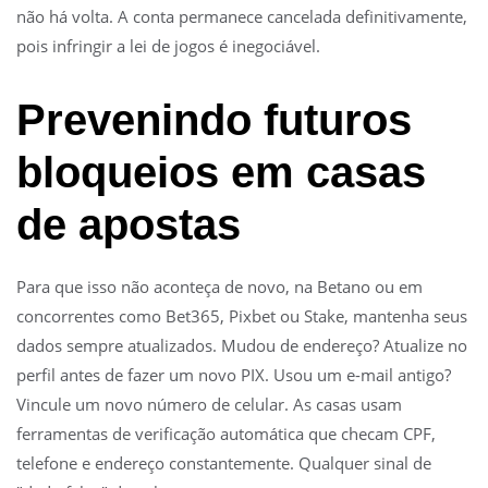
não há volta. A conta permanece cancelada definitivamente,
pois infringir a lei de jogos é inegociável.
Prevenindo futuros
bloqueios em casas
de apostas
Para que isso não aconteça de novo, na Betano ou em
concorrentes como Bet365, Pixbet ou Stake, mantenha seus
dados sempre atualizados. Mudou de endereço? Atualize no
perfil antes de fazer um novo PIX. Usou um e-mail antigo?
Vincule um novo número de celular. As casas usam
ferramentas de verificação automática que checam CPF,
telefone e endereço constantemente. Qualquer sinal de