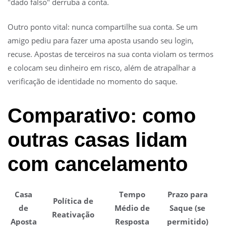
"dado falso" derruba a conta.
Outro ponto vital: nunca compartilhe sua conta. Se um
amigo pediu para fazer uma aposta usando seu login,
recuse. Apostas de terceiros na sua conta violam os termos
e colocam seu dinheiro em risco, além de atrapalhar a
verificação de identidade no momento do saque.
Comparativo: como
outras casas lidam
com cancelamento
Casa
Tempo
Prazo para
Política de
de
Médio de
Saque (se
Reativação
Aposta
Resposta
permitido)