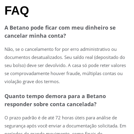
FAQ
A Betano pode ficar com meu dinheiro se
cancelar minha conta?
Não, se o cancelamento for por erro administrativo ou
documentos desatualizados. Seu saldo real (depositado do
seu bolso) deve ser devolvido. A casa só pode reter valores
se comprovadamente houver fraude, múltiplas contas ou
violação grave dos termos.
Quanto tempo demora para a Betano
responder sobre conta cancelada?
O prazo padrão é de até 72 horas úteis para análise de
segurança após você enviar a documentação solicitada. Em
períodos de grande movimento, como finais de