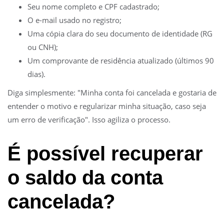
Seu nome completo e CPF cadastrado;
O e-mail usado no registro;
Uma cópia clara do seu documento de identidade (RG
ou CNH);
Um comprovante de residência atualizado (últimos 90
dias).
Diga simplesmente: "Minha conta foi cancelada e gostaria de
entender o motivo e regularizar minha situação, caso seja
um erro de verificação". Isso agiliza o processo.
É possível recuperar
o saldo da conta
cancelada?