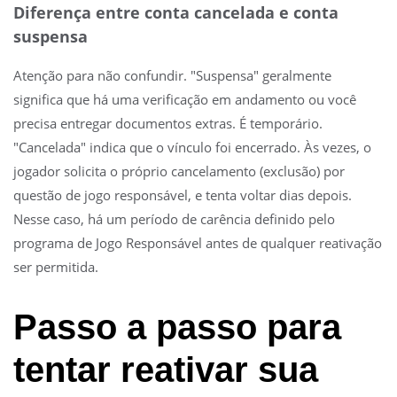
Diferença entre conta cancelada e conta
suspensa
Atenção para não confundir. "Suspensa" geralmente
significa que há uma verificação em andamento ou você
precisa entregar documentos extras. É temporário.
"Cancelada" indica que o vínculo foi encerrado. Às vezes, o
jogador solicita o próprio cancelamento (exclusão) por
questão de jogo responsável, e tenta voltar dias depois.
Nesse caso, há um período de carência definido pelo
programa de Jogo Responsável antes de qualquer reativação
ser permitida.
Passo a passo para
tentar reativar sua