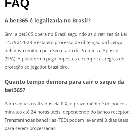
FAQ
A bet365 é legalizada no Brasil?
Sim, a bet365 opera no Brasil seguindo as diretrizes da Lei
14.790/2023 e está em processo de obtenção da licença
definitiva emitida pela Secretaria de Prêmios e Apostas
(SPA). A plataforma paga impostos e cumpre as regras de
proteção ao jogador brasileiro.
Quanto tempo demora para cair o saque da
bet365?
Para saques realizados via PIX, o prazo médio é de poucos
minutos até 24 horas úteis, dependendo do banco receptor.
Transferências bancárias (TED) podem levar até 3 dias úteis
para serem processadas.