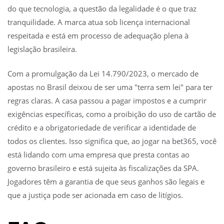
do que tecnologia, a questão da legalidade é o que traz
tranquilidade. A marca atua sob licença internacional
respeitada e está em processo de adequação plena à
legislação brasileira.
Com a promulgação da Lei 14.790/2023, o mercado de
apostas no Brasil deixou de ser uma "terra sem lei" para ter
regras claras. A casa passou a pagar impostos e a cumprir
exigências específicas, como a proibição do uso de cartão de
crédito e a obrigatoriedade de verificar a identidade de
todos os clientes. Isso significa que, ao jogar na bet365, você
está lidando com uma empresa que presta contas ao
governo brasileiro e está sujeita às fiscalizações da SPA.
Jogadores têm a garantia de que seus ganhos são legais e
que a justiça pode ser acionada em caso de litígios.