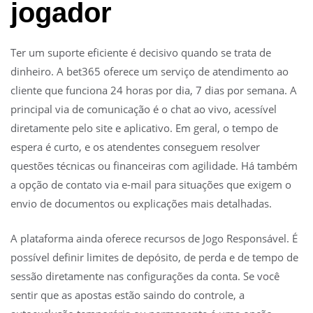
jogador
Ter um suporte eficiente é decisivo quando se trata de
dinheiro. A bet365 oferece um serviço de atendimento ao
cliente que funciona 24 horas por dia, 7 dias por semana. A
principal via de comunicação é o chat ao vivo, acessível
diretamente pelo site e aplicativo. Em geral, o tempo de
espera é curto, e os atendentes conseguem resolver
questões técnicas ou financeiras com agilidade. Há também
a opção de contato via e-mail para situações que exigem o
envio de documentos ou explicações mais detalhadas.
A plataforma ainda oferece recursos de Jogo Responsável. É
possível definir limites de depósito, de perda e de tempo de
sessão diretamente nas configurações da conta. Se você
sentir que as apostas estão saindo do controle, a