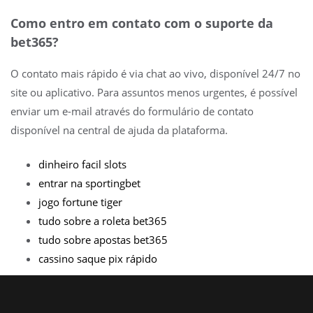
Como entro em contato com o suporte da
bet365?
O contato mais rápido é via chat ao vivo, disponível 24/7 no
site ou aplicativo. Para assuntos menos urgentes, é possível
enviar um e-mail através do formulário de contato
disponível na central de ajuda da plataforma.
dinheiro facil slots
entrar na sportingbet
jogo fortune tiger
tudo sobre a roleta bet365
tudo sobre apostas bet365
cassino saque pix rápido