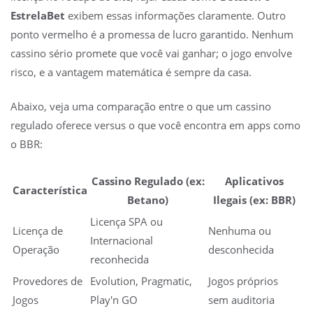
EstrelaBet
exibem essas informações claramente. Outro
ponto vermelho é a promessa de lucro garantido. Nenhum
cassino sério promete que você vai ganhar; o jogo envolve
risco, e a vantagem matemática é sempre da casa.
Abaixo, veja uma comparação entre o que um cassino
regulado oferece versus o que você encontra em apps como
o BBR:
Cassino Regulado (ex:
Aplicativos
Característica
Betano)
Ilegais (ex: BBR)
Licença SPA ou
Licença de
Nenhuma ou
Internacional
Operação
desconhecida
reconhecida
Provedores de
Evolution, Pragmatic,
Jogos próprios
Jogos
Play'n GO
sem auditoria