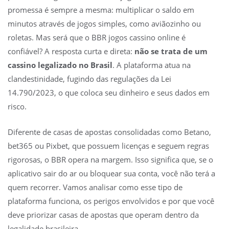
promessa é sempre a mesma: multiplicar o saldo em
minutos através de jogos simples, como aviãozinho ou
roletas. Mas será que o BBR jogos cassino online é
confiável? A resposta curta e direta:
não se trata de um
cassino legalizado no Brasil
. A plataforma atua na
clandestinidade, fugindo das regulações da Lei
14.790/2023, o que coloca seu dinheiro e seus dados em
risco.
Diferente de casas de apostas consolidadas como Betano,
bet365 ou Pixbet, que possuem licenças e seguem regras
rigorosas, o BBR opera na margem. Isso significa que, se o
aplicativo sair do ar ou bloquear sua conta, você não terá a
quem recorrer. Vamos analisar como esse tipo de
plataforma funciona, os perigos envolvidos e por que você
deve priorizar casas de apostas que operam dentro da
legalidade brasileira.