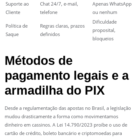
Suporte ao
Chat 24/7, e-mail,
Apenas WhatsApp
Cliente
telefone
ou nenhum
Dificuldade
Política de
Regras claras, prazos
proposital,
Saque
definidos
bloqueios
Métodos de
pagamento legais e a
armadilha do PIX
Desde a regulamentação das apostas no Brasil, a legislação
mudou drasticamente a forma como movimentamos
dinheiro em cassinos. A Lei 14.790/2023 proíbe o uso de
cartão de crédito, boleto bancário e criptomoedas para