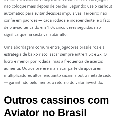
não coloque mais depois de perder. Segundo: use o cashout
automático para evitar decisões impulsivas. Terceiro: não
confie em padrões — cada rodada é independente, e o fato
de o avião ter caído em 1.0x cinco vezes seguidas não
significa que na sexta vai subir alto.
Uma abordagem comum entre jogadores brasileiros é a
estratégia de baixo risco: sacar sempre entre 1.5x e 2x. O
lucro é menor por rodada, mas a frequência de acertos
aumenta. Outros preferem arriscar parte da aposta em
multiplicadores altos, enquanto sacam a outra metade cedo
— garantindo pelo menos o retorno do valor investido.
Outros cassinos com
Aviator no Brasil