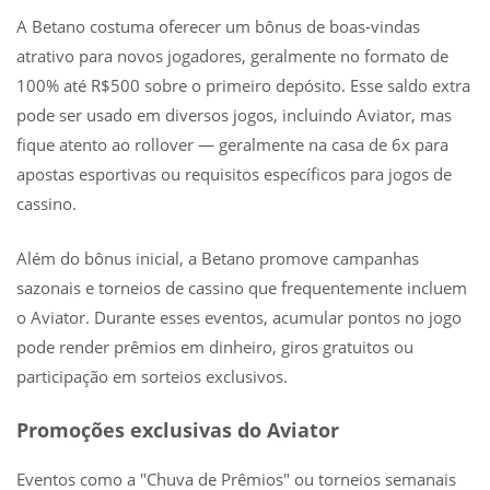
A Betano costuma oferecer um bônus de boas-vindas
atrativo para novos jogadores, geralmente no formato de
100% até R$500 sobre o primeiro depósito. Esse saldo extra
pode ser usado em diversos jogos, incluindo Aviator, mas
fique atento ao rollover — geralmente na casa de 6x para
apostas esportivas ou requisitos específicos para jogos de
cassino.
Além do bônus inicial, a Betano promove campanhas
sazonais e torneios de cassino que frequentemente incluem
o Aviator. Durante esses eventos, acumular pontos no jogo
pode render prêmios em dinheiro, giros gratuitos ou
participação em sorteios exclusivos.
Promoções exclusivas do Aviator
Eventos como a "Chuva de Prêmios" ou torneios semanais