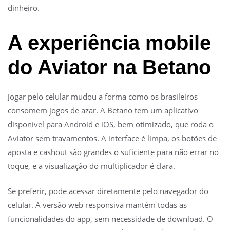
dinheiro.
A experiência mobile
do Aviator na Betano
Jogar pelo celular mudou a forma como os brasileiros
consomem jogos de azar. A Betano tem um aplicativo
disponível para Android e iOS, bem otimizado, que roda o
Aviator sem travamentos. A interface é limpa, os botões de
aposta e cashout são grandes o suficiente para não errar no
toque, e a visualização do multiplicador é clara.
Se preferir, pode acessar diretamente pelo navegador do
celular. A versão web responsiva mantém todas as
funcionalidades do app, sem necessidade de download. O