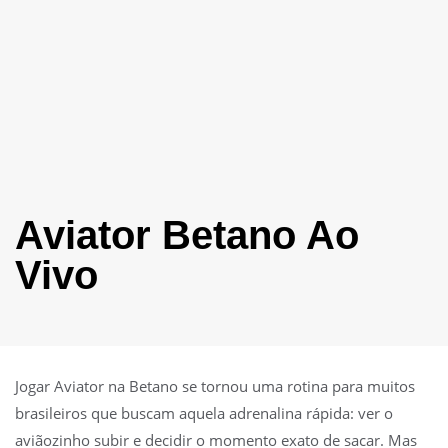
Aviator Betano Ao
Vivo
Jogar Aviator na Betano se tornou uma rotina para muitos
brasileiros que buscam aquela adrenalina rápida: ver o
aviãozinho subir e decidir o momento exato de sacar. Mas