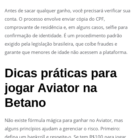
Antes de sacar qualquer ganho, você precisará verificar sua
conta. O processo envolve enviar cópia do CPF,
comprovante de residência e, em alguns casos, selfie para
confirmação de identidade. É um procedimento padrão
exigido pela legislação brasileira, que coíbe fraudes e
garante que menores de idade não acessem a plataforma.
Dicas práticas para
jogar Aviator na
Betano
Não existe fórmula mágica para ganhar no Aviator, mas
alguns princípios ajudam a gerenciar o risco. Primeiro:
defina um bankroll e respeite-o. Se tem R$100 para jogar,