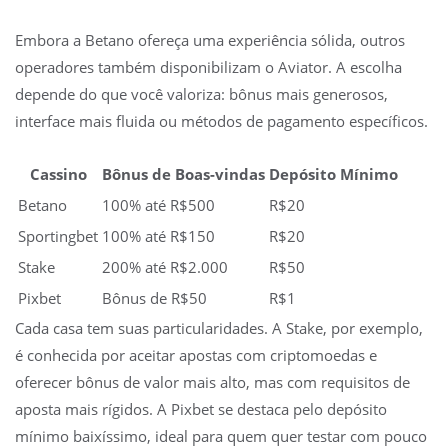
Embora a Betano ofereça uma experiência sólida, outros
operadores também disponibilizam o Aviator. A escolha
depende do que você valoriza: bônus mais generosos,
interface mais fluida ou métodos de pagamento específicos.
Cassino
Bônus de Boas-vindas
Depósito Mínimo
Betano
100% até R$500
R$20
Sportingbet
100% até R$150
R$20
Stake
200% até R$2.000
R$50
Pixbet
Bônus de R$50
R$1
Cada casa tem suas particularidades. A Stake, por exemplo,
é conhecida por aceitar apostas com criptomoedas e
oferecer bônus de valor mais alto, mas com requisitos de
aposta mais rígidos. A Pixbet se destaca pelo depósito
mínimo baixíssimo, ideal para quem quer testar com pouco