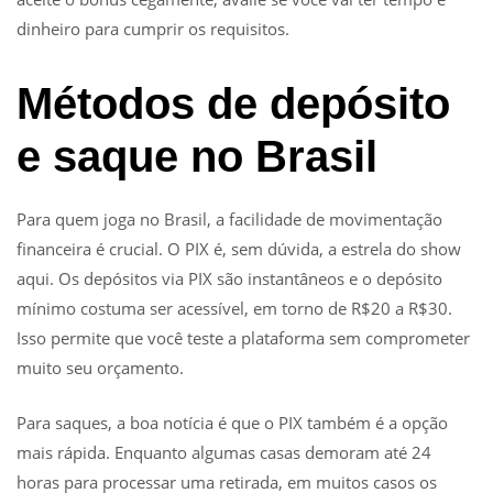
dinheiro para cumprir os requisitos.
Métodos de depósito
e saque no Brasil
Para quem joga no Brasil, a facilidade de movimentação
financeira é crucial. O PIX é, sem dúvida, a estrela do show
aqui. Os depósitos via PIX são instantâneos e o depósito
mínimo costuma ser acessível, em torno de R$20 a R$30.
Isso permite que você teste a plataforma sem comprometer
muito seu orçamento.
Para saques, a boa notícia é que o PIX também é a opção
mais rápida. Enquanto algumas casas demoram até 24
horas para processar uma retirada, em muitos casos os