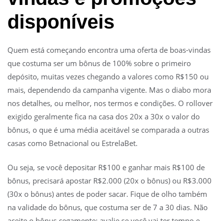
disponíveis
Quem está começando encontra uma oferta de boas-vindas
que costuma ser um bônus de 100% sobre o primeiro
depósito, muitas vezes chegando a valores como R$150 ou
mais, dependendo da campanha vigente. Mas o diabo mora
nos detalhes, ou melhor, nos termos e condições. O rollover
exigido geralmente fica na casa dos 20x a 30x o valor do
bônus, o que é uma média aceitável se comparada a outras
casas como Betnacional ou EstrelaBet.
Ou seja, se você depositar R$100 e ganhar mais R$100 de
bônus, precisará apostar R$2.000 (20x o bônus) ou R$3.000
(30x o bônus) antes de poder sacar. Fique de olho também
na validade do bônus, que costuma ser de 7 a 30 dias. Não
aceite o bônus cegamente; avalie se você vai ter tempo e