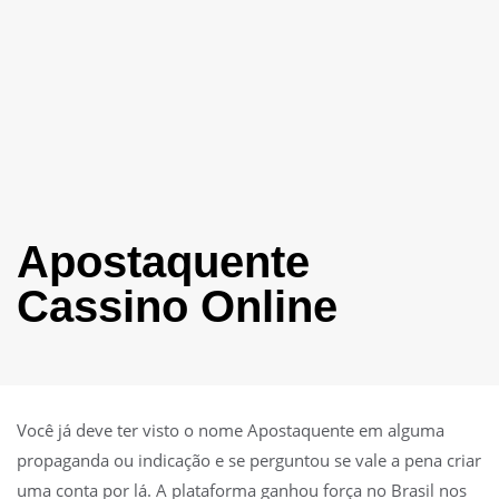
Apostaquente
Cassino Online
Você já deve ter visto o nome Apostaquente em alguma
propaganda ou indicação e se perguntou se vale a pena criar
uma conta por lá. A plataforma ganhou força no Brasil nos