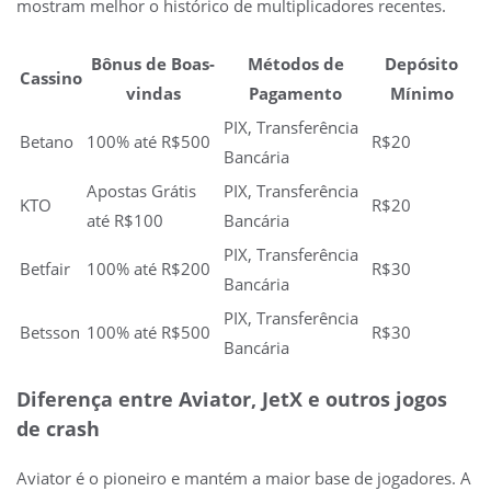
mostram melhor o histórico de multiplicadores recentes.
Bônus de Boas-
Métodos de
Depósito
Cassino
vindas
Pagamento
Mínimo
PIX, Transferência
Betano
100% até R$500
R$20
Bancária
Apostas Grátis
PIX, Transferência
KTO
R$20
até R$100
Bancária
PIX, Transferência
Betfair
100% até R$200
R$30
Bancária
PIX, Transferência
Betsson
100% até R$500
R$30
Bancária
Diferença entre Aviator, JetX e outros jogos
de crash
Aviator é o pioneiro e mantém a maior base de jogadores. A