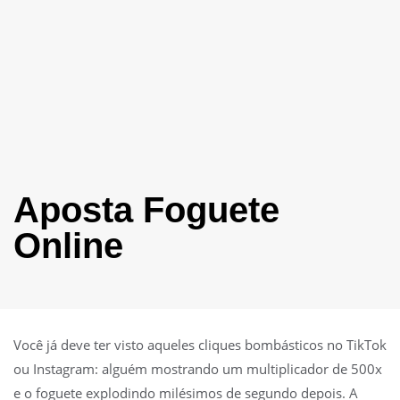
Aposta Foguete
Online
Você já deve ter visto aqueles cliques bombásticos no TikTok
ou Instagram: alguém mostrando um multiplicador de 500x
e o foguete explodindo milésimos de segundo depois. A