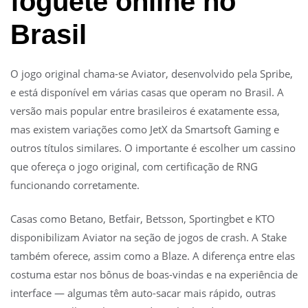
foguete online no
Brasil
O jogo original chama-se Aviator, desenvolvido pela Spribe,
e está disponível em várias casas que operam no Brasil. A
versão mais popular entre brasileiros é exatamente essa,
mas existem variações como JetX da Smartsoft Gaming e
outros títulos similares. O importante é escolher um cassino
que ofereça o jogo original, com certificação de RNG
funcionando corretamente.
Casas como Betano, Betfair, Betsson, Sportingbet e KTO
disponibilizam Aviator na seção de jogos de crash. A Stake
também oferece, assim como a Blaze. A diferença entre elas
costuma estar nos bônus de boas-vindas e na experiência de
interface — algumas têm auto-sacar mais rápido, outras