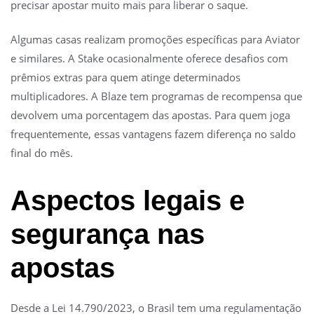
precisar apostar muito mais para liberar o saque.
Algumas casas realizam promoções específicas para Aviator
e similares. A Stake ocasionalmente oferece desafios com
prêmios extras para quem atinge determinados
multiplicadores. A Blaze tem programas de recompensa que
devolvem uma porcentagem das apostas. Para quem joga
frequentemente, essas vantagens fazem diferença no saldo
final do mês.
Aspectos legais e
segurança nas
apostas
Desde a Lei 14.790/2023, o Brasil tem uma regulamentação