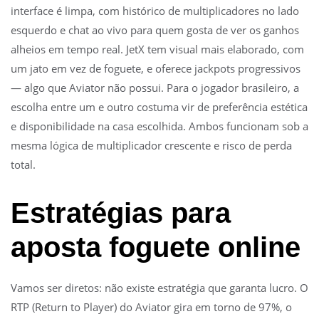
interface é limpa, com histórico de multiplicadores no lado
esquerdo e chat ao vivo para quem gosta de ver os ganhos
alheios em tempo real. JetX tem visual mais elaborado, com
um jato em vez de foguete, e oferece jackpots progressivos
— algo que Aviator não possui. Para o jogador brasileiro, a
escolha entre um e outro costuma vir de preferência estética
e disponibilidade na casa escolhida. Ambos funcionam sob a
mesma lógica de multiplicador crescente e risco de perda
total.
Estratégias para
aposta foguete online
Vamos ser diretos: não existe estratégia que garanta lucro. O
RTP (Return to Player) do Aviator gira em torno de 97%, o